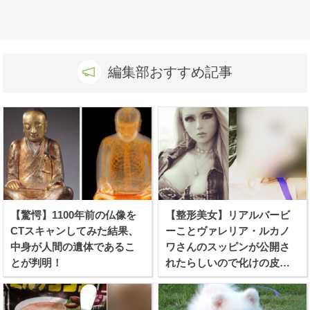
編集部おすすめ記事
【驚愕】1100年前の仏像を
【整形美女】リアルバービ
CTスキャンしてみた結果、
ーことヴァレリア・ルカノ
中身が人間の遺体であるこ
ワさんのスッピンが公開さ
とが判明！
れたらしいので化けの皮を
剥ぐつもりで見てみたぞ！