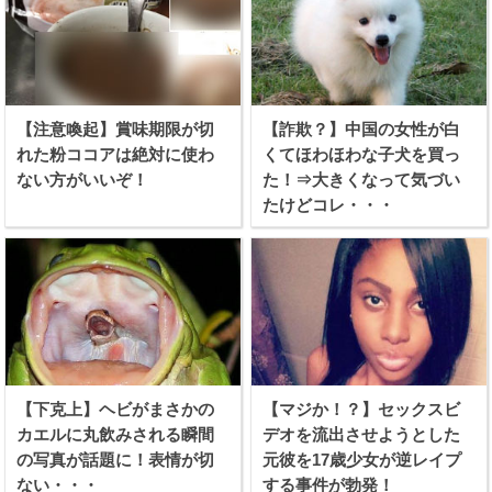
【注意喚起】賞味期限が切
【詐欺？】中国の女性が白
れた粉ココアは絶対に使わ
くてほわほわな子犬を買っ
ない方がいいぞ！
た！⇒大きくなって気づい
たけどコレ・・・
【下克上】ヘビがまさかの
【マジか！？】セックスビ
カエルに丸飲みされる瞬間
デオを流出させようとした
の写真が話題に！表情が切
元彼を17歳少女が逆レイプ
ない・・・
する事件が勃発！