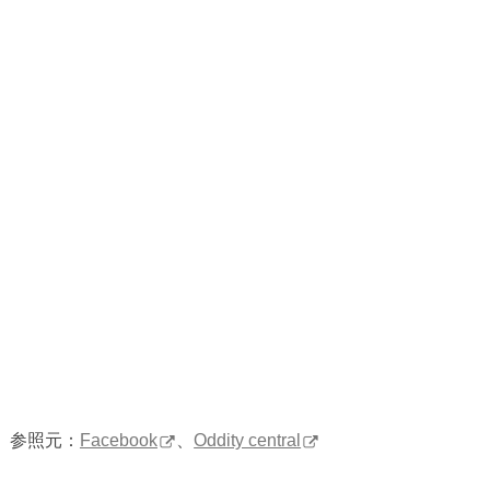
参照元：
Facebook
、
Oddity central