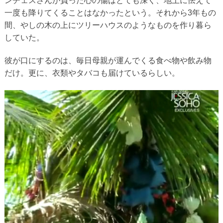
ンチェスさんが負った心の傷はとても深く、地上に怯えて
一度も降りてくることはなかったという。それから3年もの
間、やしの木の上にツリーハウスのようなものを作り暮ら
していた。
彼が口にするのは、毎日母親が運んでくる食べ物や飲み物
だけ。更に、衣類やタバコも届けているらしい。