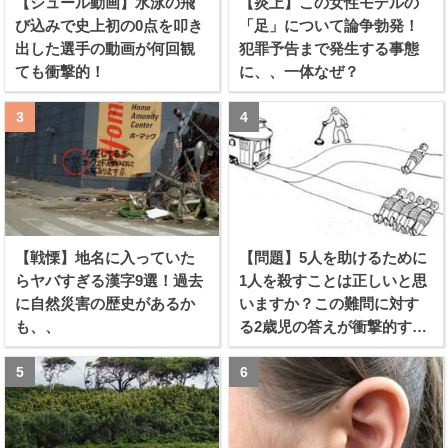
【シュール動画】水泳の飛
【炎上】この女性モデルの
び込みで史上初の0点を叩き
「足」について論争勃発！
出した選手の動画が何回観
犯罪予告まで発生する事態
ても衝撃的！
に、、一体なぜ？
【戦慄】地名に入っていた
【問題】5人を助けるために
らヤバすぎる漢字9選！過去
1人を殺すことは正しいと思
に自然災害の歴史があるか
いますか？この難問に対す
も、、
る2歳児の答えが衝撃的すぎ
る！！