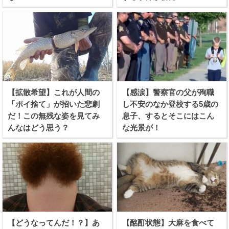
【拡散希望】これが人間の
【感涙】警察官の父が殉職
「ポイ捨て」が招いた悲劇
し不安のなか登校する5歳の
だ！この無残な姿を見てみ
息子、するとそこにはこん
んなはどう思う？
な光景が！
【どうなってんだ！？】あ
【酩酊状態】大麻を食べて