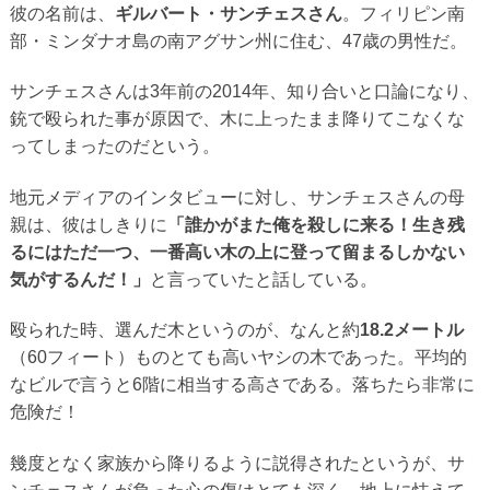
彼の名前は、
ギルバート・サンチェスさん
。フィリピン南
部・ミンダナオ島の南アグサン州に住む、47歳の男性だ。
サンチェスさんは3年前の2014年、知り合いと口論になり、
銃で殴られた事が原因で、木に上ったまま降りてこなくな
ってしまったのだという。
地元メディアのインタビューに対し、サンチェスさんの母
親は、彼はしきりに
「誰かがまた俺を殺しに来る！生き残
るにはただ一つ、一番高い木の上に登って留まるしかない
気がするんだ！」
と言っていたと話している。
殴られた時、選んだ木というのが、なんと約
18.2メートル
（60フィート）ものとても高いヤシの木であった。平均的
なビルで言うと6階に相当する高さである。落ちたら非常に
危険だ！
幾度となく家族から降りるように説得されたというが、サ