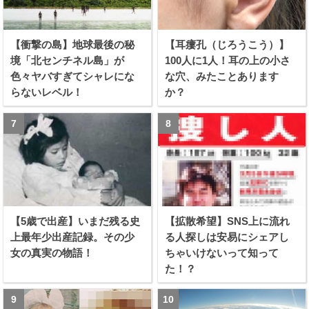
【衝撃の島】地球最後の秘
【耳瘻孔（じろうこう）】
境「北センチネル島」が
100人に1人！耳の上の小さ
色々ヤバすぎてシャレにな
な穴、みたことあります
らないレベル！
か？
【5歳で出産】いまだ残る史
【拡散希望】SNS上に流れ
上最年少出産記録。その少
る人探しは安易にシェアし
女の真実の物語！
ちゃいけないって知って
た！？