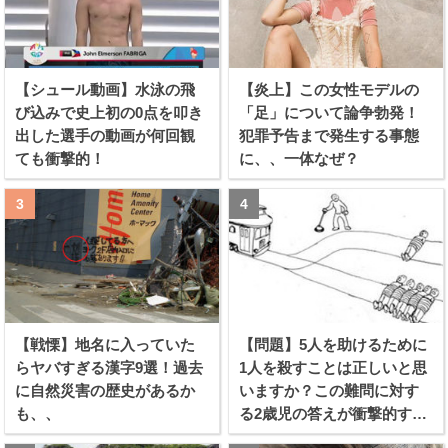
【シュール動画】水泳の飛
【炎上】この女性モデルの
び込みで史上初の0点を叩き
「足」について論争勃発！
出した選手の動画が何回観
犯罪予告まで発生する事態
ても衝撃的！
に、、一体なぜ？
【戦慄】地名に入っていた
【問題】5人を助けるために
らヤバすぎる漢字9選！過去
1人を殺すことは正しいと思
に自然災害の歴史があるか
いますか？この難問に対す
も、、
る2歳児の答えが衝撃的すぎ
る！！