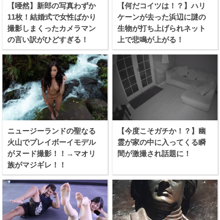
【唖然】新郎の写真わずか
【何だコイツは！？】ハリ
11枚！結婚式で女性ばかり
ケーンが去った浜辺に謎の
撮影しまくったカメラマン
生物が打ち上げられネット
の言い訳がひどすぎる！
上で悲鳴が上がる！
ニュージーランドの聖なる
【今度こそガチか！？】幽
火山でプレイボーイモデル
霊が家の中に入ってくる瞬
がヌード撮影！！→マオリ
間が激撮され話題に！
族がマジギレ！！