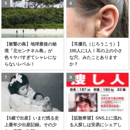
【衝撃の島】地球最後の秘
【耳瘻孔（じろうこう）】
境「北センチネル島」が
100人に1人！耳の上の小さ
色々ヤバすぎてシャレにな
な穴、みたことあります
らないレベル！
か？
【5歳で出産】いまだ残る史
【拡散希望】SNS上に流れ
上最年少出産記録。その少
る人探しは安易にシェアし