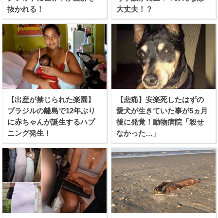
抜かれる！
大丈夫！？
【出産が禁じられた楽園】
【悲痛】安楽死したはずの
ブラジルの離島で12年ぶり
愛犬が生きていた事が5ヵ月
に赤ちゃんが誕生するハプ
後に発覚！動物病院「殺せ
ニング発生！
なかった…」