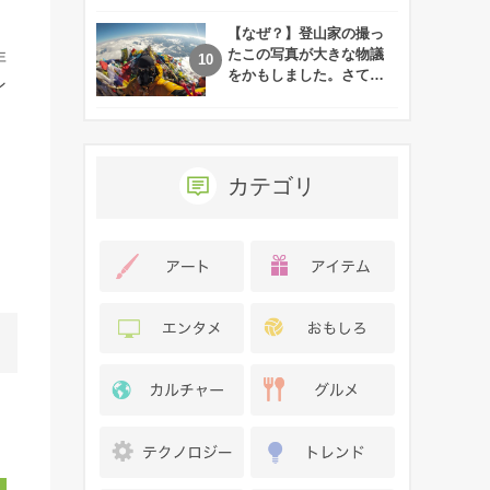
れた娘の現在
【なぜ？】登山家の撮っ
たこの写真が大きな物議
非
をかもしました。さて、
ン
あなたはその理由がわか
りますか？
カテゴリ