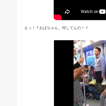
えっ！？おばちゃん、何してんの！？