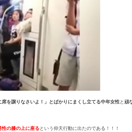
に席を譲りなさいよ！」とばかりにまくし立てる中年女性
と
頑
男性の膝の上に座る
という仰天行動に出たのである！！！