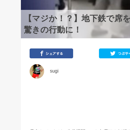
【マジか！？】地下鉄で席
驚きの行動に！
sugi