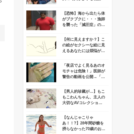
や
る、、、
【恐怖】海から出たら体
がブクブクに・・・漁師
を襲った「減圧症」の悲
劇
【何に見えますか？】こ
の絵がセクシーな絵に見
えるあなたには煩悩があ
ります。
「夜店でよく見るあのオ
モチャは危険！」医師が
警告の動画を公開→「気
の毒だけど笑っちゃ
う、、」と話題に！
【男人的珍藏が…】もこ
もこわんちゃん、主人の
大切なAVコレクション
をめちゃくちゃにしてし
まう！
【なんじゃこりゃ
あ！！?】28年間砂糖を
摂らなかった70歳のお婆