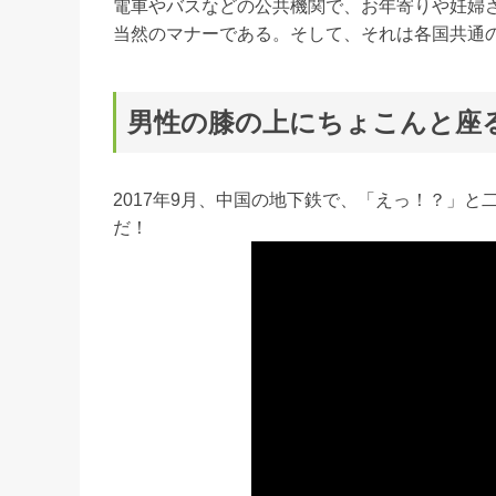
電車やバスなどの公共機関で、お年寄りや妊婦
当然のマナーである。そして、それは各国共通
男性の膝の上にちょこんと座
2017年9月、中国の地下鉄で、「えっ！？」
だ！