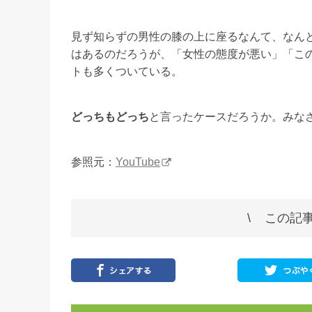
見ず知らずの男性の膝の上に座るなんて、なん
はあるのだろうが、「女性の態度が悪い」「こ
トも多くついている。
どっちもどっち
と言ったケースだろうか。みな
参照元：
YouTube
この記事