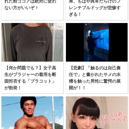
れた粉ココアは絶対に使わ
果、もはや異常だらけのフ
ない方がいいぞ！
レンチブルドッグが悲惨す
ぎる！
【何か問題でも？】女子高
【悲劇】「触るのは自己責
生がブラジャーの着用を断
任で」と書かれたサメの水
固拒否する「ブラコット」
槽を触った男性に驚愕の展
が勃発！
開が！！