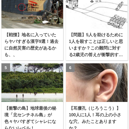
【戦慄】地名に入っていた
【問題】5人を助けるために
らヤバすぎる漢字9選！過去
1人を殺すことは正しいと思
に自然災害の歴史があるか
いますか？この難問に対す
も、、
る2歳児の答えが衝撃的すぎ
る！！
【衝撃の島】地球最後の秘
【耳瘻孔（じろうこう）】
境「北センチネル島」が
100人に1人！耳の上の小さ
色々ヤバすぎてシャレにな
な穴、みたことあります
らないレベル！
か？