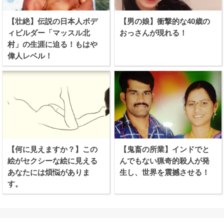
【壮絶】伝説の日本人ボデ
【男の娘】衝撃的な40歳の
ィビルダー「マッスル北
おっさんが現れる！
村」の生涯に迫る！もはや
偉人レベル！
【何に見えますか？】この
【鬼畜の所業】インドでと
絵がセクシーな絵に見える
んでもない猟奇的殺人が発
あなたには煩悩がありま
生し、世界を震撼させる！
す。