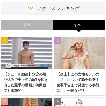
アクセスランキング
今月
すべて
【シュール動画】水泳の飛
【炎上】この女性モデルの
び込みで史上初の0点を叩き
「足」について論争勃発！
出した選手の動画が何回観
犯罪予告まで発生する事態
ても衝撃的！
に、、一体なぜ？