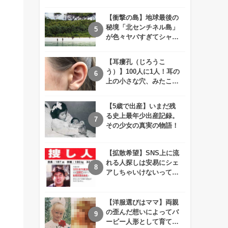
えが衝撃的すぎる！！
【衝撃の島】地球最後の
秘境「北センチネル島」
が色々ヤバすぎてシャレ
にならないレベル！
【耳瘻孔（じろうこ
う）】100人に1人！耳の
上の小さな穴、みたこと
ありますか？
【5歳で出産】いまだ残
る史上最年少出産記録。
その少女の真実の物語！
【拡散希望】SNS上に流
れる人探しは安易にシェ
アしちゃいけないって知
ってた！？
【洋服選びはママ】両親
の歪んだ想いによってバ
ービー人形として育てら