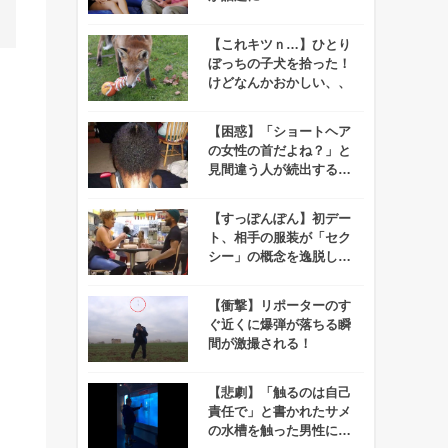
【これキツｎ…】ひとり
ぼっちの子犬を拾った！
けどなんかおかしい、、
【困惑】「ショートヘア
の女性の首だよね？」と
見間違う人が続出する写
真がコレだ！
【すっぽんぽん】初デー
ト、相手の服装が「セク
シー」の概念を逸脱して
いると話題に！
【衝撃】リポーターのす
ぐ近くに爆弾が落ちる瞬
間が激撮される！
【悲劇】「触るのは自己
責任で」と書かれたサメ
の水槽を触った男性に驚