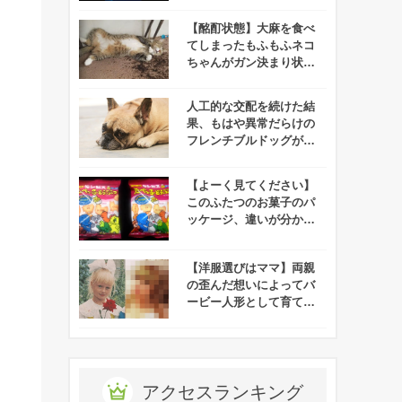
愕の展開が！！
【酩酊状態】大麻を食べ
てしまったもふもふネコ
ちゃんがガン決まり状態
で発見される！
人工的な交配を続けた結
果、もはや異常だらけの
フレンチブルドッグが悲
惨すぎる！
【よーく見てください】
このふたつのお菓子のパ
ッケージ、違いが分かり
ますか？
【洋服選びはママ】両親
の歪んだ想いによってバ
ービー人形として育てら
れた娘の現在
アクセスランキング