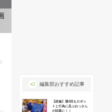
画
物
編集部おすすめ記事
【絶倫】週4回もロボッ
トと行為に及ぶおっさん
が話題に！！