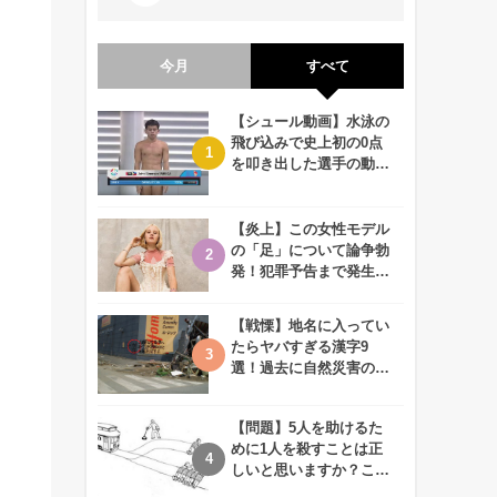
今月
すべて
【シュール動画】水泳の
飛び込みで史上初の0点
を叩き出した選手の動画
が何回観ても衝撃的！
【炎上】この女性モデル
の「足」について論争勃
発！犯罪予告まで発生す
る事態に、、一体なぜ？
【戦慄】地名に入ってい
たらヤバすぎる漢字9
選！過去に自然災害の歴
史があるかも、、
【問題】5人を助けるた
めに1人を殺すことは正
しいと思いますか？この
難問に対する2歳児の答