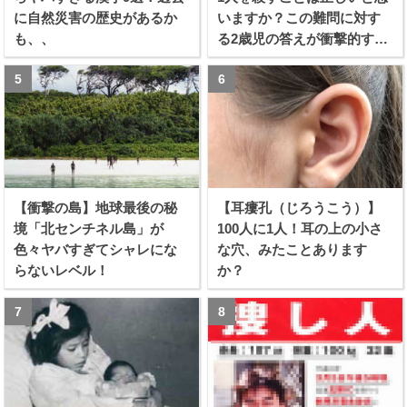
に自然災害の歴史があるか
いますか？この難問に対す
も、、
る2歳児の答えが衝撃的すぎ
る！！
【衝撃の島】地球最後の秘
【耳瘻孔（じろうこう）】
境「北センチネル島」が
100人に1人！耳の上の小さ
色々ヤバすぎてシャレにな
な穴、みたことあります
らないレベル！
か？