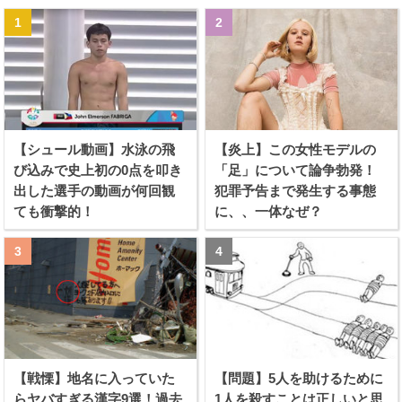
【シュール動画】水泳の飛
【炎上】この女性モデルの
び込みで史上初の0点を叩き
「足」について論争勃発！
出した選手の動画が何回観
犯罪予告まで発生する事態
ても衝撃的！
に、、一体なぜ？
【戦慄】地名に入っていた
【問題】5人を助けるために
らヤバすぎる漢字9選！過去
1人を殺すことは正しいと思