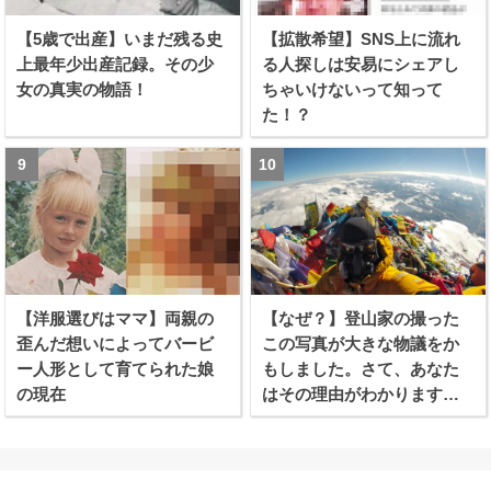
【5歳で出産】いまだ残る史
【拡散希望】SNS上に流れ
上最年少出産記録。その少
る人探しは安易にシェアし
女の真実の物語！
ちゃいけないって知って
た！？
【洋服選びはママ】両親の
【なぜ？】登山家の撮った
歪んだ想いによってバービ
この写真が大きな物議をか
ー人形として育てられた娘
もしました。さて、あなた
の現在
はその理由がわかります
か？