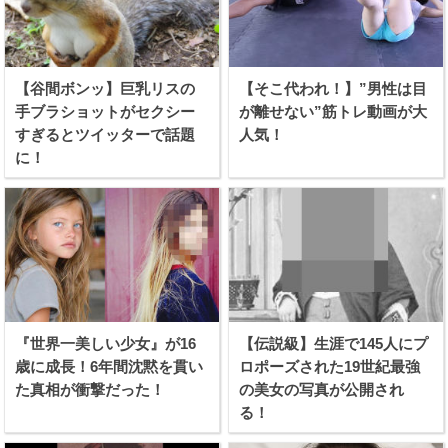
【谷間ボンッ】巨乳リスの
【そこ代われ！】”男性は目
手ブラショットがセクシー
が離せない”筋トレ動画が大
すぎるとツイッターで話題
人気！
に！
『世界一美しい少女』が16
【伝説級】生涯で145人にプ
歳に成長！6年間沈黙を貫い
ロポーズされた19世紀最強
た真相が衝撃だった！
の美女の写真が公開され
る！