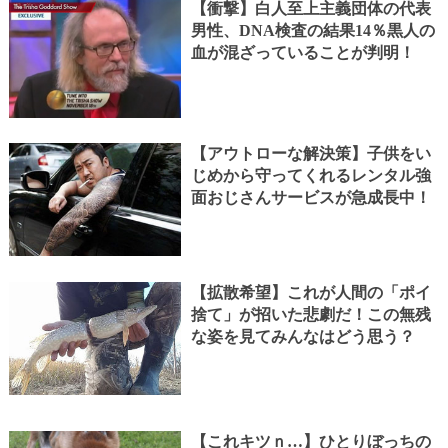
【衝撃】白人至上主義団体の代表
男性、DNA検査の結果14％黒人の
血が混ざっていることが判明！
【アウトローな解決策】子供をい
じめから守ってくれるレンタル強
面おじさんサービスが急成長中！
【拡散希望】これが人間の「ポイ
捨て」が招いた悲劇だ！この無残
な姿を見てみんなはどう思う？
【これキツｎ…】ひとりぼっちの