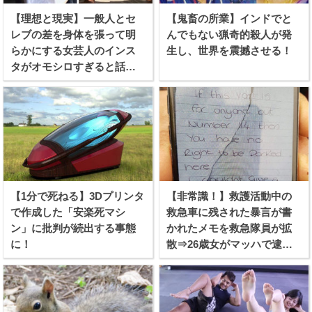
【理想と現実】一般人とセ
【鬼畜の所業】インドでと
レブの差を身体を張って明
んでもない猟奇的殺人が発
らかにする女芸人のインス
生し、世界を震撼させる！
タがオモシロすぎると話題
に！
【1分で死ねる】3Dプリンタ
【非常識！】救護活動中の
で作成した「安楽死マシ
救急車に残された暴言が書
ン」に批判が続出する事態
かれたメモを救急隊員が拡
に！
散⇒26歳女がマッハで逮捕
される！