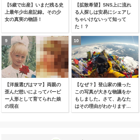
【5歳で出産】いまだ残る史
【拡散希望】SNS上に流れ
上最年少出産記録。その少
る人探しは安易にシェアし
女の真実の物語！
ちゃいけないって知って
た！？
【洋服選びはママ】両親の
【なぜ？】登山家の撮った
歪んだ想いによってバービ
この写真が大きな物議をか
ー人形として育てられた娘
もしました。さて、あなた
の現在
はその理由がわかります
か？