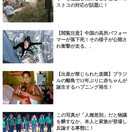
ストコの対応が話題に！
【閲覧注意】中国の高所パフォー
マーが落下死！その様子が公開さ
れ衝撃が走る、、
【出産が禁じられた楽園】ブラジ
ルの離島で12年ぶりに赤ちゃんが
誕生するハプニング発生！
この写真が「人種差別」だと物議
を醸すなか、本人と家族が登場し
反論する事態に！