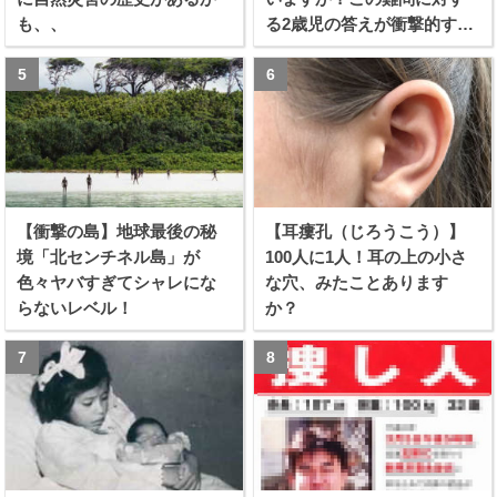
も、、
る2歳児の答えが衝撃的すぎ
る！！
【衝撃の島】地球最後の秘
【耳瘻孔（じろうこう）】
境「北センチネル島」が
100人に1人！耳の上の小さ
色々ヤバすぎてシャレにな
な穴、みたことあります
らないレベル！
か？