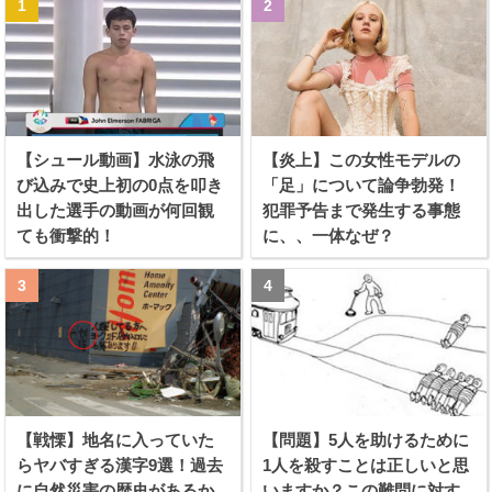
【シュール動画】水泳の飛
【炎上】この女性モデルの
び込みで史上初の0点を叩き
「足」について論争勃発！
出した選手の動画が何回観
犯罪予告まで発生する事態
ても衝撃的！
に、、一体なぜ？
【戦慄】地名に入っていた
【問題】5人を助けるために
らヤバすぎる漢字9選！過去
1人を殺すことは正しいと思
に自然災害の歴史があるか
いますか？この難問に対す