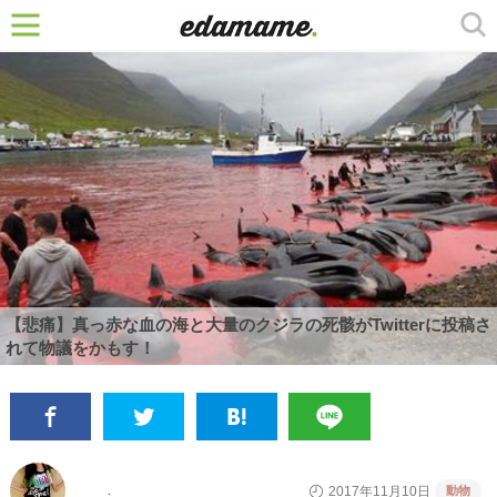
【悲痛】真っ赤な血の海と大量のクジラの死骸がTwitterに投稿さ
れて物議をかもす！
動物
2017年11月10日