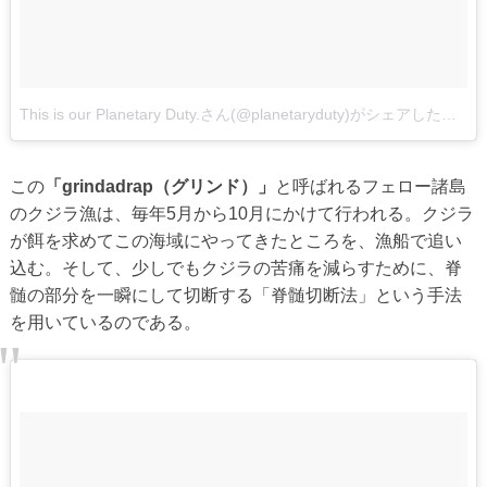
This is our Planetary Duty.さん(@planetaryduty)がシェアした投稿
この
「grindadrap（グリンド）」
と呼ばれるフェロー諸島
のクジラ漁は、毎年5月から10月にかけて行われる。クジラ
が餌を求めてこの海域にやってきたところを、漁船で追い
込む。そして、少しでもクジラの苦痛を減らすために、脊
髄の部分を一瞬にして切断する「脊髄切断法」という手法
を用いているのである。