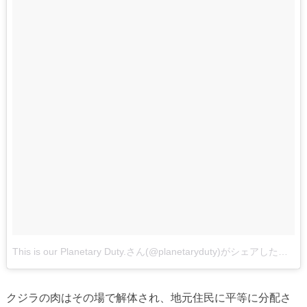
This is our Planetary Duty.さん(@planetaryduty)がシェアした投稿
クジラの肉はその場で解体され、地元住民に平等に分配さ