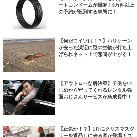
ートコンドームが爆誕！9万件以上
の予約が殺到する事態に！
【何だコイツは！？】ハリケーン
が去った浜辺に謎の生物が打ち上
げられネット上で悲鳴が上がる！
【アウトローな解決策】子供をい
じめから守ってくれるレンタル強
面おじさんサービスが急成長中！
【正気か！？】1月にクリスマスツ
リーを返品しに来る客が登場！コ