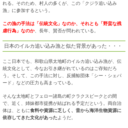
れる。そのため、村人の多くが、この「クジラ追い込み
漁」に参加するという。
この漁の手法は「伝統文化」なのか、それとも「野蛮な残
虐行為」なのか
、長年、賛否が問われている。
日本のイルカ追い込み漁と似た背景があった・・・
ここ日本でも、和歌山県太地町のイルカ追い込み漁が、伝
統文化として、今なお引き継がれているのはご存知だろ
う。そして、この手法に対し、反捕鯨団体「シー・シェパ
ード」などの圧力も高まっている。
そんな太地町とフェロー諸島の町クラクスビークとの間
で、近く、姉妹都市提携が結ばれる予定だという。両自治
体は、ともに
食料や資源に乏しく、昔から海洋生物資源に
依存してきた文化があった
ようだ。