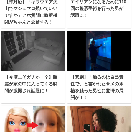
【神対応】「キラウエア火
エイリアンになるために110
山でマシュマロ焼いていい
回の整形手術を行った男が
ですか」アホ質問に政府機
話題に！
関がちゃんと返信する！
【今度こそガチか！？】幽
【悲劇】「触るのは自己責
霊が家の中に入ってくる瞬
任で」と書かれたサメの水
間が激撮され話題に！
槽を触った男性に驚愕の展
開が！！