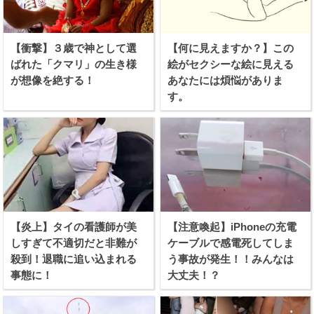
【衝撃】３歳で神として選
【何に見えますか？】この
ばれた「クマリ」の生き様
絵がセクシーな絵に見える
が想像を絶する！
あなたには煩悩がありま
す。
【炎上】タイの看護師が美
【注意喚起】iPhoneの充電
しすぎて不適切だと非難が
ケーブルで感電死してしま
殺到！退職に追い込まれる
う事故が発生！！みんなは
事態に！
大丈夫！？