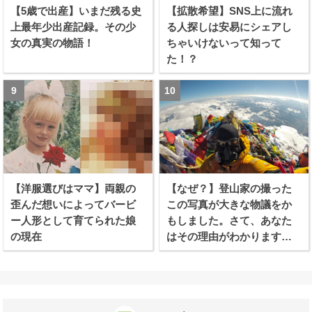
【5歳で出産】いまだ残る史
【拡散希望】SNS上に流れ
上最年少出産記録。その少
る人探しは安易にシェアし
女の真実の物語！
ちゃいけないって知って
た！？
【洋服選びはママ】両親の
【なぜ？】登山家の撮った
歪んだ想いによってバービ
この写真が大きな物議をか
ー人形として育てられた娘
もしました。さて、あなた
の現在
はその理由がわかります
か？