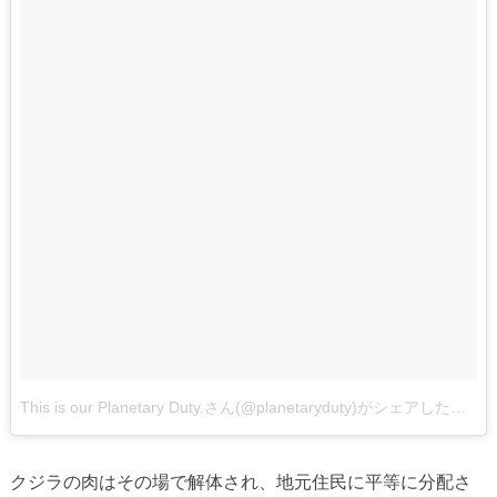
This is our Planetary Duty.さん(@planetaryduty)がシェアした投稿
クジラの肉はその場で解体され、地元住民に平等に分配さ