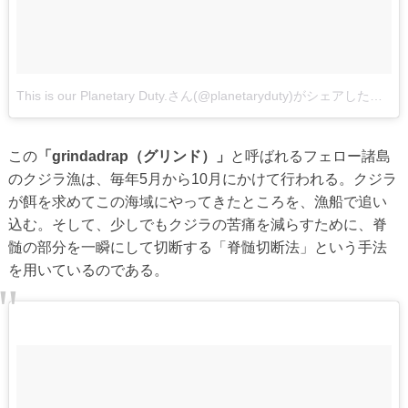
This is our Planetary Duty.さん(@planetaryduty)がシェアした投稿
この
「grindadrap（グリンド）」
と呼ばれるフェロー諸島
のクジラ漁は、毎年5月から10月にかけて行われる。クジラ
が餌を求めてこの海域にやってきたところを、漁船で追い
込む。そして、少しでもクジラの苦痛を減らすために、脊
髄の部分を一瞬にして切断する「脊髄切断法」という手法
を用いているのである。