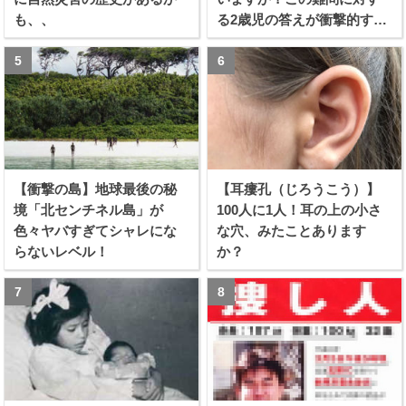
も、、
る2歳児の答えが衝撃的すぎ
る！！
【衝撃の島】地球最後の秘
【耳瘻孔（じろうこう）】
境「北センチネル島」が
100人に1人！耳の上の小さ
色々ヤバすぎてシャレにな
な穴、みたことあります
らないレベル！
か？