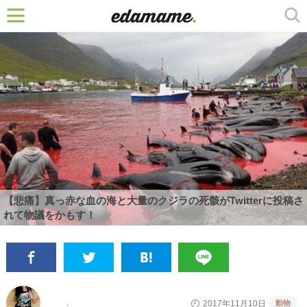
【悲痛】真っ赤な血の海と大量のクジラの死骸がTwitterに投稿さ
れて物議をかもす！
動物
2017年11月10日