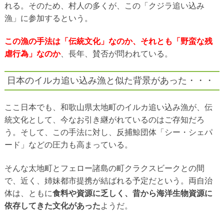
れる。そのため、村人の多くが、この「クジラ追い込み
漁」に参加するという。
この漁の手法は「伝統文化」なのか、それとも「野蛮な残
虐行為」なのか
、長年、賛否が問われている。
日本のイルカ追い込み漁と似た背景があった・・・
ここ日本でも、和歌山県太地町のイルカ追い込み漁が、伝
統文化として、今なお引き継がれているのはご存知だろ
う。そして、この手法に対し、反捕鯨団体「シー・シェパ
ード」などの圧力も高まっている。
そんな太地町とフェロー諸島の町クラクスビークとの間
で、近く、姉妹都市提携が結ばれる予定だという。両自治
体は、ともに
食料や資源に乏しく、昔から海洋生物資源に
依存してきた文化があった
ようだ。