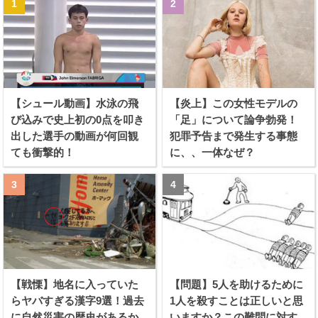
【シュール動画】水泳の飛
【炎上】この女性モデルの
び込みで史上初の0点を叩き
「足」について論争勃発！
出した選手の動画が何回観
犯罪予告まで発生する事態
ても衝撃的！
に、、一体なぜ？
【戦慄】地名に入っていた
【問題】5人を助けるために
らヤバすぎる漢字9選！過去
1人を殺すことは正しいと思
に自然災害の歴史があるか
いますか？この難問に対す