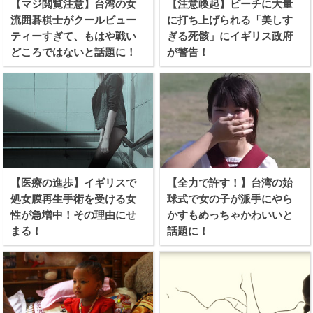
【マジ閲覧注意】台湾の女
【注意喚起】ビーチに大量
流囲碁棋士がクールビュー
に打ち上げられる「美しす
ティーすぎて、もはや戦い
ぎる死骸」にイギリス政府
どころではないと話題に！
が警告！
【医療の進歩】イギリスで
【全力で許す！】台湾の始
処女膜再生手術を受ける女
球式で女の子が派手にやら
性が急増中！その理由にせ
かすもめっちゃかわいいと
まる！
話題に！