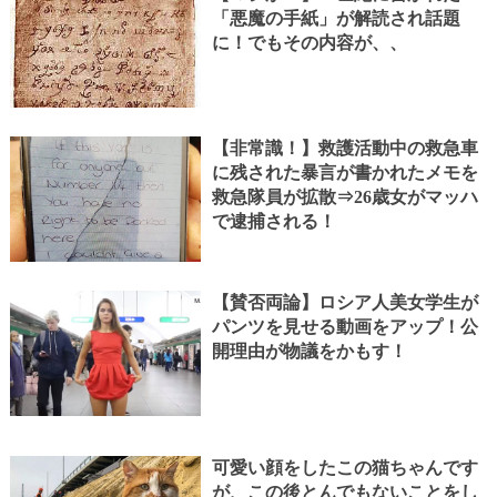
「悪魔の手紙」が解読され話題
に！でもその内容が、、
【非常識！】救護活動中の救急車
に残された暴言が書かれたメモを
救急隊員が拡散⇒26歳女がマッハ
で逮捕される！
【賛否両論】ロシア人美女学生が
パンツを見せる動画をアップ！公
開理由が物議をかもす！
可愛い顔をしたこの猫ちゃんです
が、この後とんでもないことをし