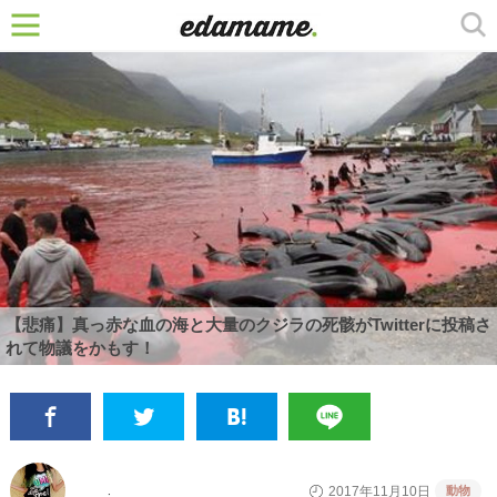
【悲痛】真っ赤な血の海と大量のクジラの死骸がTwitterに投稿さ
れて物議をかもす！
動物
2017年11月10日