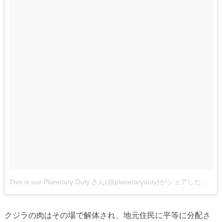
This is our Planetary Duty.さん(@planetaryduty)がシェアした投稿
クジラの肉はその場で解体され、地元住民に平等に分配さ