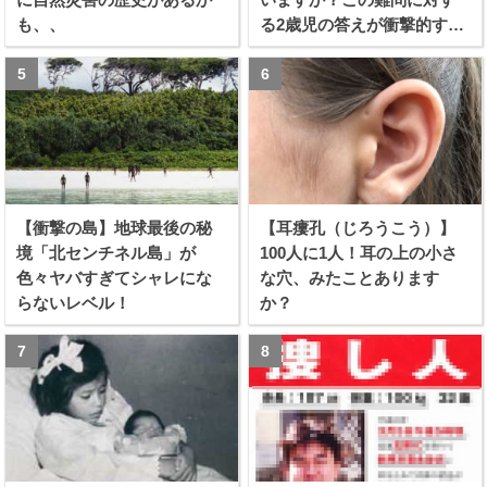
も、、
る2歳児の答えが衝撃的すぎ
る！！
【衝撃の島】地球最後の秘
【耳瘻孔（じろうこう）】
境「北センチネル島」が
100人に1人！耳の上の小さ
色々ヤバすぎてシャレにな
な穴、みたことあります
らないレベル！
か？