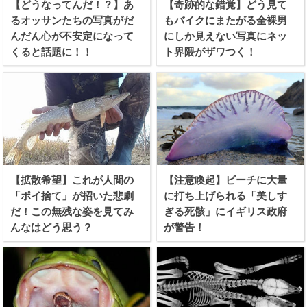
【どうなってんだ！？】あ
【奇跡的な錯覚】どう見て
るオッサンたちの写真がだ
もバイクにまたがる全裸男
んだん心が不安定になって
にしか見えない写真にネッ
くると話題に！！
ト界隈がザワつく！
【拡散希望】これが人間の
【注意喚起】ビーチに大量
「ポイ捨て」が招いた悲劇
に打ち上げられる「美しす
だ！この無残な姿を見てみ
ぎる死骸」にイギリス政府
んなはどう思う？
が警告！