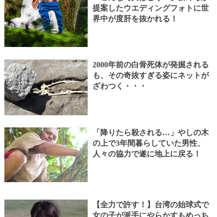
提案したウエディングフォトに世
界中が度肝を抜かれる！
2000年前の白骨死体が発掘される
も、その奇抜すぎる姿にネットが
ざわつく・・・
「降りたら殺される…」やしの木
の上で3年間暮らしていた男性、
人々の協力で遂に地上に戻る！
【全力で許す！】台湾の始球式で
女の子が派手にやらかすもめっち