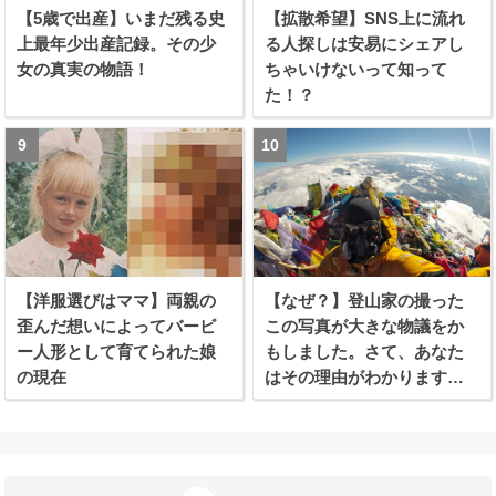
【5歳で出産】いまだ残る史
【拡散希望】SNS上に流れ
上最年少出産記録。その少
る人探しは安易にシェアし
女の真実の物語！
ちゃいけないって知って
た！？
【洋服選びはママ】両親の
【なぜ？】登山家の撮った
歪んだ想いによってバービ
この写真が大きな物議をか
ー人形として育てられた娘
もしました。さて、あなた
の現在
はその理由がわかります
か？