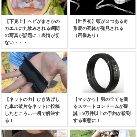
【下克上】ヘビがまさかの
【世界初】頭が２つある奇
カエルに丸飲みされる瞬間
形鹿の死体が発見される
の写真が話題に！表情が切
（画像あり）
ない・・・
【ネットの力】ひき逃げし
【マジかッ】男の全てを測
た車の破片をネットに投稿
るスマートコンドームが爆
したところ…一瞬で解決す
誕！9万件以上の予約が殺到
る！
する事態に！