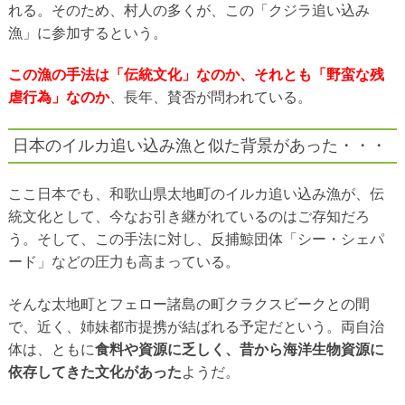
れる。そのため、村人の多くが、この「クジラ追い込み
漁」に参加するという。
この漁の手法は「伝統文化」なのか、それとも「野蛮な残
虐行為」なのか
、長年、賛否が問われている。
日本のイルカ追い込み漁と似た背景があった・・・
ここ日本でも、和歌山県太地町のイルカ追い込み漁が、伝
統文化として、今なお引き継がれているのはご存知だろ
う。そして、この手法に対し、反捕鯨団体「シー・シェパ
ード」などの圧力も高まっている。
そんな太地町とフェロー諸島の町クラクスビークとの間
で、近く、姉妹都市提携が結ばれる予定だという。両自治
体は、ともに
食料や資源に乏しく、昔から海洋生物資源に
依存してきた文化があった
ようだ。