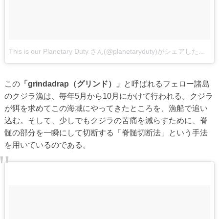
This is our Planetary Duty.さん(@planetaryduty)がシェアした投稿
この
「grindadrap（グリンド）」
と呼ばれるフェロー諸島
のクジラ漁は、毎年5月から10月にかけて行われる。クジラ
が餌を求めてこの海域にやってきたところを、漁船で追い
込む。そして、少しでもクジラの苦痛を減らすために、脊
髄の部分を一瞬にして切断する「脊髄切断法」という手法
を用いているのである。