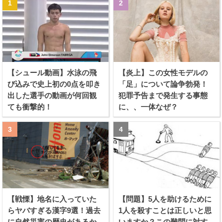
【シュール動画】水泳の飛
【炎上】この女性モデルの
び込みで史上初の0点を叩き
「足」について論争勃発！
出した選手の動画が何回観
犯罪予告まで発生する事態
ても衝撃的！
に、、一体なぜ？
【戦慄】地名に入っていた
【問題】5人を助けるために
らヤバすぎる漢字9選！過去
1人を殺すことは正しいと思
に自然災害の歴史があるか
いますか？この難問に対す