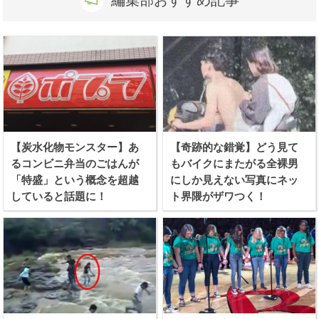
【炭水化物モンスター】あ
【奇跡的な錯覚】どう見て
るコンビニ弁当のごはんが
もバイクにまたがる全裸男
「特盛」という概念を超越
にしか見えない写真にネッ
していると話題に！
ト界隈がザワつく！