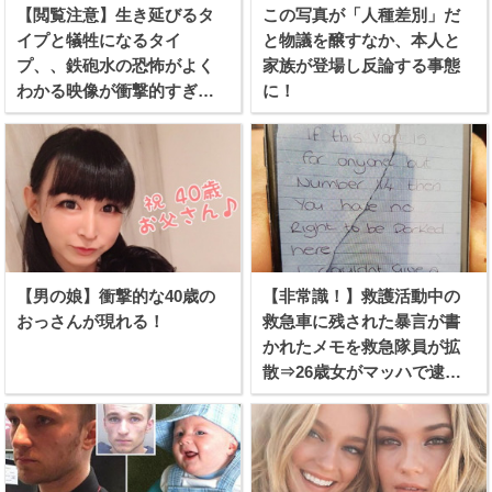
【閲覧注意】生き延びるタ
この写真が「人種差別」だ
イプと犠牲になるタイ
と物議を醸すなか、本人と
プ、、鉄砲水の恐怖がよく
家族が登場し反論する事態
わかる映像が衝撃的すぎ
に！
る！
【男の娘】衝撃的な40歳の
【非常識！】救護活動中の
おっさんが現れる！
救急車に残された暴言が書
かれたメモを救急隊員が拡
散⇒26歳女がマッハで逮捕
される！