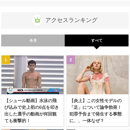
アクセスランキング
今月
すべて
【シュール動画】水泳の飛
【炎上】この女性モデルの
び込みで史上初の0点を叩き
「足」について論争勃発！
出した選手の動画が何回観
犯罪予告まで発生する事態
ても衝撃的！
に、、一体なぜ？