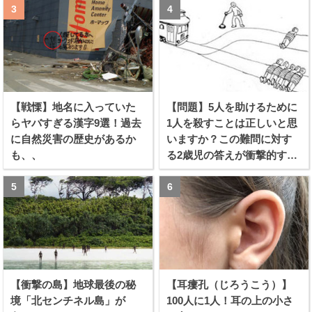
【戦慄】地名に入っていた
【問題】5人を助けるために
らヤバすぎる漢字9選！過去
1人を殺すことは正しいと思
に自然災害の歴史があるか
いますか？この難問に対す
も、、
る2歳児の答えが衝撃的すぎ
る！！
【衝撃の島】地球最後の秘
【耳瘻孔（じろうこう）】
境「北センチネル島」が
100人に1人！耳の上の小さ