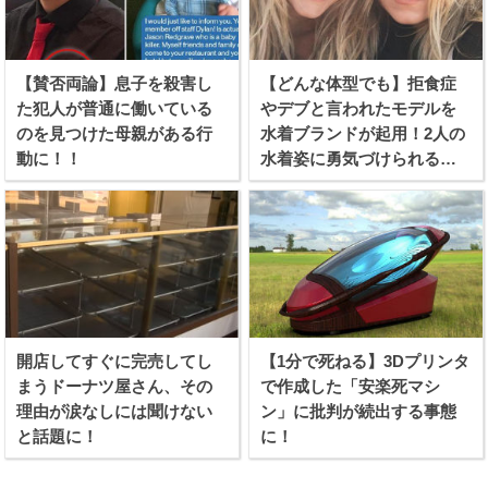
【賛否両論】息子を殺害し
【どんな体型でも】拒食症
た犯人が普通に働いている
やデブと言われたモデルを
のを見つけた母親がある行
水着ブランドが起用！2人の
動に！！
水着姿に勇気づけられる女
性続出！
開店してすぐに完売してし
【1分で死ねる】3Dプリンタ
まうドーナツ屋さん、その
で作成した「安楽死マシ
理由が涙なしには聞けない
ン」に批判が続出する事態
と話題に！
に！