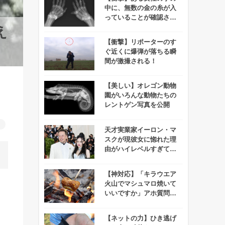
中に、無数の金の糸が入
っていることが確認され
て話題に！
え
【衝撃】リポーターのす
ぐ近くに爆弾が落ちる瞬
間が激撮される！
【美しい】オレゴン動物
園がいろんな動物たちの
レントゲン写真を公開
ろ
天才実業家イーロン・マ
スクが現彼女に惚れた理
由がハイレベルすぎて誰
もついていけないと話題
に！
【神対応】「キラウエア
火山でマシュマロ焼いて
いいですか」アホ質問に
政府機関がちゃんと返信
する！
【ネットの力】ひき逃げ