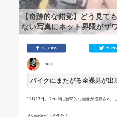
【奇跡的な錯覚】どう見て
ない写真にネット界隈がザ
sugi
バイクにまたがる全裸男が出
11月13日、Redditに衝撃的な画像が投稿さ
その画像がコチラだ！