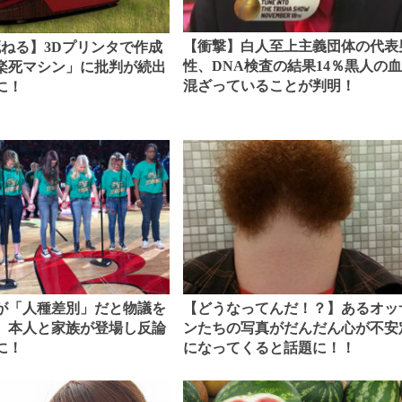
【衝撃】白人至上主義団体の代表
死ねる】3Dプリンタで作成
性、DNA検査の結果14％黒人の
楽死マシン」に批判が続出
混ざっていることが判明！
に！
が「人種差別」だと物議を
【どうなってんだ！？】あるオッ
、本人と家族が登場し反論
ンたちの写真がだんだん心が不安
に！
になってくると話題に！！