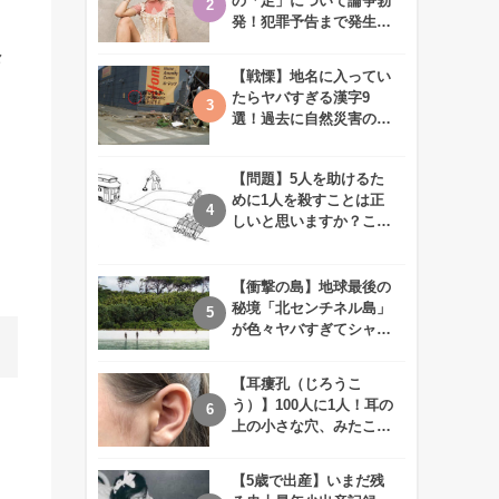
の「足」について論争勃
発！犯罪予告まで発生す
る事態に、、一体なぜ？
々
【戦慄】地名に入ってい
たらヤバすぎる漢字9
選！過去に自然災害の歴
史があるかも、、
【問題】5人を助けるた
めに1人を殺すことは正
しいと思いますか？この
難問に対する2歳児の答
えが衝撃的すぎる！！
【衝撃の島】地球最後の
秘境「北センチネル島」
が色々ヤバすぎてシャレ
にならないレベル！
【耳瘻孔（じろうこ
う）】100人に1人！耳の
上の小さな穴、みたこと
ありますか？
【5歳で出産】いまだ残