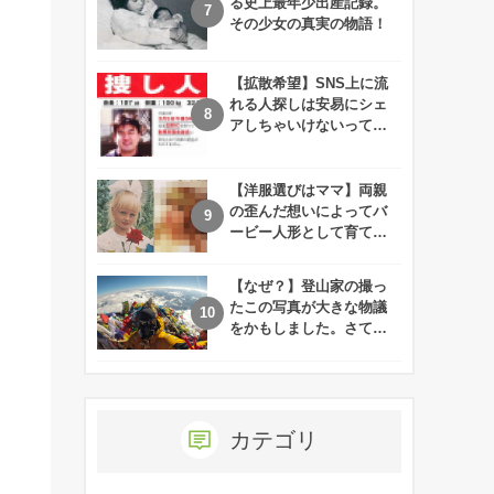
る史上最年少出産記録。
その少女の真実の物語！
【拡散希望】SNS上に流
れる人探しは安易にシェ
アしちゃいけないって知
ってた！？
【洋服選びはママ】両親
の歪んだ想いによってバ
ービー人形として育てら
れた娘の現在
【なぜ？】登山家の撮っ
たこの写真が大きな物議
をかもしました。さて、
あなたはその理由がわか
りますか？
カテゴリ