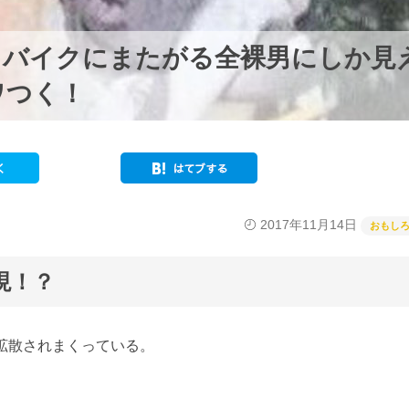
もバイクにまたがる全裸男にしか見
ワつく！
2017年11月14日
おもし
現！？
れ、拡散されまくっている。