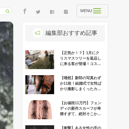
MENU
編集部おすすめ記事
【正気か！？】1月にク
リスマスツリーを返品し
に来る客が登場！コスト
コの対応が話題に！
【唖然】新郎の写真わず
か11枚！結婚式で女性ば
かり撮影しまくったカメ
ラマンの言い訳がひどす
ぎる！
【お値段11万円】フェン
ディの新作スカーフが卑
猥すぎて、絶対そこから
顔を出したくない！
【衝撃】ある女性の手の