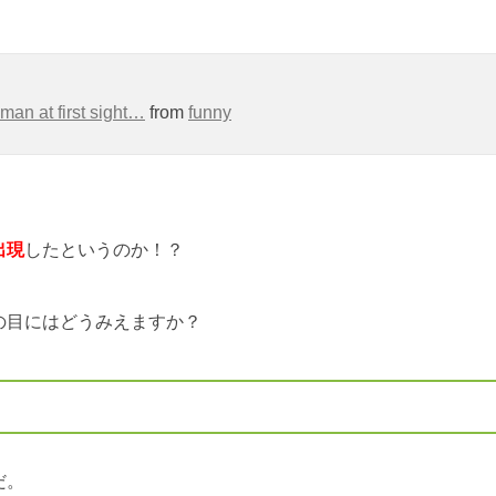
man at first sight…
from
funny
出現
したというのか！？
の目にはどうみえますか？
だ。