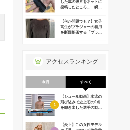
した車の破片をネットに
投稿したところ…一瞬で
解決する！
【何か問題でも？】女子
高生がブラジャーの着用
を断固拒否する「ブラコ
ット」が勃発！
アクセスランキング
今月
すべて
【シュール動画】水泳の
飛び込みで史上初の0点
を叩き出した選手の動画
が何回観ても衝撃的！
【炎上】この女性モデル