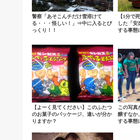
警察「あそこんチだけ雪溶けて
【1分で
る・・・怪しい！」⇒中に入るとび
した「安
っくり！！
する事態
この写真
【よーく見てください】このふたつ
醸すなか
のお菓子のパッケージ、違いが分か
する事態
りますか？