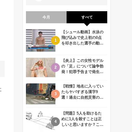
今月
すべて
【シュール動画】水泳の
飛び込みで史上初の0点
を叩き出した選手の動画
が何回観ても衝撃的！
【炎上】この女性モデル
の「足」について論争勃
発！犯罪予告まで発生す
る事態に、、一体なぜ？
【戦慄】地名に入ってい
に
たらヤバすぎる漢字9
選！過去に自然災害の歴
史があるかも、、
【問題】5人を助けるた
めに1人を殺すことは正
しいと思いますか？この
難問に対する2歳児の答