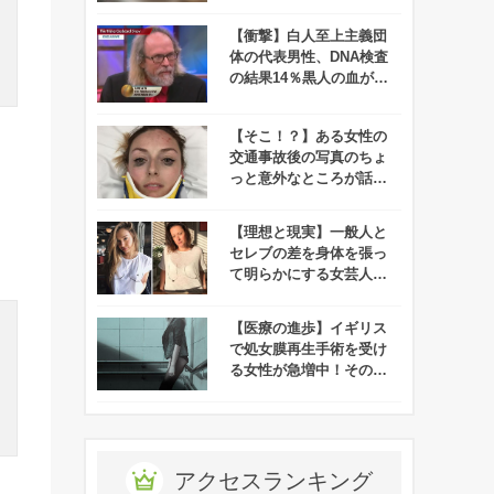
【衝撃】白人至上主義団
体の代表男性、DNA検査
の結果14％黒人の血が混
ざっていることが判明！
【そこ！？】ある女性の
交通事故後の写真のちょ
っと意外なところが話題
に！
【理想と現実】一般人と
セレブの差を身体を張っ
て明らかにする女芸人の
インスタがオモシロすぎ
ると話題に！
【医療の進歩】イギリス
で処女膜再生手術を受け
る女性が急増中！その理
由にせまる！
アクセスランキング