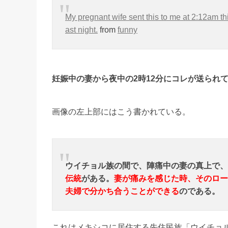
My pregnant wife sent this to me at 2:12am th
ast night.
from
funny
妊娠中の妻から夜中の2時12分にコレが送られ
画像の左上部にはこう書かれている。
ウイチョル族の間で、陣痛中の妻の真上で、
伝統
がある。
妻が痛みを感じた時、そのロー
夫婦で分かち合うことができる
のである。
これはメキシコに居住する先住民族「ウイチョ