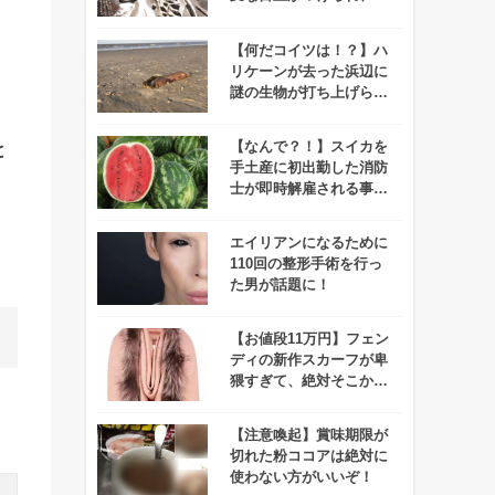
っちゃう人が続出！
【何だコイツは！？】ハ
リケーンが去った浜辺に
謎の生物が打ち上げられ
ネット上で悲鳴が上が
る！
【なんで？！】スイカを
と
手土産に初出勤した消防
士が即時解雇される事態
に！それには意外な理由
が、、、！
エイリアンになるために
110回の整形手術を行っ
た男が話題に！
【お値段11万円】フェン
ディの新作スカーフが卑
猥すぎて、絶対そこから
顔を出したくない！
【注意喚起】賞味期限が
切れた粉ココアは絶対に
使わない方がいいぞ！