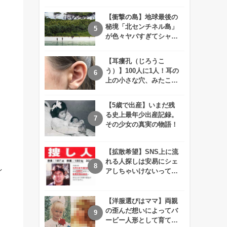
えが衝撃的すぎる！！
【衝撃の島】地球最後の
秘境「北センチネル島」
が色々ヤバすぎてシャレ
にならないレベル！
【耳瘻孔（じろうこ
う）】100人に1人！耳の
上の小さな穴、みたこと
ありますか？
【5歳で出産】いまだ残
る史上最年少出産記録。
その少女の真実の物語！
【拡散希望】SNS上に流
れる人探しは安易にシェ
し
アしちゃいけないって知
ってた！？
【洋服選びはママ】両親
の歪んだ想いによってバ
ービー人形として育てら