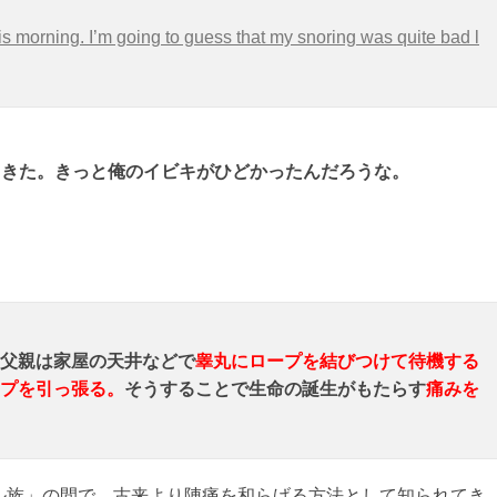
is morning. I’m going to guess that my snoring was quite bad l
てきた。きっと俺のイビキがひどかったんだろうな。
父親は家屋の天井などで
睾丸にロープを結びつけて待機する
プを引っ張る。
そうすることで生命の誕生がもたらす
痛みを
ル族」の間で、古来より陣痛を和らげる方法として知られてき