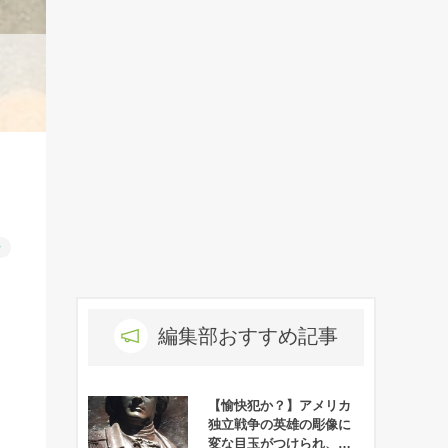
」
ー
編集部おすすめ記事
【愉快犯か？】アメリカ
独立戦争の英雄の彫像に
変な目玉がつけられ、笑