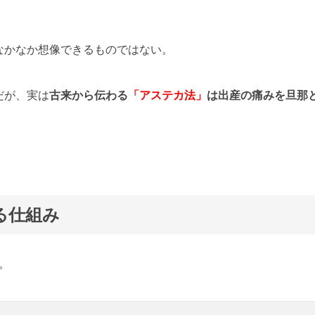
なかなか想像できるものではない。
だが、実は
古来から伝わる
「アステカ法」
は出産の痛みを旦那
る仕組み
だ。