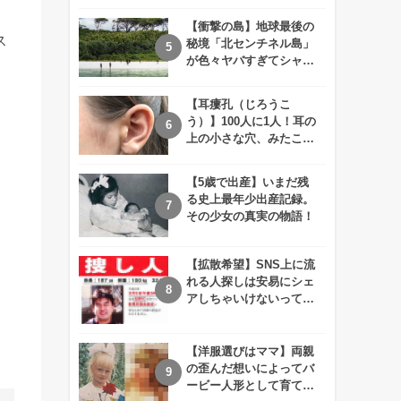
えが衝撃的すぎる！！
【衝撃の島】地球最後の
ス
秘境「北センチネル島」
が色々ヤバすぎてシャレ
にならないレベル！
【耳瘻孔（じろうこ
、
う）】100人に1人！耳の
上の小さな穴、みたこと
ろ
ありますか？
【5歳で出産】いまだ残
る史上最年少出産記録。
その少女の真実の物語！
【拡散希望】SNS上に流
れる人探しは安易にシェ
アしちゃいけないって知
ってた！？
【洋服選びはママ】両親
の歪んだ想いによってバ
ービー人形として育てら