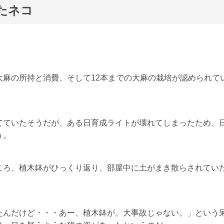
たネコ
。
麻の所持と消費、そして12本までの大麻の栽培が認められて
てていたそうだが、ある日育成ライトが壊れてしまったため、
う。
ころ、植木鉢がひっくり返り、部屋中に土がまき散らされてい
たんだけど・・・あー、植木鉢が。大事故じゃない。」という