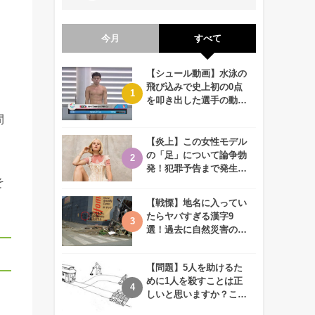
今月
すべて
【シュール動画】水泳の
飛び込みで史上初の0点
を叩き出した選手の動画
が何回観ても衝撃的！
間
【炎上】この女性モデル
の「足」について論争勃
発！犯罪予告まで発生す
そ
る事態に、、一体なぜ？
【戦慄】地名に入ってい
たらヤバすぎる漢字9
選！過去に自然災害の歴
史があるかも、、
【問題】5人を助けるた
めに1人を殺すことは正
しいと思いますか？この
難問に対する2歳児の答