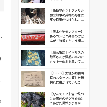
まれる事態に！
【愉快犯か？】アメリカ
独立戦争の英雄の彫像に
変な目玉がつけられ、笑
っちゃう人が続出！
【炭水化物モンスター】
あるコンビニ弁当のごは
い
んが「特盛」という概念
を超越していると話題
に！
【注意喚起】イギリスの
獣医さんが激熱の車内に
日
クッキー生地を置いてみ
た！⇒数時間後にこんが
り
【ＳＯＳ】女性が動物病
院のスタッフに渡した紙
た
切れに書かれていたこと
とは…
【なんで！？】森で見つ
けた瀕死の子グマを助け
呆
てあげた男性がまさかの