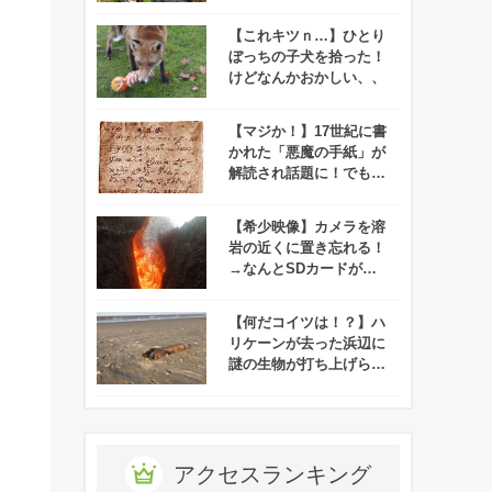
逮捕！？
【これキツｎ…】ひとり
ぼっちの子犬を拾った！
けどなんかおかしい、、
【マジか！】17世紀に書
かれた「悪魔の手紙」が
解読され話題に！でもそ
の内容が、、
【希少映像】カメラを溶
岩の近くに置き忘れる！
→なんとSDカードが無
事で溶岩に飲み込まれる
映像が撮れたらしい！
【何だコイツは！？】ハ
リケーンが去った浜辺に
謎の生物が打ち上げられ
ネット上で悲鳴が上が
る！
アクセスランキング