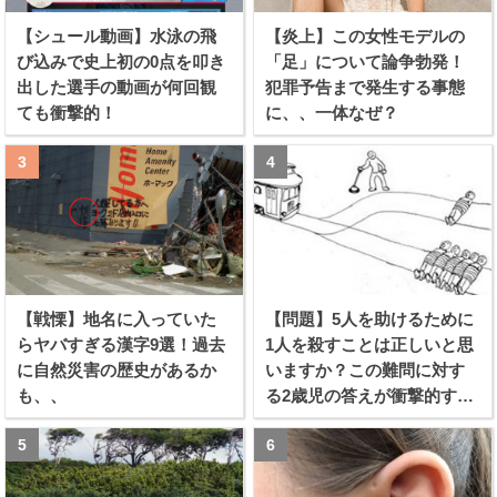
【シュール動画】水泳の飛
【炎上】この女性モデルの
び込みで史上初の0点を叩き
「足」について論争勃発！
出した選手の動画が何回観
犯罪予告まで発生する事態
ても衝撃的！
に、、一体なぜ？
【戦慄】地名に入っていた
【問題】5人を助けるために
らヤバすぎる漢字9選！過去
1人を殺すことは正しいと思
に自然災害の歴史があるか
いますか？この難問に対す
も、、
る2歳児の答えが衝撃的すぎ
る！！