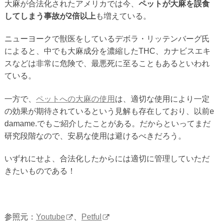
大麻が合法化されたアメリカでは今、
ペットが大麻を誤食
してしまう事故が2倍以上
も増えている。
ニューヨークで獣医をしているデボラ・リッテンバーグ氏
によると、中でも大麻成分を濃縮したTHC、カナビスエキ
スなどは非常に危険で、最悪死に至ることもあるといわれ
ている。
一方で、
ペットへの大麻の使用
は、適切な使用により一定
の効果が期待されているという見解も存在しており、以前e
damame.でもご紹介したことがある。だからといってまだ
研究段階なので、安易な使用は避けるべきだろう。
いずれにせよ、合法化したからには適切に管理していただ
きたいものである！
参照元：
Youtube
、
Petful