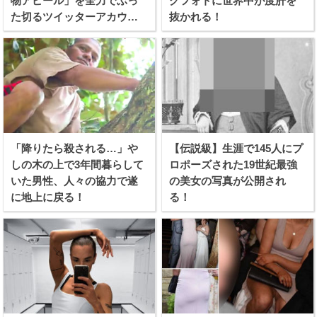
物アピール」を全力でぶっ
グフォトに世界中が度肝を
た切るツイッターアカウン
抜かれる！
トが話題に！
「降りたら殺される…」や
【伝説級】生涯で145人にプ
しの木の上で3年間暮らして
ロポーズされた19世紀最強
いた男性、人々の協力で遂
の美女の写真が公開され
に地上に戻る！
る！