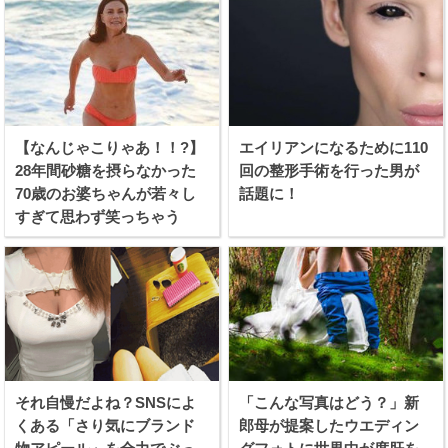
【なんじゃこりゃあ！！?】
エイリアンになるために110
28年間砂糖を摂らなかった
回の整形手術を行った男が
70歳のお婆ちゃんが若々し
話題に！
すぎて思わず笑っちゃう
それ自慢だよね？SNSによ
「こんな写真はどう？」新
くある「さり気にブランド
郎母が提案したウエディン