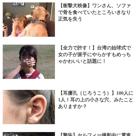
【衝撃犬映像】ワンさん、ソファ
で骨を食べていたところいきなり
正気を失う
【全力で許す！】台湾の始球式で
女の子が派手にやらかすもめっち
ゃかわいいと話題に！
【耳瘻孔（じろうこう）】100人に
1人！耳の上の小さな穴、みたこと
ありますか？
【警告】セルフィー撮影中に電車