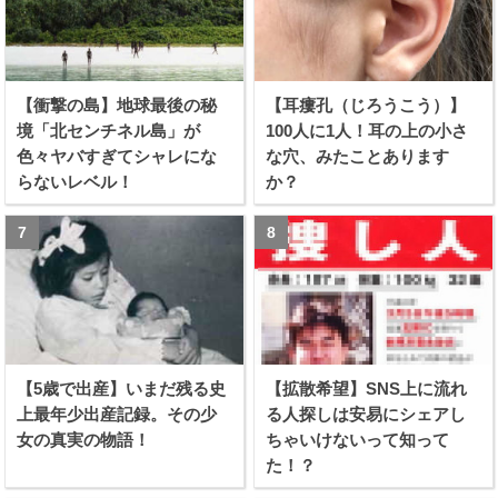
【衝撃の島】地球最後の秘
【耳瘻孔（じろうこう）】
境「北センチネル島」が
100人に1人！耳の上の小さ
色々ヤバすぎてシャレにな
な穴、みたことあります
らないレベル！
か？
【5歳で出産】いまだ残る史
【拡散希望】SNS上に流れ
上最年少出産記録。その少
る人探しは安易にシェアし
女の真実の物語！
ちゃいけないって知って
た！？