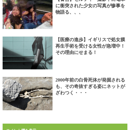
に衝突された少女の写真が惨事を
物語る、、、
【医療の進歩】イギリスで処女膜
再生手術を受ける女性が急増中！
その理由にせまる！
2000年前の白骨死体が発掘される
も、その奇抜すぎる姿にネットが
ざわつく・・・