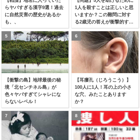
【戦慄】地名に入っていた
【問題】5人を助けるために
らヤバすぎる漢字9選！過去
1人を殺すことは正しいと思
に自然災害の歴史があるか
いますか？この難問に対す
も、、
る2歳児の答えが衝撃的すぎ
る！！
【衝撃の島】地球最後の秘
【耳瘻孔（じろうこう）】
境「北センチネル島」が
100人に1人！耳の上の小さ
色々ヤバすぎてシャレにな
な穴、みたことあります
らないレベル！
か？