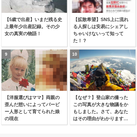
【5歳で出産】いまだ残る史
【拡散希望】SNS上に流れ
上最年少出産記録。その少
る人探しは安易にシェアし
女の真実の物語！
ちゃいけないって知って
た！？
【洋服選びはママ】両親の
【なぜ？】登山家の撮った
歪んだ想いによってバービ
この写真が大きな物議をか
ー人形として育てられた娘
もしました。さて、あなた
の現在
はその理由がわかります
か？