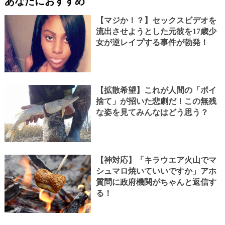
あなたにおすすめ
【マジか！？】セックスビデオを
流出させようとした元彼を17歳少
女が逆レイプする事件が勃発！
【拡散希望】これが人間の「ポイ
捨て」が招いた悲劇だ！この無残
な姿を見てみんなはどう思う？
【神対応】「キラウエア火山でマ
シュマロ焼いていいですか」アホ
質問に政府機関がちゃんと返信す
る！