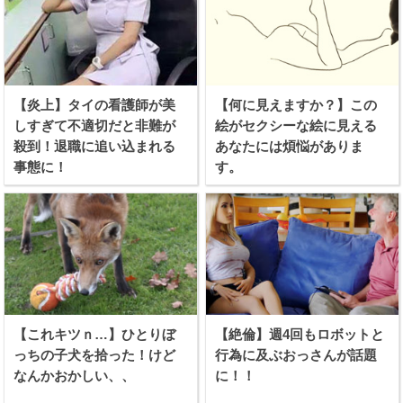
【炎上】タイの看護師が美
【何に見えますか？】この
しすぎて不適切だと非難が
絵がセクシーな絵に見える
殺到！退職に追い込まれる
あなたには煩悩がありま
事態に！
す。
【これキツｎ…】ひとりぼ
【絶倫】週4回もロボットと
っちの子犬を拾った！けど
行為に及ぶおっさんが話題
なんかおかしい、、
に！！