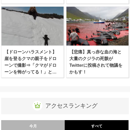
【ドローンハラスメント】
【悲痛】真っ赤な血の海と
崖を登るクマの親子をドロ
大量のクジラの死骸が
ーンで撮影⇒「クマがドロ
Twitterに投稿されて物議を
ーンを怖がってる！」と批
かもす！
難殺到！
アクセスランキング
今月
すべて