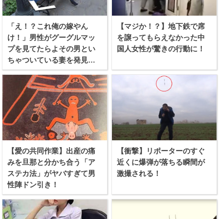
「え！？これ俺の嫁やん
【マジか！？】地下鉄で席
け！」男性がグーグルマッ
を譲ってもらえなかった中
プを見てたらよその男とい
国人女性が驚きの行動に！
ちゃついている妻を発見し
てしまう！！
【愛の共同作業】出産の痛
【衝撃】リポーターのすぐ
みを旦那と分かち合う「ア
近くに爆弾が落ちる瞬間が
ステカ法」がヤバすぎて男
激撮される！
性陣ドン引き！