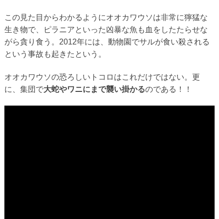
この見た目からわかるようにオオカワウソは非常に獰猛な
生き物で、ピラニアといった凶暴な魚も血をしたたらせな
がら貪り食う。2012年には、動物園でサルが食い殺される
という事故も起きたという。
オオカワウソの恐ろしいトコロはこれだけではない。更
に、集団で
大蛇やワニにまで襲い掛かる
のである！！