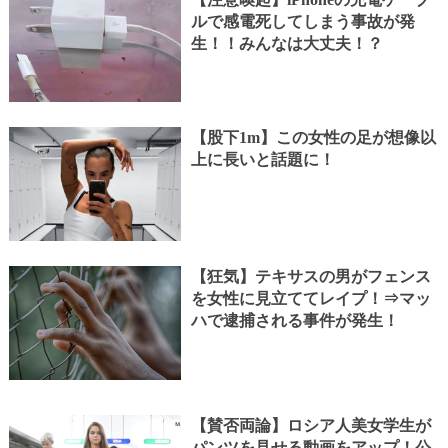
ルで感電死してしまう事故が発
生！！みんなは大丈夫！？
【股下1m】この女性の足が想像以
上に長いと話題に！
【狂気】テキサスの男がフェンス
を女性に見立ててレイプ！⇒マッ
ハで逮捕される事件が発生！
【賛否両論】ロシア人美女学生が
パンツを見せる動画をアップ！公