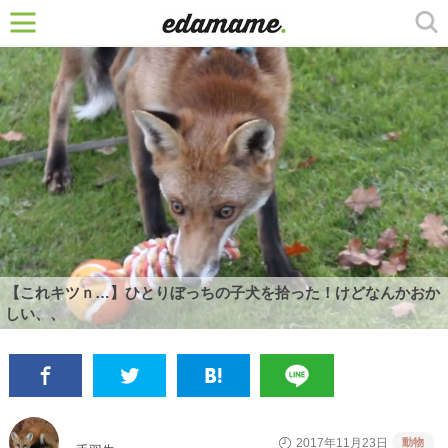
【これキツｎ…】ひとりぼっちの子犬を拾った！けどなんかおか
しい、、
動物
2017年11月23日