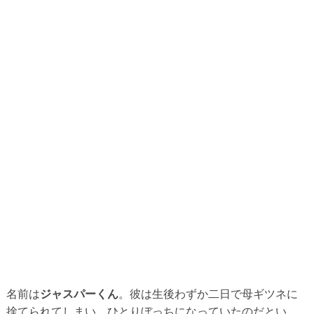
名前は
ジャスパーくん
。彼は生後わずか二日で母ギツネに
捨てられてしまい、ひとりぼっちになっていたのだとい