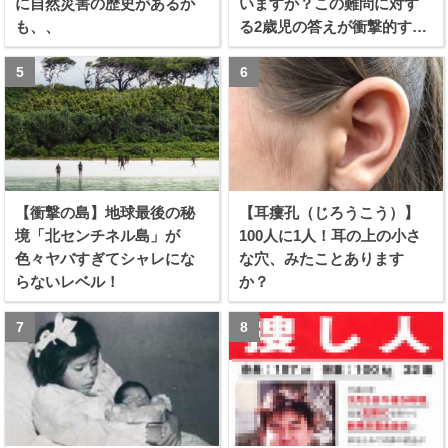
に自然災害の歴史があるか
いますか？この難問に対す
も、、
る2歳児の答えが衝撃的すぎ
る！！
【衝撃の島】地球最後の秘
【耳瘻孔（じろうこう）】
境「北センチネル島」が
100人に1人！耳の上の小さ
色々ヤバすぎてシャレにな
な穴、みたことあります
らないレベル！
か？