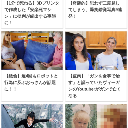
【1分で死ねる】3Dプリンタ
【奇跡的】思わず二度見し
で作成した「安楽死マシ
てしまう、爆笑錯覚写真9連
ン」に批判が続出する事態
発！
に！
【絶倫】週4回もロボットと
【皮肉】「ガンを食事で治
行為に及ぶおっさんが話題
す」と謳っていたヴィーガ
に！！
ンのYoutuberがガンで亡く
なる