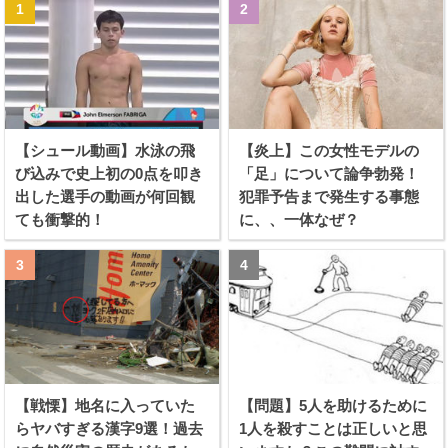
【シュール動画】水泳の飛
【炎上】この女性モデルの
び込みで史上初の0点を叩き
「足」について論争勃発！
出した選手の動画が何回観
犯罪予告まで発生する事態
ても衝撃的！
に、、一体なぜ？
【戦慄】地名に入っていた
【問題】5人を助けるために
らヤバすぎる漢字9選！過去
1人を殺すことは正しいと思