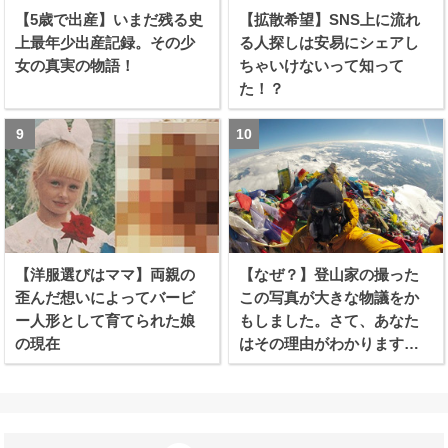
【5歳で出産】いまだ残る史
【拡散希望】SNS上に流れ
上最年少出産記録。その少
る人探しは安易にシェアし
女の真実の物語！
ちゃいけないって知って
た！？
【洋服選びはママ】両親の
【なぜ？】登山家の撮った
歪んだ想いによってバービ
この写真が大きな物議をか
ー人形として育てられた娘
もしました。さて、あなた
の現在
はその理由がわかります
か？