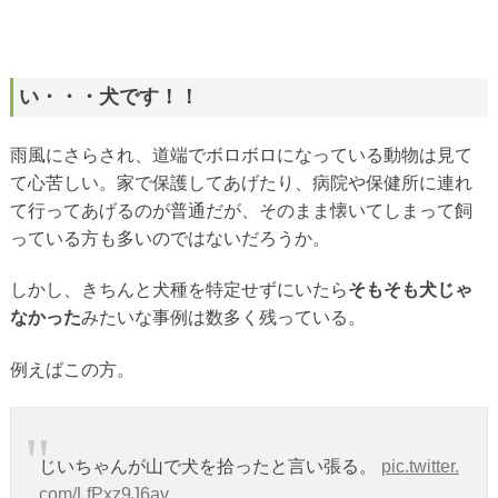
い・・・犬です！！
雨風にさらされ、道端でボロボロになっている動物は見て
て心苦しい。家で保護してあげたり、病院や保健所に連れ
て行ってあげるのが普通だが、そのまま懐いてしまって飼
っている方も多いのではないだろうか。
しかし、きちんと犬種を特定せずにいたら
そもそも犬じゃ
なかった
みたいな事例は数多く残っている。
例えばこの方。
じいちゃんが山で犬を拾ったと言い張る。
pic.twitter.
com/LfPxz9J6av