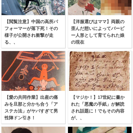
【閲覧注意】中国の高所パ
【洋服選びはママ】両親の
フォーマーが落下死！その
歪んだ想いによってバービ
様子が公開され衝撃が走
ー人形として育てられた娘
る、、
の現在
【愛の共同作業】出産の痛
【マジか！】17世紀に書か
みを旦那と分かち合う「ア
れた「悪魔の手紙」が解読
ステカ法」がヤバすぎて男
され話題に！でもその内容
性陣ドン引き！
が、、