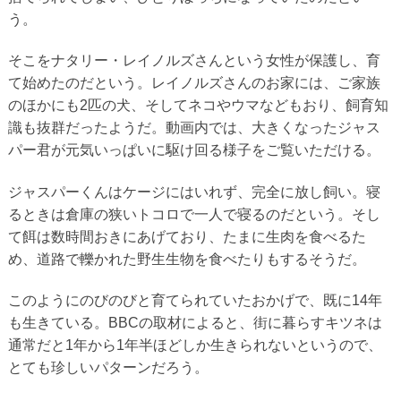
う。
そこをナタリー・レイノルズさんという女性が保護し、育
て始めたのだという。レイノルズさんのお家には、ご家族
のほかにも2匹の犬、そしてネコやウマなどもおり、飼育知
識も抜群だったようだ。動画内では、大きくなったジャス
パー君が元気いっぱいに駆け回る様子をご覧いただける。
ジャスパーくんはケージにはいれず、完全に放し飼い。寝
るときは倉庫の狭いトコロで一人で寝るのだという。そし
て餌は数時間おきにあげており、たまに生肉を食べるた
め、道路で轢かれた野生生物を食べたりもするそうだ。
このようにのびのびと育てられていたおかげで、既に14年
も生きている。BBCの取材によると、街に暮らすキツネは
通常だと1年から1年半ほどしか生きられないというので、
とても珍しいパターンだろう。