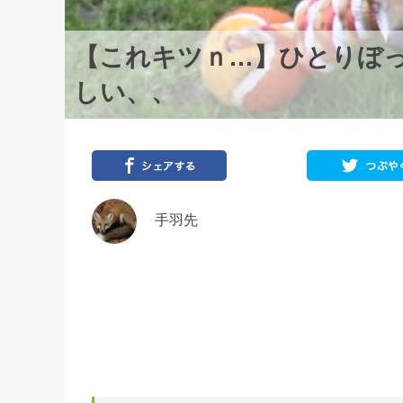
【これキツｎ…】ひとりぼ
しい、、
手羽先