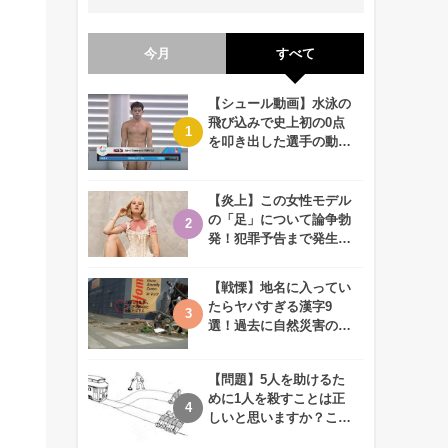
今月
すべて
【シュール動画】水泳の
飛び込みで史上初の0点
を叩き出した選手の動画
が何回観ても衝撃的！
【炎上】この女性モデル
の「足」について論争勃
発！犯罪予告まで発生す
る事態に、、一体なぜ？
【戦慄】地名に入ってい
たらヤバすぎる漢字9
選！過去に自然災害の歴
史があるかも、、
【問題】5人を助けるた
めに1人を殺すことは正
しいと思いますか？この
難問に対する2歳児の答