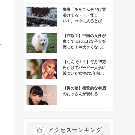
といちゃついている妻を
発見してしまう！！
警察「あそこんチだけ雪
溶けてる・・・怪し
い！」⇒中に入るとびっ
くり！！
【詐欺？】中国の女性が
白くてほわほわな子犬を
と
買った！⇒大きくなって
気づいたけどコレ・・・
【なんで！？】毎月15万
円かけてバービー人形に
近づいた女性の5年前が
可愛すぎる件！
【男の娘】衝撃的な40歳
のおっさんが現れる！
アクセスランキング