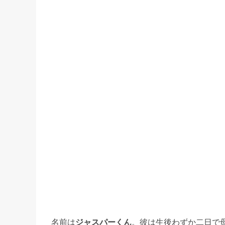
名前は
ジャスパーくん
。彼は生後わずか二日で