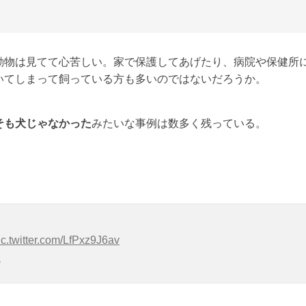
動物は見てて心苦しい。家で保護してあげたり、病院や保健所
いてしまって飼っている方も多いのではないだろうか。
そも犬じゃなかった
みたいな事例は数多く残っている。
ic.twitter.com/LfPxz9J6av
日