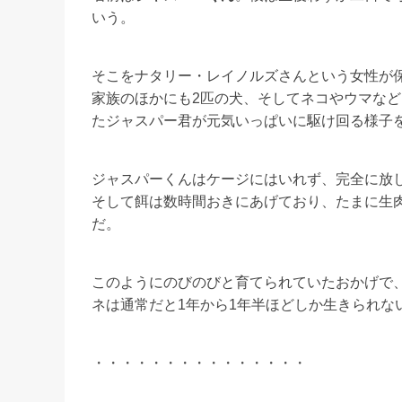
いう。
そこをナタリー・レイノルズさんという女性が
家族のほかにも2匹の犬、そしてネコやウマな
たジャスパー君が元気いっぱいに駆け回る様子
ジャスパーくんはケージにはいれず、完全に放
そして餌は数時間おきにあげており、たまに生
だ。
このようにのびのびと育てられていたおかげで、
ネは通常だと1年から1年半ほどしか生きられな
・・・・・・・・・・・・・・・