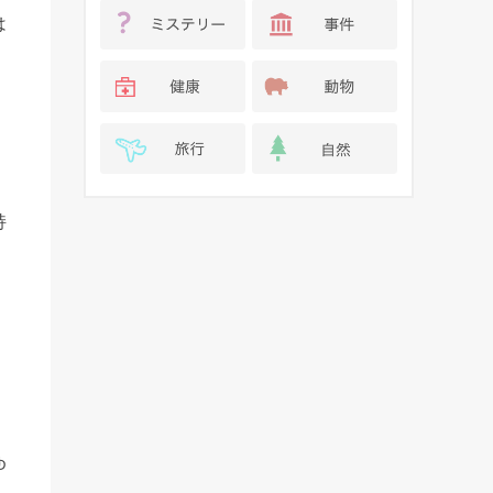
は
。
。
持
ゆ