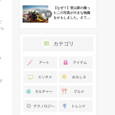
れた娘の現在
【なぜ？】登山家の撮っ
たこの写真が大きな物議
をかもしました。さて、
ご
あなたはその理由がわか
りますか？
っ
カテゴリ
。
う
ツ