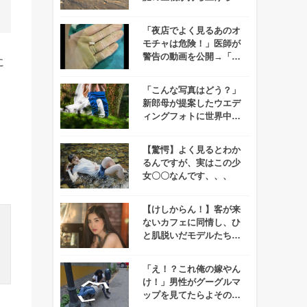
ネット上で悲鳴が上が
る！
「夜店でよく見るあのオ
モチャは危険！」医師が
警告の動画を公開→「気
に
の毒だけど笑っちゃ
う、、」と話題に！
「こんな写真はどう？」
新郎母が提案したウエデ
ィングフォトに世界中が
度肝を抜かれる！
【驚愕】よく見るとわか
るんですが、実はこの少
女〇〇なんです、、、
【けしからん！】客が来
ないカフェに同情し、ひ
と肌脱いだモデルたち→
カフェオーナーが罪に問
われる事態に！
「え！？これ俺の嫁やん
け！」男性がグーグルマ
ップを見てたらよその男