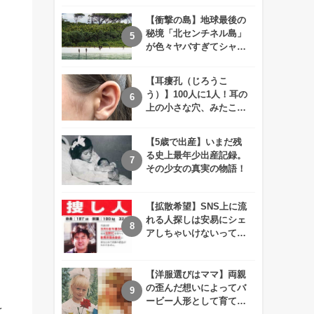
えが衝撃的すぎる！！
【衝撃の島】地球最後の
秘境「北センチネル島」
が色々ヤバすぎてシャレ
にならないレベル！
【耳瘻孔（じろうこ
う）】100人に1人！耳の
上の小さな穴、みたこと
ありますか？
【5歳で出産】いまだ残
る史上最年少出産記録。
その少女の真実の物語！
【拡散希望】SNS上に流
れる人探しは安易にシェ
アしちゃいけないって知
ってた！？
【洋服選びはママ】両親
の歪んだ想いによってバ
ービー人形として育てら
と