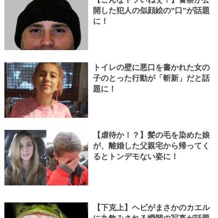
開した犯人の似顔絵の”口”が話題
に！
トイレの壁に悪口を書かれた女の
子のとった行動が「斬新」だと話
題に！
【虐待か！？】髪の毛を染めた娘
が、離婚した父親宅から帰ってく
るとトンデモない姿に！
【下克上】ヘビがまさかのカエル