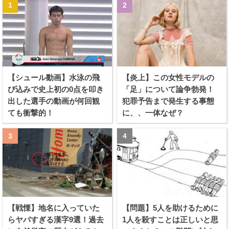
【シュール動画】水泳の飛
【炎上】この女性モデルの
び込みで史上初の0点を叩き
「足」について論争勃発！
出した選手の動画が何回観
犯罪予告まで発生する事態
ても衝撃的！
に、、一体なぜ？
【戦慄】地名に入っていた
【問題】5人を助けるために
らヤバすぎる漢字9選！過去
1人を殺すことは正しいと思