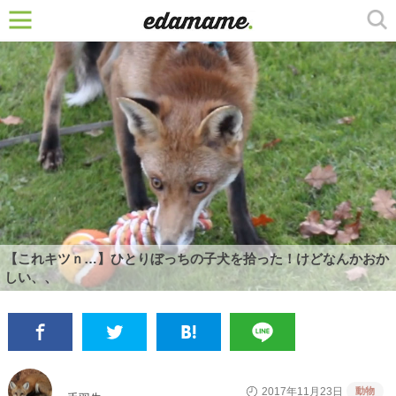
【これキツｎ…】ひとりぼっちの子犬を拾った！けどなんかおか
しい、、
動物
2017年11月23日