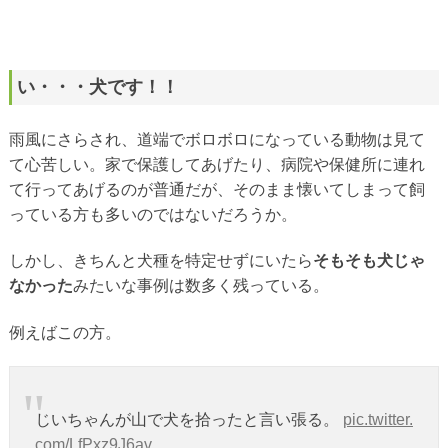
い・・・犬です！！
雨風にさらされ、道端でボロボロになっている動物は見て
て心苦しい。家で保護してあげたり、病院や保健所に連れ
て行ってあげるのが普通だが、そのまま懐いてしまって飼
っている方も多いのではないだろうか。
しかし、きちんと犬種を特定せずにいたら
そもそも犬じゃ
なかった
みたいな事例は数多く残っている。
例えばこの方。
じいちゃんが山で犬を拾ったと言い張る。
pic.twitter.
com/LfPxz9J6av