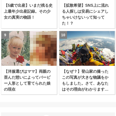
【5歳で出産】いまだ残る史
【拡散希望】SNS上に流れ
上最年少出産記録。その少
る人探しは安易にシェアし
女の真実の物語！
ちゃいけないって知って
た！？
【洋服選びはママ】両親の
【なぜ？】登山家の撮った
歪んだ想いによってバービ
この写真が大きな物議をか
ー人形として育てられた娘
もしました。さて、あなた
の現在
はその理由がわかります
か？