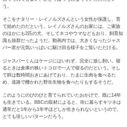
う。
そこをナタリー・レイノルズさんという女性が保護し、育
て始めたのだという。レイノルズさんのお家には、ご家族
のほかにも2匹の犬、そしてネコやウマなどもおり、飼育知
識も抜群だったようだ。動画内では、大きくなったジャス
パー君が元気いっぱいに駆け回る様子をご覧いただける。
ジャスパーくんはケージにはいれず、完全に放し飼い。寝
るときは倉庫の狭いトコロで一人で寝るのだという。そし
て餌は数時間おきにあげており、たまに生肉を食べるた
め、道路で轢かれた野生生物を食べたりもするそうだ。
このようにのびのびと育てられていたおかげで、既に14年
も生きている。BBCの取材によると、街に暮らすキツネは
通常だと1年から1年半ほどしか生きられないというので、
とても珍しいパターンだろう。