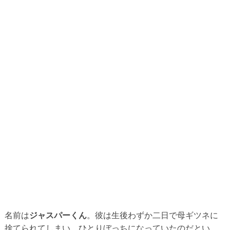
名前は
ジャスパーくん
。彼は生後わずか二日で母ギツネに
捨てられてしまい、ひとりぼっちになっていたのだとい