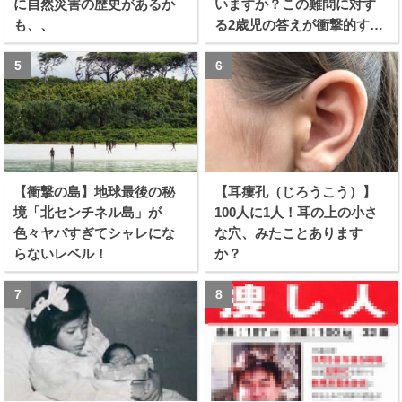
に自然災害の歴史があるか
いますか？この難問に対す
も、、
る2歳児の答えが衝撃的すぎ
る！！
【衝撃の島】地球最後の秘
【耳瘻孔（じろうこう）】
境「北センチネル島」が
100人に1人！耳の上の小さ
色々ヤバすぎてシャレにな
な穴、みたことあります
らないレベル！
か？