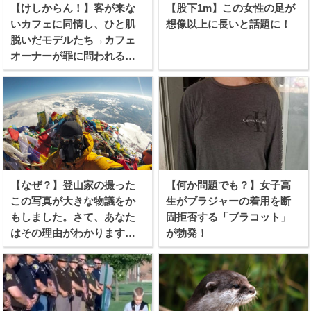
【けしからん！】客が来な
【股下1m】この女性の足が
いカフェに同情し、ひと肌
想像以上に長いと話題に！
脱いだモデルたち→カフェ
オーナーが罪に問われる事
態に！
【なぜ？】登山家の撮った
【何か問題でも？】女子高
この写真が大きな物議をか
生がブラジャーの着用を断
もしました。さて、あなた
固拒否する「ブラコット」
はその理由がわかります
が勃発！
か？