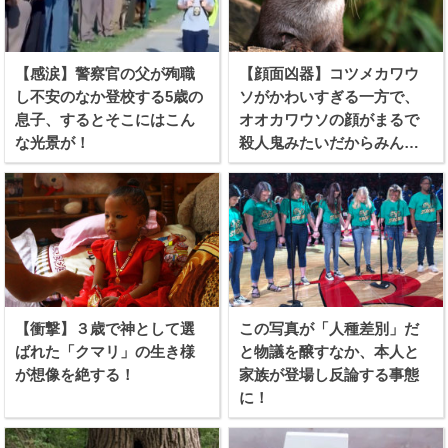
【感涙】警察官の父が殉職
【顔面凶器】コツメカワウ
し不安のなか登校する5歳の
ソがかわいすぎる一方で、
息子、するとそこにはこん
オオカワウソの顔がまるで
な光景が！
殺人鬼みたいだからみんな
見てくれ！
【衝撃】３歳で神として選
この写真が「人種差別」だ
ばれた「クマリ」の生き様
と物議を醸すなか、本人と
が想像を絶する！
家族が登場し反論する事態
に！