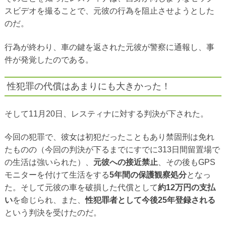
スビデオを撮ることで、元彼の行為を阻止させようとした
のだ。
行為が終わり、車の鍵を返された元彼が警察に通報し、事
件が発覚したのである。
性犯罪の代償はあまりにも大きかった！
そして11月20日、レスティナに対する判決が下された。
今回の犯罪で、彼女は初犯だったこともあり禁固刑は免れ
たものの（今回の判決が下るまでにすでに313日間留置場で
の生活は強いられた）、
元彼への接近禁止
、その後もGPS
モニターを付けて生活をする
5年間の保護観察処分
となっ
た。そして元彼の車を破損した代償として
約12万円の支払
い
を命じられ、また、
性犯罪者として今後25年登録される
という判決を受けたのだ。