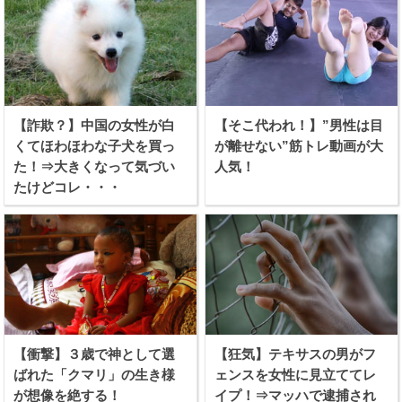
【詐欺？】中国の女性が白
【そこ代われ！】”男性は目
くてほわほわな子犬を買っ
が離せない”筋トレ動画が大
た！⇒大きくなって気づい
人気！
たけどコレ・・・
【衝撃】３歳で神として選
【狂気】テキサスの男がフ
ばれた「クマリ」の生き様
ェンスを女性に見立ててレ
が想像を絶する！
イプ！⇒マッハで逮捕され