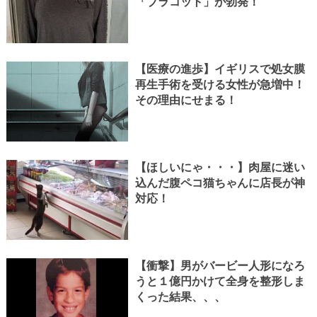
「ブラコット」が勃発！
【医療の進歩】イギリスで処女膜
再生手術を受ける女性が急増中！
その理由にせまる！
【ほしいにゃ・・・】肉屋に迷い
込んだ腹ペコ猫ちゃんに店長が神
対応！
【衝撃】男がバービー人形になろ
うと１億円かけて全身を整形しま
くった結果、、、