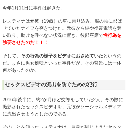
今年1月11日に事件は起きた。
レスティナは元彼（19歳）の車に乗り込み、服の袖に忍ば
せていたナイフを突きつけた。元彼から鍵や携帯電話を奪
い取り、助けを呼べない状況に置き、後部座席で
性行為を
強要させたのだ！！！
そして、
その行為の様子をビデオにおさめていた
というの
だ。まさに男女逆転といった事件だが、その背景には一体
何があったのか。
セックスビデオの流出を防ぐための犯行
2016年後半に、約2か月ほど交際をしていた2人。その際に
撮影されたセックスビデオを、元彼がソーシャルメディア
に流出させようとしたのである。
そのことを知ったレスティナは、自身が同じようなセック