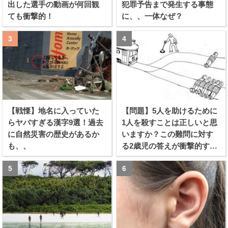
出した選手の動画が何回観
犯罪予告まで発生する事態
ても衝撃的！
に、、一体なぜ？
【戦慄】地名に入っていた
【問題】5人を助けるために
らヤバすぎる漢字9選！過去
1人を殺すことは正しいと思
に自然災害の歴史があるか
いますか？この難問に対す
も、、
る2歳児の答えが衝撃的すぎ
る！！