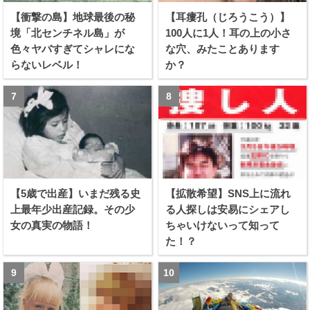
【衝撃の島】地球最後の秘
【耳瘻孔（じろうこう）】
境「北センチネル島」が
100人に1人！耳の上の小さ
色々ヤバすぎてシャレにな
な穴、みたことあります
らないレベル！
か？
【5歳で出産】いまだ残る史
【拡散希望】SNS上に流れ
上最年少出産記録。その少
る人探しは安易にシェアし
女の真実の物語！
ちゃいけないって知って
た！？