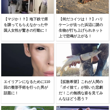
【マジか！？】地下鉄で席
【何だコイツは！？】ハリ
を譲ってもらえなかった中
ケーンが去った浜辺に謎の
国人女性が驚きの行動に！
生物が打ち上げられネット
上で悲鳴が上がる！
エイリアンになるために110
【拡散希望】これが人間の
回の整形手術を行った男が
「ポイ捨て」が招いた悲劇
話題に！
だ！この無残な姿を見てみ
んなはどう思う？