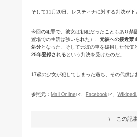
そして11月20日、レスティナに対する判決が下
今回の犯罪で、彼女は初犯だったこともあり禁固
置場での生活は強いられた）、
元彼への接近禁
処分
となった。そして元彼の車を破損した代償
25年登録される
という判決を受けたのだ。
17歳の少女が犯してしまった過ち、その代償は
参照元：
Mail Online
、
Facebook
、
Wikipedi
この記事