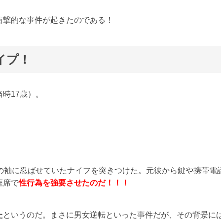
衝撃的な事件が起きたのである！
イプ！
時17歳）。
の袖に忍ばせていたナイフを突きつけた。元彼から鍵や携帯電
座席で
性行為を強要させたのだ！！！
た
というのだ。まさに男女逆転といった事件だが、その背景に