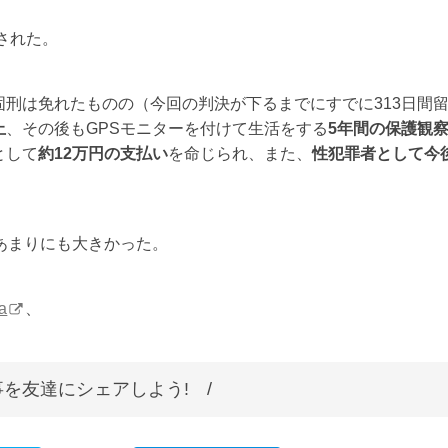
された。
刑は免れたものの（今回の判決が下るまでにすでに313日間
止
、その後もGPSモニターを付けて生活をする
5年間の保護観
として
約12万円の支払い
を命じられ、また、
性犯罪者として今
あまりにも大きかった。
a
、
を友達にシェアしよう! /