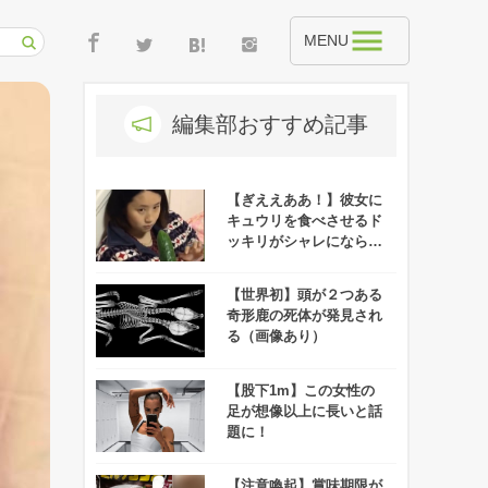
MENU
編集部おすすめ記事
【ぎええああ！】彼女に
キュウリを食べさせるド
ッキリがシャレにならな
くて速攻で別れるレベ
ル！！
【世界初】頭が２つある
奇形鹿の死体が発見され
る（画像あり）
【股下1m】この女性の
足が想像以上に長いと話
題に！
【注意喚起】賞味期限が