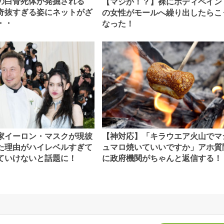
前の白骨死体が発掘される
【マジか！？】裸にボディペイン
奇抜すぎる姿にネットがざ
の女性がモールへ繰り出したらこ
・・
なった！
家イーロン・マスクが現彼
【神対応】「キラウエア火山でマ
た理由がハイレベルすぎて
ュマロ焼いていいですか」アホ質
ていけないと話題に！
に政府機関がちゃんと返信する！