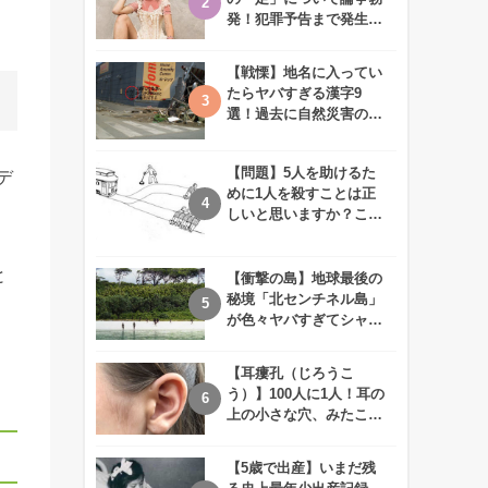
発！犯罪予告まで発生す
る事態に、、一体なぜ？
【戦慄】地名に入ってい
たらヤバすぎる漢字9
選！過去に自然災害の歴
史があるかも、、
【問題】5人を助けるた
デ
めに1人を殺すことは正
しいと思いますか？この
難問に対する2歳児の答
えが衝撃的すぎる！！
と
【衝撃の島】地球最後の
秘境「北センチネル島」
が色々ヤバすぎてシャレ
にならないレベル！
【耳瘻孔（じろうこ
う）】100人に1人！耳の
上の小さな穴、みたこと
ありますか？
【5歳で出産】いまだ残