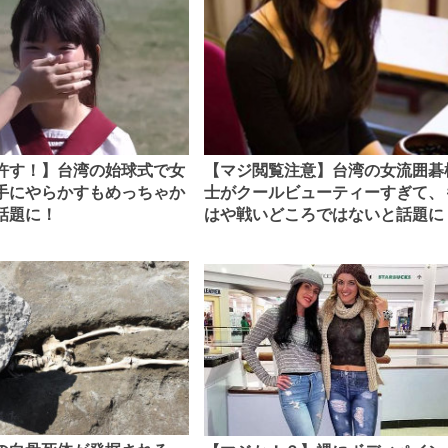
許す！】台湾の始球式で女
【マジ閲覧注意】台湾の女流囲碁
手にやらかすもめっちゃか
士がクールビューティーすぎて、
話題に！
はや戦いどころではないと話題に