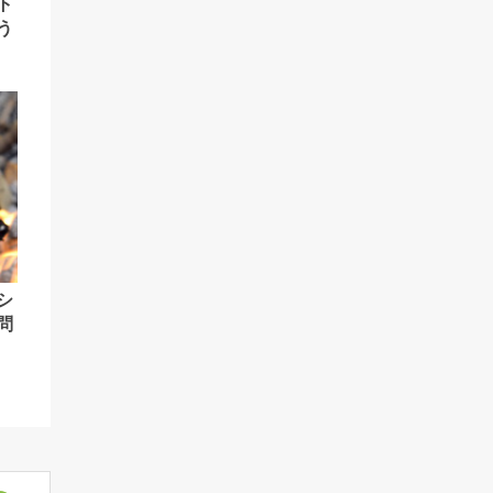
ト
う
シ
問