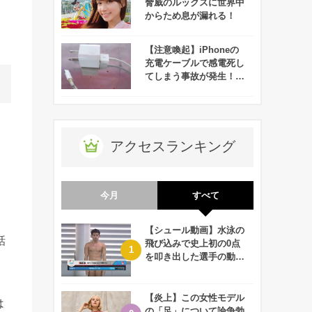
脅威のルックスに世界中
からため息が漏れる！
【注意喚起】iPhoneの
充電ケーブルで感電死し
てしまう事故が発生！！
みんなは大丈夫！？
アクセスランキング
今月
すべて
【シュール動画】水泳の
話
飛び込みで史上初の0点
を叩き出した選手の動画
が何回観ても衝撃的！
【炎上】この女性モデル
は
の「足」について論争勃