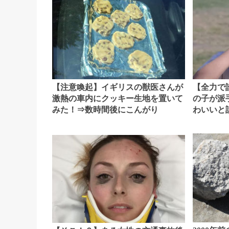
【注意喚起】イギリスの獣医さんが
【全力で
激熱の車内にクッキー生地を置いて
の子が派
みた！⇒数時間後にこんがり
わいいと