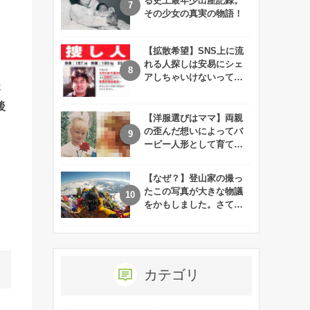
る史上最年少出産記録。
その少女の真実の物語！
【拡散希望】SNS上に流
れる人探しは安易にシェ
留
アしちゃいけないって知
察
ってた！？
後
【洋服選びはママ】両親
の歪んだ想いによってバ
ービー人形として育てら
れた娘の現在
【なぜ？】登山家の撮っ
たこの写真が大きな物議
をかもしました。さて、
あなたはその理由がわか
りますか？
カテゴリ