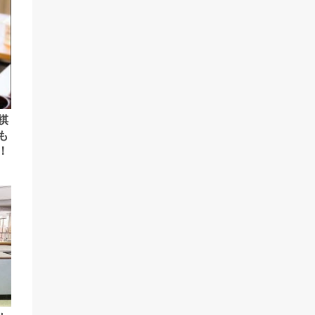
棋
も
！