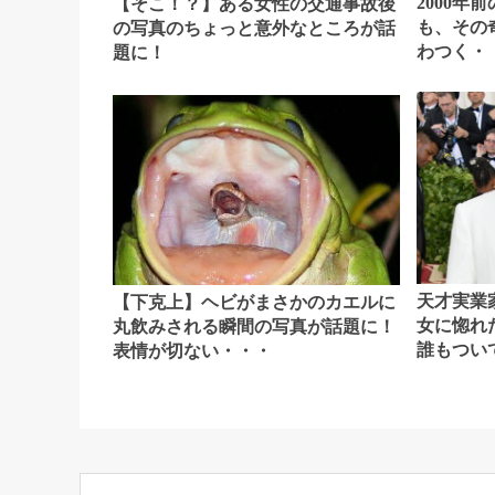
2000年
【そこ！？】ある女性の交通事故後
も、その
の写真のちょっと意外なところが話
わつく・
題に！
天才実業
【下克上】ヘビがまさかのカエルに
女に惚れ
丸飲みされる瞬間の写真が話題に！
誰もつい
表情が切ない・・・