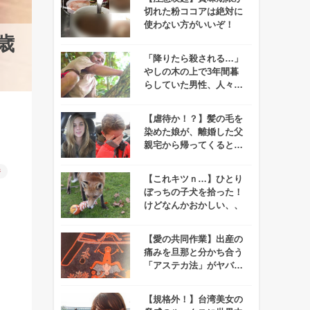
切れた粉ココアは絶対に
使わない方がいいぞ！
歳
「降りたら殺される…」
やしの木の上で3年間暮
らしていた男性、人々の
協力で遂に地上に戻る！
【虐待か！？】髪の毛を
染めた娘が、離婚した父
親宅から帰ってくるとト
ンデモない姿に！
件
【これキツｎ…】ひとり
ぼっちの子犬を拾った！
けどなんかおかしい、、
【愛の共同作業】出産の
痛みを旦那と分かち合う
「アステカ法」がヤバす
ぎて男性陣ドン引き！
【規格外！】台湾美女の