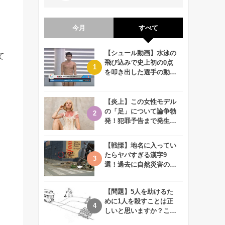
今月
すべて
【シュール動画】水泳の
て
飛び込みで史上初の0点
を叩き出した選手の動画
が何回観ても衝撃的！
【炎上】この女性モデル
の「足」について論争勃
発！犯罪予告まで発生す
る事態に、、一体なぜ？
【戦慄】地名に入ってい
たらヤバすぎる漢字9
選！過去に自然災害の歴
史があるかも、、
【問題】5人を助けるた
めに1人を殺すことは正
しいと思いますか？この
難問に対する2歳児の答