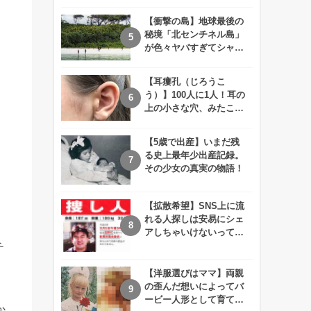
えが衝撃的すぎる！！
【衝撃の島】地球最後の
秘境「北センチネル島」
が色々ヤバすぎてシャレ
にならないレベル！
【耳瘻孔（じろうこ
う）】100人に1人！耳の
上の小さな穴、みたこと
ありますか？
【5歳で出産】いまだ残
る史上最年少出産記録。
その少女の真実の物語！
【拡散希望】SNS上に流
れる人探しは安易にシェ
アしちゃいけないって知
ってた！？
チ
【洋服選びはママ】両親
の歪んだ想いによってバ
ービー人形として育てら
か