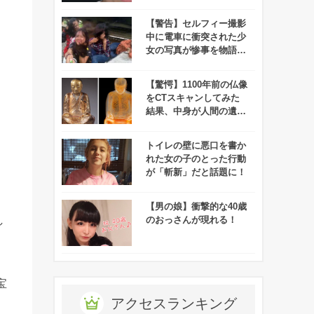
【警告】セルフィー撮影
中に電車に衝突された少
女の写真が惨事を物語
る、、、
【驚愕】1100年前の仏像
をCTスキャンしてみた
結果、中身が人間の遺体
であることが判明！
トイレの壁に悪口を書か
れた女の子のとった行動
が「斬新」だと話題に！
【男の娘】衝撃的な40歳
し
のおっさんが現れる！
宝
アクセスランキング