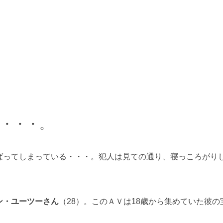
・・・。
ばってしまっている・・・。犯人は見ての通り、寝っころがり
ン・ユーツーさん
（28）。このＡＶは18歳から集めていた彼の