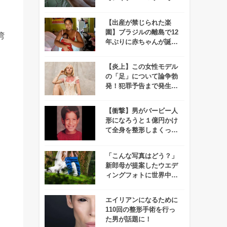
捕される事件が発生！
【出産が禁じられた楽
園】ブラジルの離島で12
湾
年ぶりに赤ちゃんが誕生
するハプニング発生！
【炎上】この女性モデル
の「足」について論争勃
発！犯罪予告まで発生す
る事態に、、一体なぜ？
【衝撃】男がバービー人
形になろうと１億円かけ
て全身を整形しまくった
結果、、、
「こんな写真はどう？」
新郎母が提案したウエデ
ィングフォトに世界中が
度肝を抜かれる！
エイリアンになるために
110回の整形手術を行っ
た男が話題に！