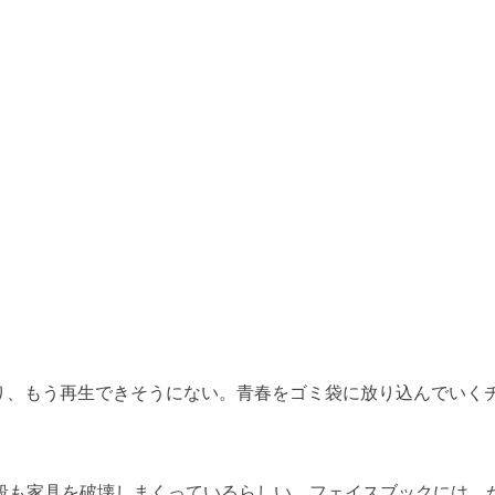
り、もう再生できそうにない。青春をゴミ袋に放り込んでいく
。
段も家具を破壊しまくっているらしい。フェイスブックには、