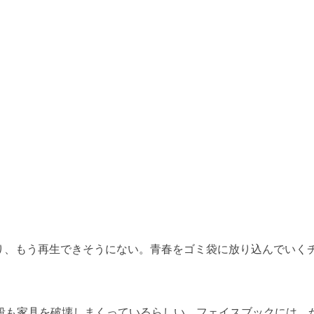
り、もう再生できそうにない。青春をゴミ袋に放り込んでいく
。
段も家具を破壊しまくっているらしい。フェイスブックには、