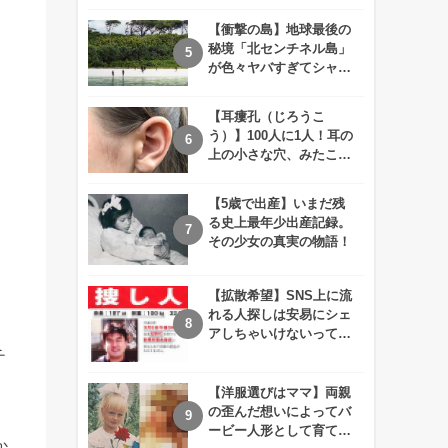
えが衝撃的すぎる！！
【衝撃の島】地球最後の
秘境「北センチネル島」
が色々ヤバすぎてシャレ
にならないレベル！
【耳瘻孔（じろうこ
う）】100人に1人！耳の
上の小さな穴、みたこと
ありますか？
【5歳で出産】いまだ残
る史上最年少出産記録。
その少女の真実の物語！
【拡散希望】SNS上に流
れる人探しは安易にシェ
アしちゃいけないって知
ってた！？
チ
【洋服選びはママ】両親
の歪んだ想いによってバ
ービー人形として育てら
か