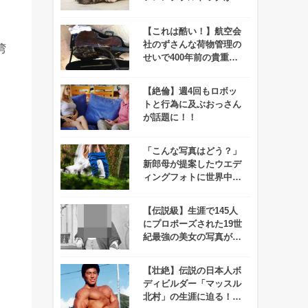
惨すぎる！
【これは酷い！】航空会
社のずさんな荷物管理の
湾
せいで400年前の貴重な
楽器が無残な姿に、、
【絶倫】週4回もロボッ
トと行為に及ぶおっさん
が話題に！！
「こんな写真はどう？」
新郎母が提案したウエデ
ィングフォトに世界中が
度肝を抜かれる！
【伝説級】生涯で145人
にプロポーズされた19世
紀最強の美女の写真が公
開される！
【壮絶】伝説の日本人ボ
ディビルダー「マッスル
北村」の生涯に迫る！も