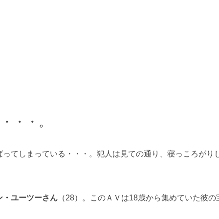
・・・。
ばってしまっている・・・。犯人は見ての通り、寝っころがり
ン・ユーツーさん
（28）。このＡＶは18歳から集めていた彼の