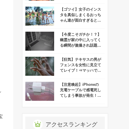
はや偉人レベル！
【ゴツイ】女子のインス
タを真似しまくるおっち
ゃん達が面白すぎると話
題に！
【今度こそガチか！？】
幽霊が家の中に入ってく
る瞬間が激撮され話題
に！
【狂気】テキサスの男が
フェンスを女性に見立て
てレイプ！⇒マッハで逮
捕される事件が発生！
【注意喚起】iPhoneの
充電ケーブルで感電死し
し
てしまう事故が発生！！
みんなは大丈夫！？
宝
アクセスランキング