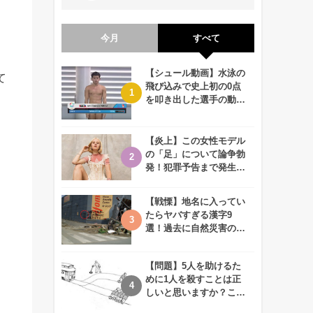
今月
すべて
【シュール動画】水泳の
て
飛び込みで史上初の0点
を叩き出した選手の動画
が何回観ても衝撃的！
【炎上】この女性モデル
の「足」について論争勃
発！犯罪予告まで発生す
る事態に、、一体なぜ？
【戦慄】地名に入ってい
たらヤバすぎる漢字9
選！過去に自然災害の歴
史があるかも、、
【問題】5人を助けるた
めに1人を殺すことは正
しいと思いますか？この
難問に対する2歳児の答