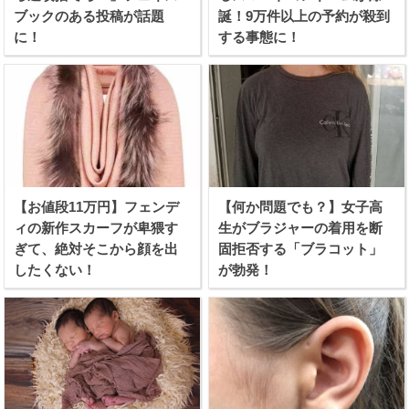
ブックのある投稿が話題
誕！9万件以上の予約が殺到
に！
する事態に！
【お値段11万円】フェンデ
【何か問題でも？】女子高
ィの新作スカーフが卑猥す
生がブラジャーの着用を断
ぎて、絶対そこから顔を出
固拒否する「ブラコット」
したくない！
が勃発！