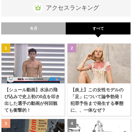
アクセスランキング
今月
すべて
【シュール動画】水泳の飛
【炎上】この女性モデルの
び込みで史上初の0点を叩き
「足」について論争勃発！
出した選手の動画が何回観
犯罪予告まで発生する事態
ても衝撃的！
に、、一体なぜ？