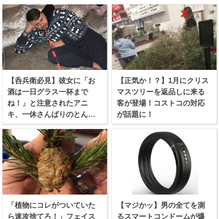
【呑兵衛必見】彼女に「お
【正気か！？】1月にクリス
酒は一日グラス一杯まで
マスツリーを返品しに来る
ね！」と注意されたアニ
客が登場！コストコの対応
キ、一休さんばりのとんち
が話題に！
を利かせる！
「植物にコレがついていた
【マジかッ】男の全てを測
ら速攻捨てろ！」フェイス
るスマートコンドームが爆