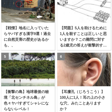
【戦慄】地名に入っていた
【問題】5人を助けるために
らヤバすぎる漢字9選！過去
1人を殺すことは正しいと思
に自然災害の歴史があるか
いますか？この難問に対す
も、、
る2歳児の答えが衝撃的すぎ
る！！
【衝撃の島】地球最後の秘
【耳瘻孔（じろうこう）】
境「北センチネル島」が
100人に1人！耳の上の小さ
色々ヤバすぎてシャレにな
な穴、みたことあります
らないレベル！
か？