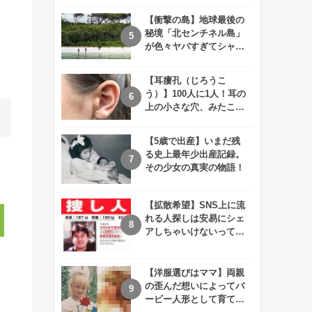
えが衝撃的すぎる！！
【衝撃の島】地球最後の
秘境「北センチネル島」
が色々ヤバすぎてシャレ
にならないレベル！
【耳瘻孔（じろうこ
う）】100人に1人！耳の
上の小さな穴、みたこと
ありますか？
【5歳で出産】いまだ残
る史上最年少出産記録。
その少女の真実の物語！
【拡散希望】SNS上に流
れる人探しは安易にシェ
アしちゃいけないって知
ってた！？
【洋服選びはママ】両親
の歪んだ想いによってバ
ービー人形として育てら