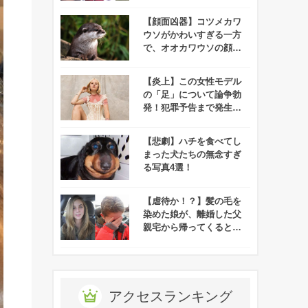
いいと話題に！
【顔面凶器】コツメカワ
ウソがかわいすぎる一方
で、オオカワウソの顔が
まるで殺人鬼みたいだか
らみんな見てくれ！
【炎上】この女性モデル
の「足」について論争勃
発！犯罪予告まで発生す
る事態に、、一体なぜ？
【悲劇】ハチを食べてし
まった犬たちの無念すぎ
る写真4選！
【虐待か！？】髪の毛を
染めた娘が、離婚した父
親宅から帰ってくるとト
ンデモない姿に！
アクセスランキング