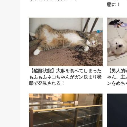
態に！
【酩酊状態】大麻を食べてしまった
【男人的
もふもふネコちゃんがガン決まり状
ゃん、主
態で発見される！
ンをめち