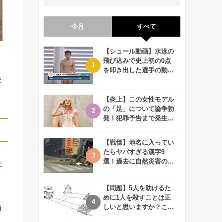
今月
すべて
【シュール動画】水泳の
飛び込みで史上初の0点
を叩き出した選手の動画
ま
が何回観ても衝撃的！
【炎上】この女性モデル
の「足」について論争勃
発！犯罪予告まで発生す
る事態に、、一体なぜ？
【戦慄】地名に入ってい
たらヤバすぎる漢字9
選！過去に自然災害の歴
た
史があるかも、、
【問題】5人を助けるた
めに1人を殺すことは正
しいと思いますか？この
う
難問に対する2歳児の答