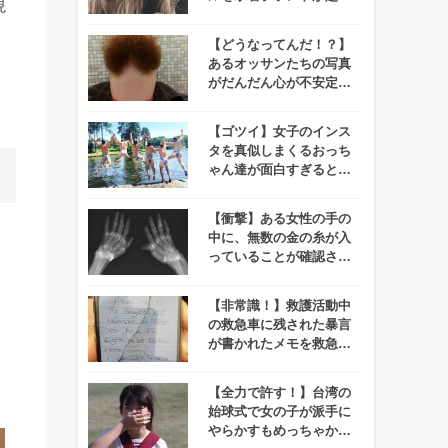
現
用！2人の水着姿に勇気
づけられる女性続出！
【どうなってんだ！？】
あるオッサンたちの写真
がだんだん心が不安定に
なってくると話題に！！
【ゴツイ】女子のインス
タを真似しまくるおっち
ゃん達が面白すぎると話
題に！
【衝撃】ある女性の手の
中に、無数の金の糸が入
っていることが確認され
て話題に！
【非常識！】救護活動中
の救急車に残された暴言
が書かれたメモを救急隊
員が拡散⇒26歳女がマッ
ハで逮捕される！
【全力で許す！】台湾の
始球式で女の子が派手に
やらかすもめっちゃかわ