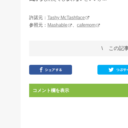
許諾元：
Tashy McTashface
参照元：
Mashable
、
cafemom
この記事
コメント欄を表示