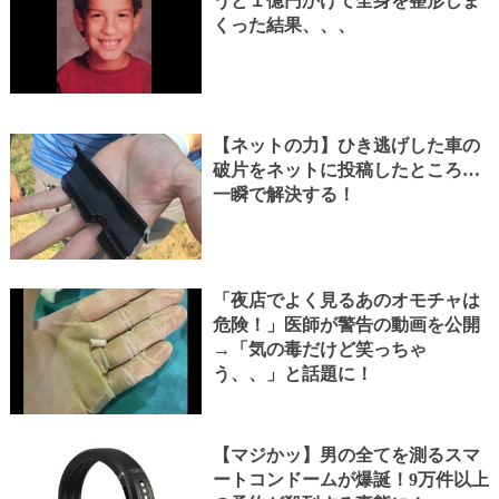
うと１億円かけて全身を整形しま
くった結果、、、
【ネットの力】ひき逃げした車の
破片をネットに投稿したところ…
一瞬で解決する！
「夜店でよく見るあのオモチャは
危険！」医師が警告の動画を公開
→「気の毒だけど笑っちゃ
う、、」と話題に！
【マジかッ】男の全てを測るスマ
ートコンドームが爆誕！9万件以上