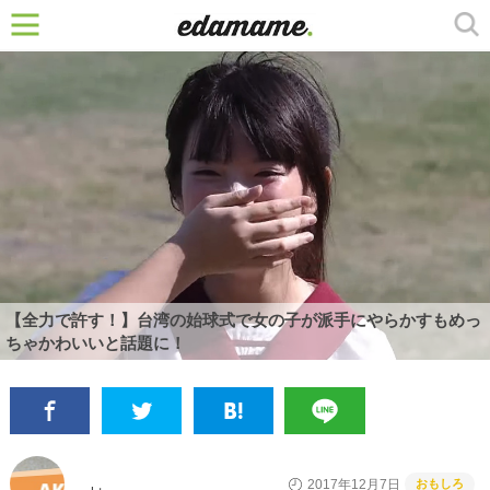
【全力で許す！】台湾の始球式で女の子が派手にやらかすもめっ
ちゃかわいいと話題に！
おもしろ
2017年12月7日