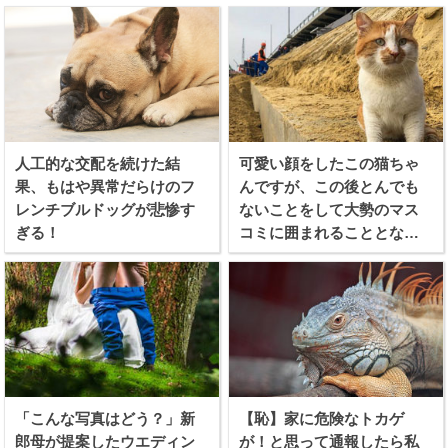
人工的な交配を続けた結
可愛い顔をしたこの猫ちゃ
果、もはや異常だらけのフ
んですが、この後とんでも
レンチブルドッグが悲惨す
ないことをして大勢のマス
ぎる！
コミに囲まれることとなり
ます
「こんな写真はどう？」新
【恥】家に危険なトカゲ
郎母が提案したウエディン
が！と思って通報したら私