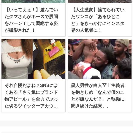
【いってぇぇ！】遊んでい
【人生激変】捨てられてい
たクマさんがホースで股間
たワンコが「あるひとこ
をパーン！して悶絶する姿
と」をきっかけにインスタ
が撮影された！
界の人気者に！
それ自慢だよね？SNSによ
黒人男性が白人至上主義者
くある「さり気にブランド
を抱きしめ「なんで僕のこ
物アピール」を全力でぶっ
とが嫌なんだ？」と執拗に
た切るツイッターアカウン
聞き続けた結果、、
トが話題に！