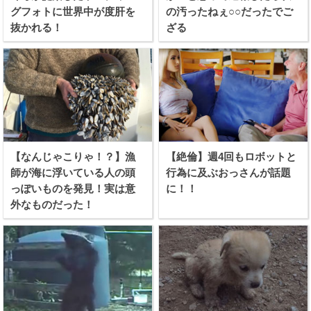
グフォトに世界中が度肝を
の汚ったねぇ○○だったでご
抜かれる！
ざる
【なんじゃこりゃ！？】漁
【絶倫】週4回もロボットと
師が海に浮いている人の頭
行為に及ぶおっさんが話題
っぽいものを発見！実は意
に！！
外なものだった！