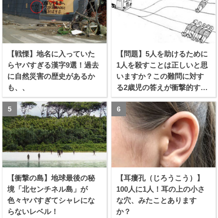
【戦慄】地名に入っていた
【問題】5人を助けるために
らヤバすぎる漢字9選！過去
1人を殺すことは正しいと思
に自然災害の歴史があるか
いますか？この難問に対す
も、、
る2歳児の答えが衝撃的すぎ
る！！
【衝撃の島】地球最後の秘
【耳瘻孔（じろうこう）】
境「北センチネル島」が
100人に1人！耳の上の小さ
色々ヤバすぎてシャレにな
な穴、みたことあります
らないレベル！
か？