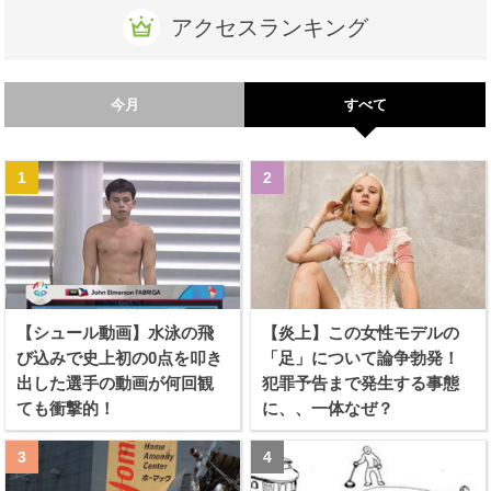
アクセスランキング
今月
すべて
【シュール動画】水泳の飛
【炎上】この女性モデルの
び込みで史上初の0点を叩き
「足」について論争勃発！
出した選手の動画が何回観
犯罪予告まで発生する事態
ても衝撃的！
に、、一体なぜ？