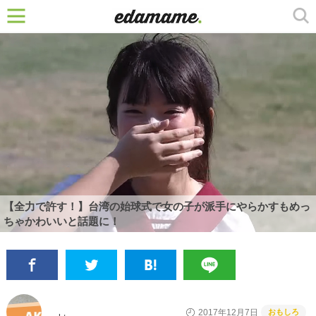
【全力で許す！】台湾の始球式で女の子が派手にやらかすもめっ
ちゃかわいいと話題に！
おもしろ
2017年12月7日