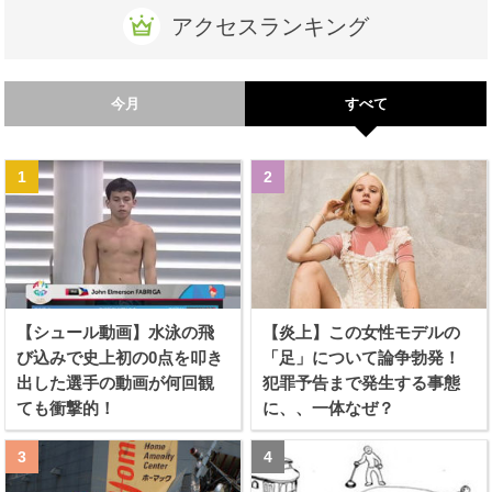
アクセスランキング
今月
すべて
【シュール動画】水泳の飛
【炎上】この女性モデルの
び込みで史上初の0点を叩き
「足」について論争勃発！
出した選手の動画が何回観
犯罪予告まで発生する事態
ても衝撃的！
に、、一体なぜ？