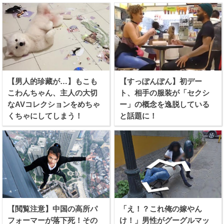
【男人的珍藏が…】もこも
【すっぽんぽん】初デー
こわんちゃん、主人の大切
ト、相手の服装が「セクシ
なAVコレクションをめちゃ
ー」の概念を逸脱している
くちゃにしてしまう！
と話題に！
【閲覧注意】中国の高所パ
「え！？これ俺の嫁やん
フォーマーが落下死！その
け！」男性がグーグルマッ