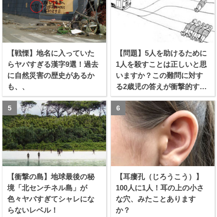
【戦慄】地名に入っていた
【問題】5人を助けるために
らヤバすぎる漢字9選！過去
1人を殺すことは正しいと思
に自然災害の歴史があるか
いますか？この難問に対す
も、、
る2歳児の答えが衝撃的すぎ
る！！
【衝撃の島】地球最後の秘
【耳瘻孔（じろうこう）】
境「北センチネル島」が
100人に1人！耳の上の小さ
色々ヤバすぎてシャレにな
な穴、みたことあります
らないレベル！
か？