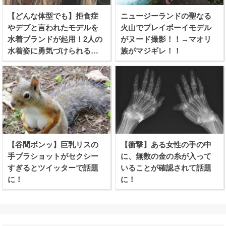
【どんな体型でも】拒食症
ニュージーランドの聖なる
やデブと言われたモデルを
火山でプレイボーイモデル
水着ブランドが起用！2人の
がヌード撮影！！→マオリ
水着姿に勇気づけられる女
族がマジギレ！！
性続出！
【谷間ボンッ】巨乳リスの
【衝撃】ある女性の手の中
手ブラショットがセクシー
に、無数の金の糸が入って
すぎるとツイッターで話題
いることが確認されて話題
に！
に！