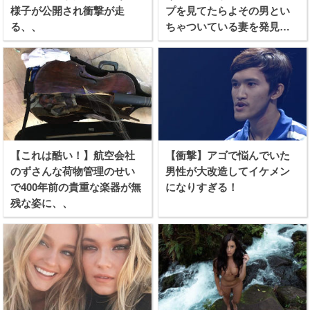
様子が公開され衝撃が走
プを見てたらよその男とい
る、、
ちゃついている妻を発見し
てしまう！！
【これは酷い！】航空会社
【衝撃】アゴで悩んでいた
のずさんな荷物管理のせい
男性が大改造してイケメン
で400年前の貴重な楽器が無
になりすぎる！
残な姿に、、