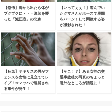
【恐怖】海から出たら体が
【いってぇぇ！】遊んでい
ブクブクに・・・漁師を襲
たクマさんがホースで股間
った「減圧症」の悲劇
をパーン！して悶絶する姿
が撮影された！
【狂気】テキサスの男がフ
【そこ！？】ある女性の交
ェンスを女性に見立ててレ
通事故後の写真のちょっと
イプ！⇒マッハで逮捕され
意外なところが話題に！
る事件が発生！