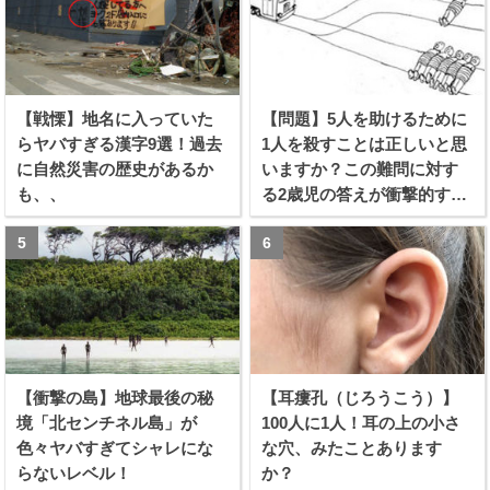
【戦慄】地名に入っていた
【問題】5人を助けるために
らヤバすぎる漢字9選！過去
1人を殺すことは正しいと思
に自然災害の歴史があるか
いますか？この難問に対す
も、、
る2歳児の答えが衝撃的すぎ
る！！
【衝撃の島】地球最後の秘
【耳瘻孔（じろうこう）】
境「北センチネル島」が
100人に1人！耳の上の小さ
色々ヤバすぎてシャレにな
な穴、みたことあります
らないレベル！
か？