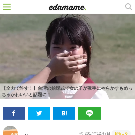
【全力で許す！】台湾の始球式で女の子が派手にやらかすもめっ
ちゃかわいいと話題に！
おもしろ
2017年12月7日