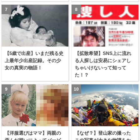
【5歳で出産】いまだ残る史
【拡散希望】SNS上に流れ
上最年少出産記録。その少
る人探しは安易にシェアし
女の真実の物語！
ちゃいけないって知って
た！？
【洋服選びはママ】両親の
【なぜ？】登山家の撮った