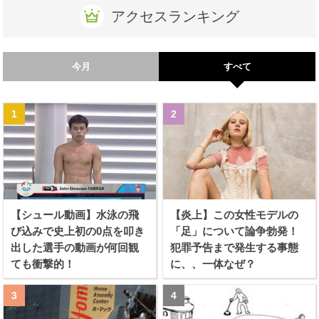
アクセスランキング
今月
すべて
【シュール動画】水泳の飛
【炎上】この女性モデルの
び込みで史上初の0点を叩き
「足」について論争勃発！
出した選手の動画が何回観
犯罪予告まで発生する事態
ても衝撃的！
に、、一体なぜ？