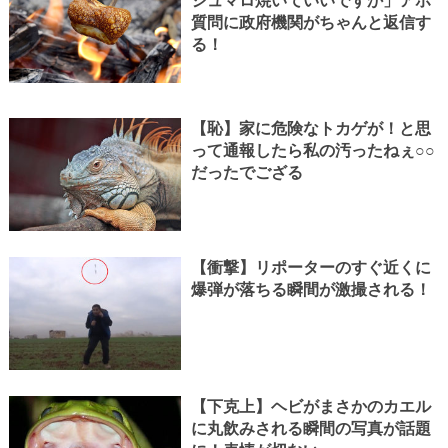
シュマロ焼いていいですか」アホ
質問に政府機関がちゃんと返信す
る！
【恥】家に危険なトカゲが！と思
って通報したら私の汚ったねぇ○○
だったでござる
【衝撃】リポーターのすぐ近くに
爆弾が落ちる瞬間が激撮される！
【下克上】ヘビがまさかのカエル
に丸飲みされる瞬間の写真が話題