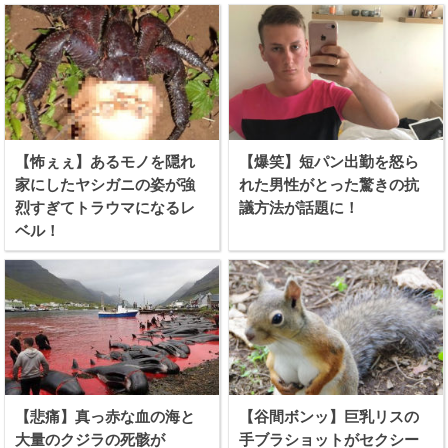
【怖ぇぇ】あるモノを隠れ
【爆笑】短パン出勤を怒ら
家にしたヤシガニの姿が強
れた男性がとった驚きの抗
烈すぎてトラウマになるレ
議方法が話題に！
ベル！
【悲痛】真っ赤な血の海と
【谷間ボンッ】巨乳リスの
大量のクジラの死骸が
手ブラショットがセクシー