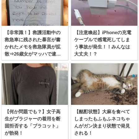
【非常識！】救護活動中の
【注意喚起】iPhoneの充電
救急車に残された暴言が書
ケーブルで感電死してしま
かれたメモを救急隊員が拡
う事故が発生！！みんなは
散⇒26歳女がマッハで逮捕
大丈夫！？
される！
【何か問題でも？】女子高
【酩酊状態】大麻を食べて
生がブラジャーの着用を断
しまったもふもふネコちゃ
固拒否する「ブラコット」
んがガン決まり状態で発見
が勃発！
される！