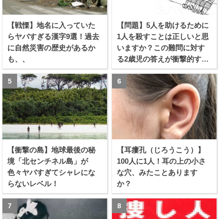
【戦慄】地名に入っていた
【問題】5人を助けるために
らヤバすぎる漢字9選！過去
1人を殺すことは正しいと思
に自然災害の歴史があるか
いますか？この難問に対す
も、、
る2歳児の答えが衝撃的すぎ
る！！
【衝撃の島】地球最後の秘
【耳瘻孔（じろうこう）】
境「北センチネル島」が
100人に1人！耳の上の小さ
色々ヤバすぎてシャレにな
な穴、みたことあります
らないレベル！
か？