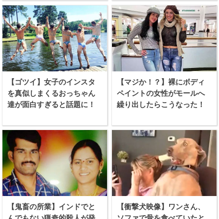
【ゴツイ】女子のインスタ
【マジか！？】裸にボディ
を真似しまくるおっちゃん
ペイントの女性がモールへ
達が面白すぎると話題に！
繰り出したらこうなった！
【鬼畜の所業】インドでと
【衝撃犬映像】ワンさん、
んでもない猟奇的殺人が発
ソファで骨を食べていたと