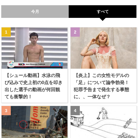
今月
すべて
【シュール動画】水泳の飛
【炎上】この女性モデルの
び込みで史上初の0点を叩き
「足」について論争勃発！
出した選手の動画が何回観
犯罪予告まで発生する事態
ても衝撃的！
に、、一体なぜ？