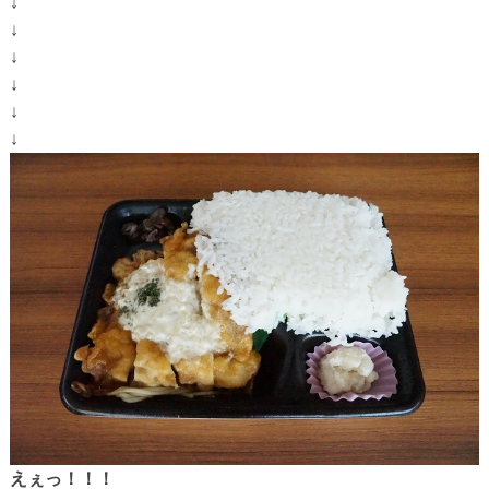
↓
↓
↓
↓
↓
↓
えぇっ！！！