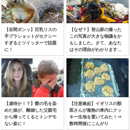
【谷間ボンッ】巨乳リスの
【なぜ？】登山家の撮った
手ブラショットがセクシー
この写真が大きな物議をか
すぎるとツイッターで話題
もしました。さて、あなた
に！
はその理由がわかります
か？
【虐待か！？】髪の毛を染
【注意喚起】イギリスの獣
めた娘が、離婚した父親宅
医さんが激熱の車内にクッ
から帰ってくるとトンデモ
キー生地を置いてみた！⇒
ない姿に！
数時間後にこんがり