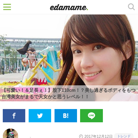
【可愛い！＆足長ぇ！】股下110cm！？美し過ぎるボディをもつ
台湾美女がまるで天女かと思うレベル！！
トレンド
2017年12月12日