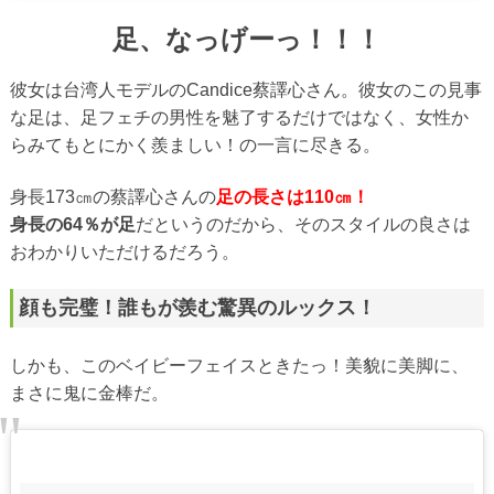
足、なっげーっ！！！
彼女は台湾人モデルのCandice蔡譯心さん。彼女のこの見事
な足は、足フェチの男性を魅了するだけではなく、女性か
らみてもとにかく羨ましい！の一言に尽きる。
身長173㎝の蔡譯心さんの
足の長さは110㎝！
身長の64％が足
だというのだから、そのスタイルの良さは
おわかりいただけるだろう。
顔も完璧！誰もが羨む驚異のルックス！
しかも、このベイビーフェイスときたっ！美貌に美脚に、
まさに鬼に金棒だ。