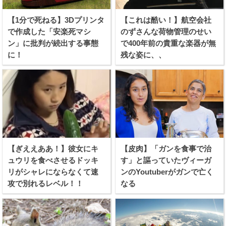
【1分で死ねる】3Dプリンタ
【これは酷い！】航空会社
で作成した「安楽死マシ
のずさんな荷物管理のせい
ン」に批判が続出する事態
で400年前の貴重な楽器が無
に！
残な姿に、、
【ぎええああ！】彼女にキ
【皮肉】「ガンを食事で治
ュウリを食べさせるドッキ
す」と謳っていたヴィーガ
リがシャレにならなくて速
ンのYoutuberがガンで亡く
攻で別れるレベル！！
なる