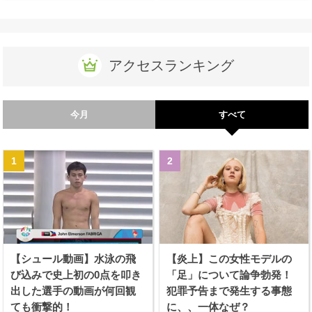
アクセスランキング
今月
すべて
【シュール動画】水泳の飛
【炎上】この女性モデルの
び込みで史上初の0点を叩き
「足」について論争勃発！
出した選手の動画が何回観
犯罪予告まで発生する事態
ても衝撃的！
に、、一体なぜ？