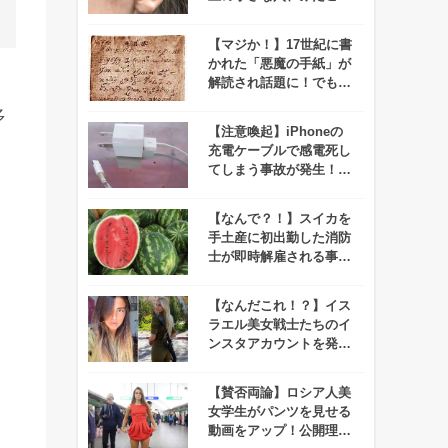
ありますか？
【マジか！】17世紀に書
かれた「悪魔の手紙」が
解読され話題に！でもそ
な
の内容が、、
多
【注意喚起】iPhoneの
充電ケーブルで感電死し
てしまう事故が発生！！
みんなは大丈夫！？
【なんで？！】スイカを
手土産に初出勤した消防
士が即時解雇される事態
に！それには意外な理由
が、、、！
【なんだこれ！？】イス
ラエル美女戦士たちのイ
ンスタアカウントを発
見！その内容が過激すぎ
る！
【賛否両論】ロシア人美
女学生がパンツを見せる
動画をアップ！公開理由