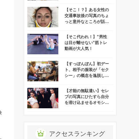
が物議をかもす！
【そこ！？】ある女性の
交通事故後の写真のちょ
っと意外なところが話題
に！
【そこ代われ！】”男性
は目が離せない”筋トレ
動画が大人気！
【すっぽんぽん】初デー
ト、相手の服装が「セク
シー」の概念を逸脱して
いると話題に！
【才能の無駄遣い】セレ
ブの写真にひたすら自分
を溶け込ませるオモシロ
野郎がインスタで話題
険
に！
アクセスランキング