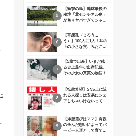
えが衝撃的すぎる！！
【衝撃の島】地球最後の
秘境「北センチネル島」
が色々ヤバすぎてシャレ
にならないレベル！
【耳瘻孔（じろうこ
う）】100人に1人！耳の
上の小さな穴、みたこと
ス
ありますか？
【5歳で出産】いまだ残
る史上最年少出産記録。
その少女の真実の物語！
【拡散希望】SNS上に流
れる人探しは安易にシェ
2
アしちゃいけないって知
ってた！？
【洋服選びはママ】両親
ー
の歪んだ想いによってバ
ービー人形として育てら