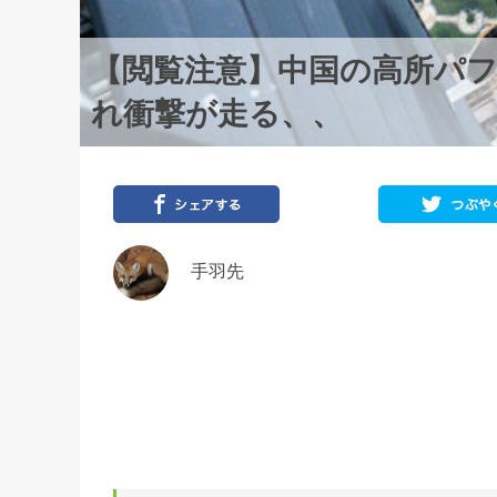
【閲覧注意】中国の高所パ
れ衝撃が走る、、
手羽先