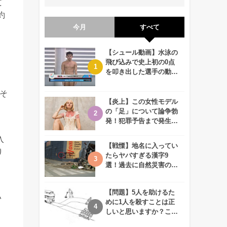
て
約
今月
すべて
【シュール動画】水泳の
飛び込みで史上初の0点
を叩き出した選手の動画
が何回観ても衝撃的！
そ
【炎上】この女性モデル
の「足」について論争勃
発！犯罪予告まで発生す
る事態に、、一体なぜ？
入
【戦慄】地名に入ってい
り
たらヤバすぎる漢字9
選！過去に自然災害の歴
史があるかも、、
【問題】5人を助けるた
い
めに1人を殺すことは正
しいと思いますか？この
難問に対する2歳児の答