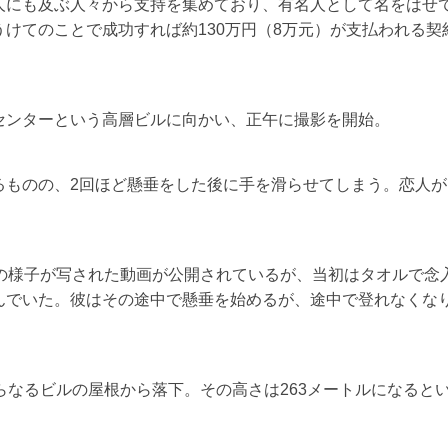
人にも及ぶ人々から支持を集めており、有名人として名をはせ
けてのことで成功すれば約130万円（8万元）が支払われる契
センターという高層ビルに向かい、正午に撮影を開始。
るものの、2回ほど懸垂をした後に手を滑らせてしまう。恋人が
の様子が写された動画が公開されているが、当初はタオルで念
んでいた。彼はその途中で懸垂を始めるが、途中で登れなくな
らなるビルの屋根から落下。その高さは263メートルになると