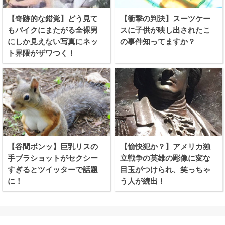
【奇跡的な錯覚】どう見て
【衝撃の判決】スーツケー
もバイクにまたがる全裸男
スに子供が映し出されたこ
にしか見えない写真にネッ
の事件知ってますか？
ト界隈がザワつく！
【谷間ボンッ】巨乳リスの
【愉快犯か？】アメリカ独
手ブラショットがセクシー
立戦争の英雄の彫像に変な
すぎるとツイッターで話題
目玉がつけられ、笑っちゃ
に！
う人が続出！