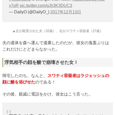
y7oR
pic.twitter.com/gJh3K3DUC3
— DailyO (@DailyO_)
2017年12月13日
▲左が殺害された夫（32歳）、右がスワティ容疑者（27歳）
夫の遺体を森へ運んで遺棄したのだが、彼女の鬼畜ぶりは
これだけにとどまらなかった。
浮気相手の顔を酸で崩壊させた女！
帰宅したのち、なんと、
スワティ容疑者はラジェッシュの
顔に酸を浴びせた
のである！
その後、親戚に電話をかけ、彼女はこう言った。