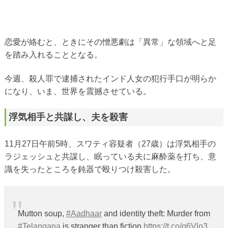
恋愛が絡むと、ときにその憎悪劇は「異常」な領域へと足
を踏み入れることとなる。
今週、殺人罪で逮捕されたインド人女の犯行手口が明らか
になり、いま、世界を震撼させている。
浮気相手と共謀し、夫を殺害
11月27日午前5時、スワティ容疑者（27歳）は浮気相手の
ラジェッシュと共謀し、眠っている夫に麻酔薬を打ち、意
識を失ったところを鈍器で殴りつけ殺害した。
Mutton soup,
#Aadhaar
and identity theft: Murder from
#Telangana
is stranger than fiction
https://t.co/q6Vlo3