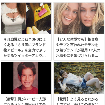
それ自慢だよね？SNSによ
【どんな体型でも】拒食症
くある「さり気にブランド
やデブと言われたモデルを
物アピール」を全力でぶっ
水着ブランドが起用！2人の
た切るツイッターアカウン
水着姿に勇気づけられる女
トが話題に！
性続出！
【衝撃】男がバービー人形
【驚愕】よく見るとわかる
になろうと１億円かけて全
んですが、実はこの少女〇