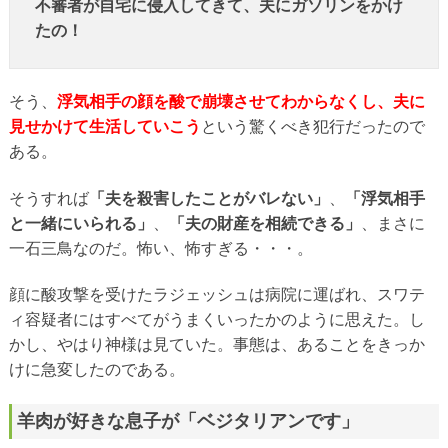
不審者が自宅に侵入してきて、夫にガソリンをかけ
たの！
そう、
浮気相手の顔を酸で崩壊させてわからなくし、夫に
見せかけて生活していこう
という驚くべき犯行だったので
ある。
そうすれば
「夫を殺害したことがバレない」
、
「浮気相手
と一緒にいられる」
、
「夫の財産を相続できる」
、まさに
一石三鳥なのだ。怖い、怖すぎる・・・。
顔に酸攻撃を受けたラジェッシュは病院に運ばれ、スワテ
ィ容疑者にはすべてがうまくいったかのように思えた。し
かし、やはり神様は見ていた。事態は、あることをきっか
けに急変したのである。
羊肉が好きな息子が「ベジタリアンです」