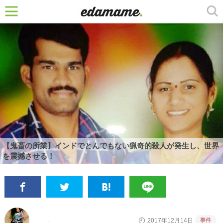
【鬼畜の所業】インドでとんでもない猟奇的殺人が発生し、世界
を震撼させる！
事件
2017年12月14日