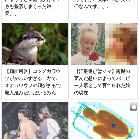
身を整形しまくった結
〇なんです、、、
果、、、
【顔面凶器】コツメカワウ
【洋服選びはママ】両親の
ソがかわいすぎる一方で、
歪んだ想いによってバービ
オオカワウソの顔がまるで
ー人形として育てられた娘
殺人鬼みたいだからみんな
の現在
見てくれ！