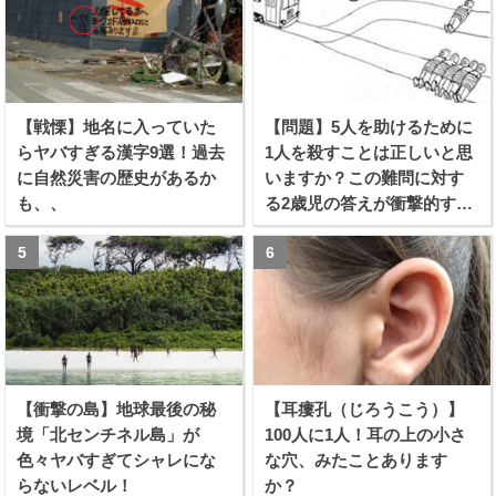
【戦慄】地名に入っていた
【問題】5人を助けるために
らヤバすぎる漢字9選！過去
1人を殺すことは正しいと思
に自然災害の歴史があるか
いますか？この難問に対す
も、、
る2歳児の答えが衝撃的すぎ
る！！
【衝撃の島】地球最後の秘
【耳瘻孔（じろうこう）】
境「北センチネル島」が
100人に1人！耳の上の小さ
色々ヤバすぎてシャレにな
な穴、みたことあります
らないレベル！
か？