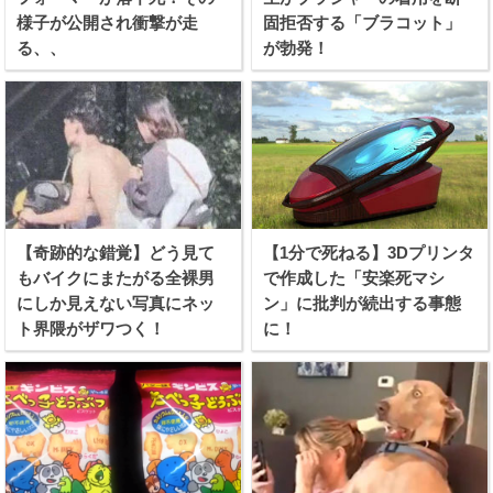
様子が公開され衝撃が走
固拒否する「ブラコット」
る、、
が勃発！
【奇跡的な錯覚】どう見て
【1分で死ねる】3Dプリンタ
もバイクにまたがる全裸男
で作成した「安楽死マシ
にしか見えない写真にネッ
ン」に批判が続出する事態
ト界隈がザワつく！
に！