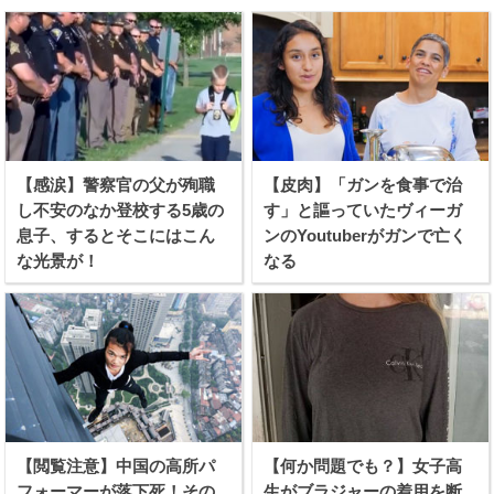
【感涙】警察官の父が殉職
【皮肉】「ガンを食事で治
し不安のなか登校する5歳の
す」と謳っていたヴィーガ
息子、するとそこにはこん
ンのYoutuberがガンで亡く
な光景が！
なる
【閲覧注意】中国の高所パ
【何か問題でも？】女子高
フォーマーが落下死！その
生がブラジャーの着用を断