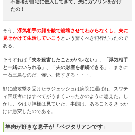
不審者が自宅に侵入してきて、夫にガソリンをかけ
たの！
そう、
浮気相手の顔を酸で崩壊させてわからなくし、夫に
見せかけて生活していこう
という驚くべき犯行だったので
ある。
そうすれば
「夫を殺害したことがバレない」
、
「浮気相手
と一緒にいられる」
、
「夫の財産を相続できる」
、まさに
一石三鳥なのだ。怖い、怖すぎる・・・。
顔に酸攻撃を受けたラジェッシュは病院に運ばれ、スワテ
ィ容疑者にはすべてがうまくいったかのように思えた。し
かし、やはり神様は見ていた。事態は、あることをきっか
けに急変したのである。
羊肉が好きな息子が「ベジタリアンです」