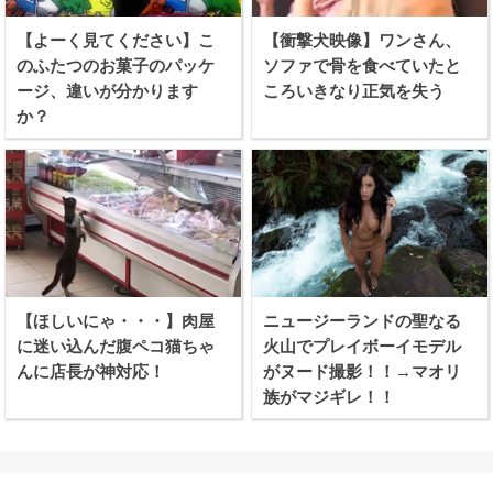
【よーく見てください】こ
【衝撃犬映像】ワンさん、
のふたつのお菓子のパッケ
ソファで骨を食べていたと
ージ、違いが分かります
ころいきなり正気を失う
か？
【ほしいにゃ・・・】肉屋
ニュージーランドの聖なる
に迷い込んだ腹ペコ猫ちゃ
火山でプレイボーイモデル
んに店長が神対応！
がヌード撮影！！→マオリ
族がマジギレ！！