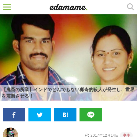
【鬼畜の所業】インドでとんでもない猟奇的殺人が発生し、世界
を震撼させる！
事件
2017年12月14日