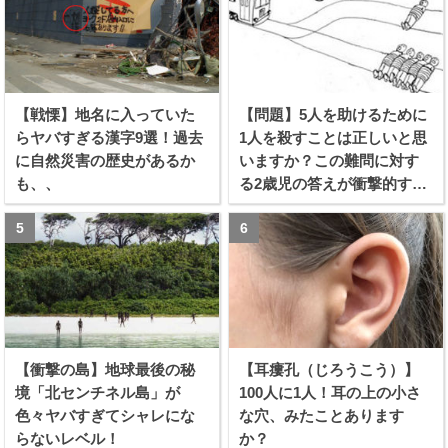
【戦慄】地名に入っていた
【問題】5人を助けるために
らヤバすぎる漢字9選！過去
1人を殺すことは正しいと思
に自然災害の歴史があるか
いますか？この難問に対す
も、、
る2歳児の答えが衝撃的すぎ
る！！
【衝撃の島】地球最後の秘
【耳瘻孔（じろうこう）】
境「北センチネル島」が
100人に1人！耳の上の小さ
色々ヤバすぎてシャレにな
な穴、みたことあります
らないレベル！
か？