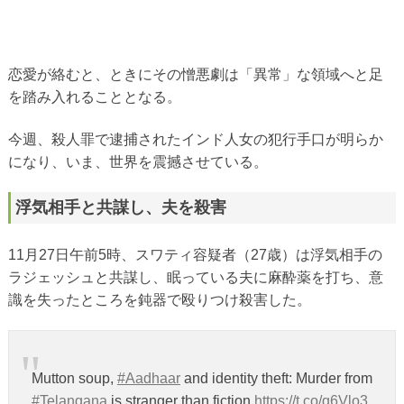
恋愛が絡むと、ときにその憎悪劇は「異常」な領域へと足
を踏み入れることとなる。
今週、殺人罪で逮捕されたインド人女の犯行手口が明らか
になり、いま、世界を震撼させている。
浮気相手と共謀し、夫を殺害
11月27日午前5時、スワティ容疑者（27歳）は浮気相手の
ラジェッシュと共謀し、眠っている夫に麻酔薬を打ち、意
識を失ったところを鈍器で殴りつけ殺害した。
Mutton soup,
#Aadhaar
and identity theft: Murder from
#Telangana
is stranger than fiction
https://t.co/q6Vlo3