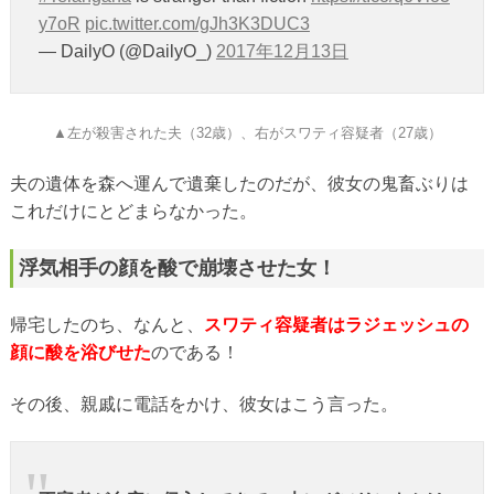
y7oR
pic.twitter.com/gJh3K3DUC3
— DailyO (@DailyO_)
2017年12月13日
▲左が殺害された夫（32歳）、右がスワティ容疑者（27歳）
夫の遺体を森へ運んで遺棄したのだが、彼女の鬼畜ぶりは
これだけにとどまらなかった。
浮気相手の顔を酸で崩壊させた女！
帰宅したのち、なんと、
スワティ容疑者はラジェッシュの
顔に酸を浴びせた
のである！
その後、親戚に電話をかけ、彼女はこう言った。