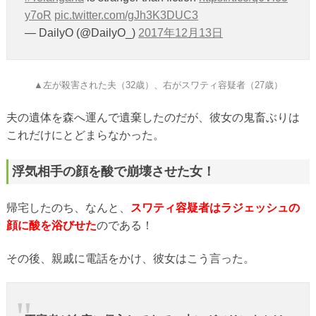
y7oR
pic.twitter.com/gJh3K3DUC3
— DailyO (@DailyO_)
2017年12月13日
▲左が殺害された夫（32歳）、右がスワティ容疑者（27歳）
夫の遺体を森へ運んで遺棄したのだが、彼女の鬼畜ぶりは
これだけにとどまらなかった。
浮気相手の顔を酸で崩壊させた女！
帰宅したのち、なんと、
スワティ容疑者はラジェッシュの
顔に酸を浴びせた
のである！
その後、親戚に電話をかけ、彼女はこう言った。