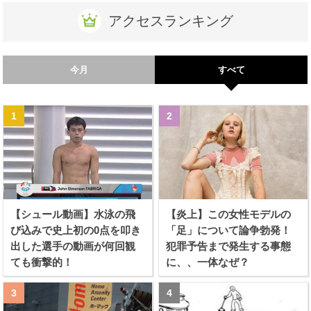
アクセスランキング
今月
すべて
【シュール動画】水泳の飛
【炎上】この女性モデルの
び込みで史上初の0点を叩き
「足」について論争勃発！
出した選手の動画が何回観
犯罪予告まで発生する事態
ても衝撃的！
に、、一体なぜ？