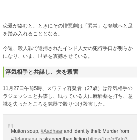
恋愛が絡むと、ときにその憎悪劇は「異常」な領域へと足
を踏み入れることとなる。
今週、殺人罪で逮捕されたインド人女の犯行手口が明らか
になり、いま、世界を震撼させている。
浮気相手と共謀し、夫を殺害
11月27日午前5時、スワティ容疑者（27歳）は浮気相手の
ラジェッシュと共謀し、眠っている夫に麻酔薬を打ち、意
識を失ったところを鈍器で殴りつけ殺害した。
Mutton soup,
#Aadhaar
and identity theft: Murder from
#Telangana
is stranger than fiction
https://t.co/q6Vlo3