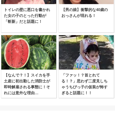
トイレの壁に悪口を書かれ
【男の娘】衝撃的な40歳の
た女の子のとった行動が
おっさんが現れる！
「斬新」だと話題に！
【なんで？！】スイカを手
「ファッ！？首とれて
土産に初出勤した消防士が
る！？」思わず二度見しち
即時解雇される事態に！そ
ゃうちびっ子の仮装が怖す
れには意外な理由
ぎると話題に！！
が、、、！