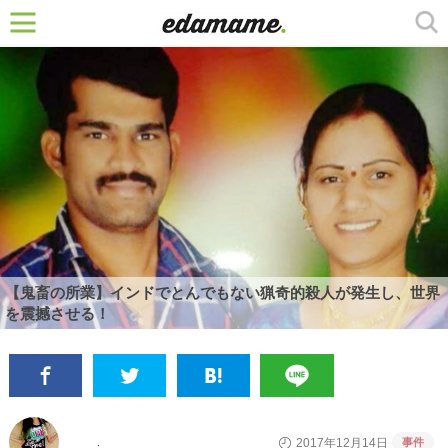
【鬼畜の所業】インドでとんでもない猟奇的殺人が発生し、世界
を震撼させる！
事件
2017年12月14日