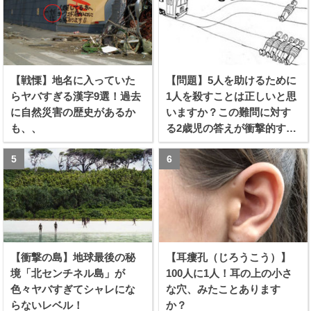
【戦慄】地名に入っていた
【問題】5人を助けるために
らヤバすぎる漢字9選！過去
1人を殺すことは正しいと思
に自然災害の歴史があるか
いますか？この難問に対す
も、、
る2歳児の答えが衝撃的すぎ
る！！
【衝撃の島】地球最後の秘
【耳瘻孔（じろうこう）】
境「北センチネル島」が
100人に1人！耳の上の小さ
色々ヤバすぎてシャレにな
な穴、みたことあります
らないレベル！
か？