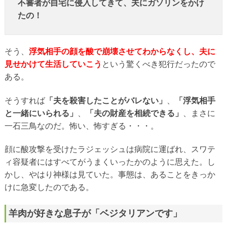
不審者が自宅に侵入してきて、夫にガソリンをかけ
たの！
そう、
浮気相手の顔を酸で崩壊させてわからなくし、夫に
見せかけて生活していこう
という驚くべき犯行だったので
ある。
そうすれば
「夫を殺害したことがバレない」
、
「浮気相手
と一緒にいられる」
、
「夫の財産を相続できる」
、まさに
一石三鳥なのだ。怖い、怖すぎる・・・。
顔に酸攻撃を受けたラジェッシュは病院に運ばれ、スワテ
ィ容疑者にはすべてがうまくいったかのように思えた。し
かし、やはり神様は見ていた。事態は、あることをきっか
けに急変したのである。
羊肉が好きな息子が「ベジタリアンです」