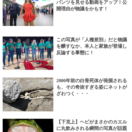
パンツを見せる動画をアップ！公
開理由が物議をかもす！
この写真が「人種差別」だと物議
を醸すなか、本人と家族が登場し
反論する事態に！
2000年前の白骨死体が発掘される
も、その奇抜すぎる姿にネットが
ざわつく・・・
【下克上】ヘビがまさかのカエル
に丸飲みされる瞬間の写真が話題