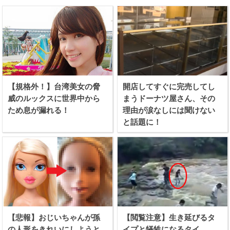
【規格外！】台湾美女の脅
開店してすぐに完売してし
威のルックスに世界中から
まうドーナツ屋さん、その
ため息が漏れる！
理由が涙なしには聞けない
と話題に！
【悲報】おじいちゃんが孫
【閲覧注意】生き延びるタ
の人形をきれいにしようと
イプと犠牲になるタイ