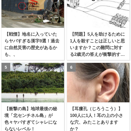
【戦慄】地名に入っていた
【問題】5人を助けるために
らヤバすぎる漢字9選！過去
1人を殺すことは正しいと思
に自然災害の歴史があるか
いますか？この難問に対す
も、、
る2歳児の答えが衝撃的すぎ
る！！
【衝撃の島】地球最後の秘
【耳瘻孔（じろうこう）】
境「北センチネル島」が
100人に1人！耳の上の小さ
色々ヤバすぎてシャレにな
な穴、みたことあります
らないレベル！
か？