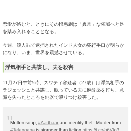
恋愛が絡むと、ときにその憎悪劇は「異常」な領域へと足
を踏み入れることとなる。
今週、殺人罪で逮捕されたインド人女の犯行手口が明らか
になり、いま、世界を震撼させている。
浮気相手と共謀し、夫を殺害
11月27日午前5時、スワティ容疑者（27歳）は浮気相手の
ラジェッシュと共謀し、眠っている夫に麻酔薬を打ち、意
識を失ったところを鈍器で殴りつけ殺害した。
Mutton soup,
#Aadhaar
and identity theft: Murder from
#Telangana
is stranger than fiction
https://t.co/q6Vlo3