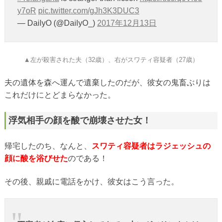
y7oR
pic.twitter.com/gJh3K3DUC3
— DailyO (@DailyO_)
2017年12月13日
▲左が殺害された夫（32歳）、右がスワティ容疑者（27歳）
夫の遺体を森へ運んで遺棄したのだが、彼女の鬼畜ぶりは
これだけにとどまらなかった。
浮気相手の顔を酸で崩壊させた女！
帰宅したのち、なんと、
スワティ容疑者はラジェッシュの
顔に酸を浴びせた
のである！
その後、親戚に電話をかけ、彼女はこう言った。