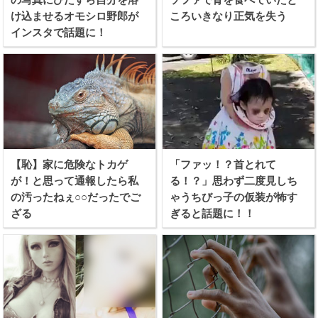
け込ませるオモシロ野郎が
ころいきなり正気を失う
インスタで話題に！
【恥】家に危険なトカゲ
「ファッ！？首とれて
が！と思って通報したら私
る！？」思わず二度見しち
の汚ったねぇ○○だったでご
ゃうちびっ子の仮装が怖す
ざる
ぎると話題に！！