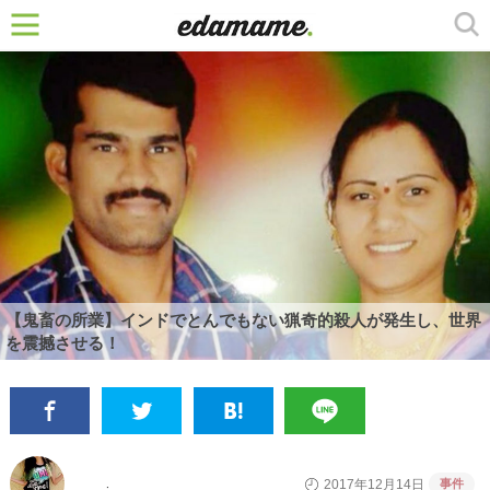
【鬼畜の所業】インドでとんでもない猟奇的殺人が発生し、世界
を震撼させる！
事件
2017年12月14日