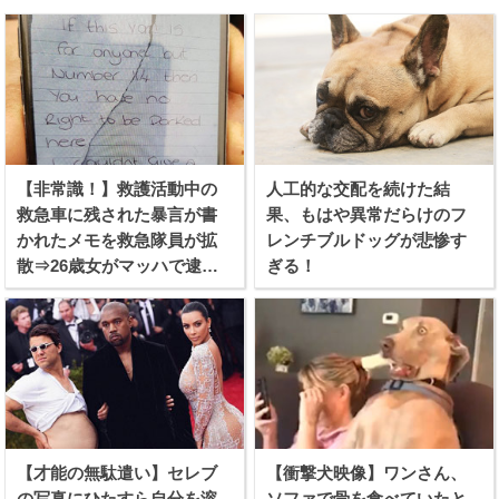
【非常識！】救護活動中の
人工的な交配を続けた結
救急車に残された暴言が書
果、もはや異常だらけのフ
かれたメモを救急隊員が拡
レンチブルドッグが悲惨す
散⇒26歳女がマッハで逮捕
ぎる！
される！
【才能の無駄遣い】セレブ
【衝撃犬映像】ワンさん、
の写真にひたすら自分を溶
ソファで骨を食べていたと