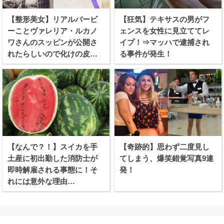
【整形美女】リアルバービ
【狂気】テキサスの男がフ
ーことヴァレリア・ルカノ
ェンスを女性に見立ててレ
ワさんのスッピンが公開さ
イプ！⇒マッハで逮捕され
れたらしいので化けの皮を
る事件が発生！
剥ぐつもりで見てみたぞ！
【なんで？！】スイカを手
【奇跡的】思わず二度見し
土産に初出勤した消防士が
てしまう、爆笑錯覚写真9連
即時解雇される事態に！そ
発！
れには意外な理由
が、、、！