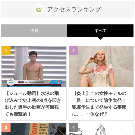
アクセスランキング
今月
すべて
【シュール動画】水泳の飛
【炎上】この女性モデルの
び込みで史上初の0点を叩き
「足」について論争勃発！
出した選手の動画が何回観
犯罪予告まで発生する事態
ても衝撃的！
に、、一体なぜ？