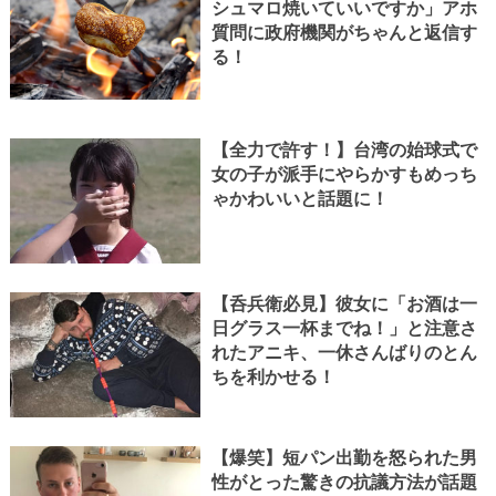
シュマロ焼いていいですか」アホ
質問に政府機関がちゃんと返信す
る！
【全力で許す！】台湾の始球式で
女の子が派手にやらかすもめっち
ゃかわいいと話題に！
【呑兵衛必見】彼女に「お酒は一
日グラス一杯までね！」と注意さ
れたアニキ、一休さんばりのとん
ちを利かせる！
【爆笑】短パン出勤を怒られた男
性がとった驚きの抗議方法が話題