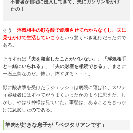
不審者が自宅に侵入してきて、夫にガソリンをかけ
たの！
そう、
浮気相手の顔を酸で崩壊させてわからなくし、夫に
見せかけて生活していこう
という驚くべき犯行だったので
ある。
そうすれば
「夫を殺害したことがバレない」
、
「浮気相手
と一緒にいられる」
、
「夫の財産を相続できる」
、まさに
一石三鳥なのだ。怖い、怖すぎる・・・。
顔に酸攻撃を受けたラジェッシュは病院に運ばれ、スワテ
ィ容疑者にはすべてがうまくいったかのように思えた。し
かし、やはり神様は見ていた。事態は、あることをきっか
けに急変したのである。
羊肉が好きな息子が「ベジタリアンです」