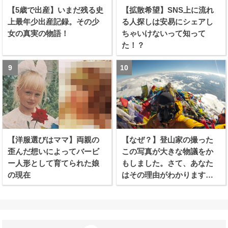
【5歳で出産】いまだ残る史
【拡散希望】SNS上に流れ
上最年少出産記録。その少
る人探しは安易にシェアし
女の真実の物語！
ちゃいけないって知って
た！？
【洋服選びはママ】両親の
【なぜ？】登山家の撮った
歪んだ想いによってバービ
この写真が大きな物議をか
ー人形として育てられた娘
もしました。さて、あなた
の現在
はその理由がわかります
か？