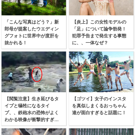
「こんな写真はどう？」新
【炎上】この女性モデルの
郎母が提案したウエディン
「足」について論争勃発！
グフォトに世界中が度肝を
犯罪予告まで発生する事態
抜かれる！
に、、一体なぜ？
【閲覧注意】生き延びるタ
【ゴツイ】女子のインスタ
イプと犠牲になるタイ
を真似しまくるおっちゃん
プ、、鉄砲水の恐怖がよく
達が面白すぎると話題に！
わかる映像が衝撃的すぎ
る！