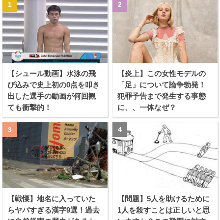
【シュール動画】水泳の飛
【炎上】この女性モデルの
び込みで史上初の0点を叩き
「足」について論争勃発！
出した選手の動画が何回観
犯罪予告まで発生する事態
ても衝撃的！
に、、一体なぜ？
【戦慄】地名に入っていた
【問題】5人を助けるために
らヤバすぎる漢字9選！過去
1人を殺すことは正しいと思