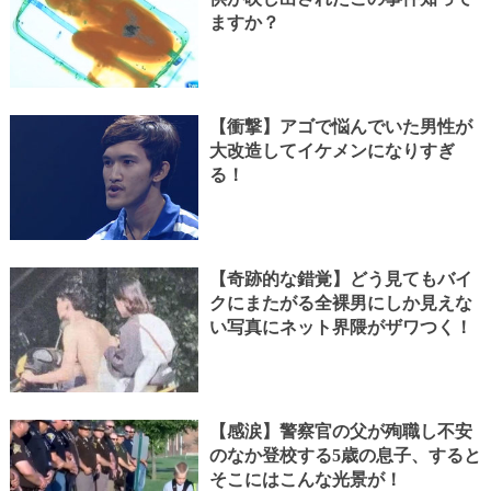
ますか？
【衝撃】アゴで悩んでいた男性が
大改造してイケメンになりすぎ
る！
【奇跡的な錯覚】どう見てもバイ
クにまたがる全裸男にしか見えな
い写真にネット界隈がザワつく！
【感涙】警察官の父が殉職し不安
のなか登校する5歳の息子、すると
そこにはこんな光景が！