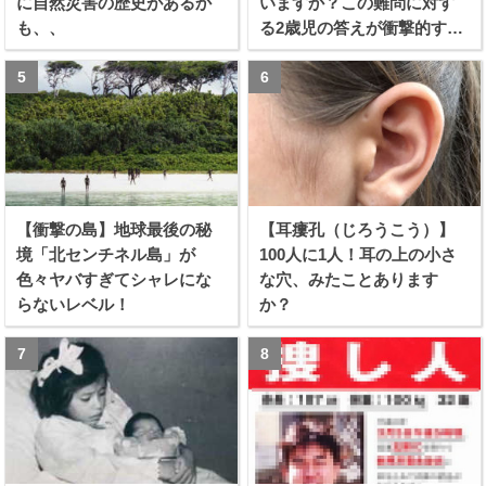
に自然災害の歴史があるか
いますか？この難問に対す
も、、
る2歳児の答えが衝撃的すぎ
る！！
【衝撃の島】地球最後の秘
【耳瘻孔（じろうこう）】
境「北センチネル島」が
100人に1人！耳の上の小さ
色々ヤバすぎてシャレにな
な穴、みたことあります
らないレベル！
か？