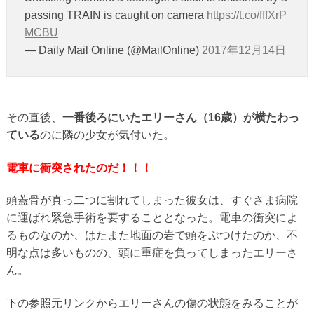
passing TRAIN is caught on camera
https://t.co/fffXrP
MCBU
— Daily Mail Online (@MailOnline)
2017年12月14日
その直後、
一番後ろにいたエリーさん（16歳）が横たわっ
ている
のに隣の少女が気付いた。
電車に衝突されたのだ！！！
頭蓋骨が真っ二つに割れてしまった彼女は、すぐさま病院
に運ばれ緊急手術を要することとなった。電車の衝突によ
るものなのか、はたまた地面の岩で頭をぶつけたのか、不
明な点は多いものの、頭に重症を負ってしまったエリーさ
ん。
下の参照元リンクからエリーさんの傷の状態をみることが