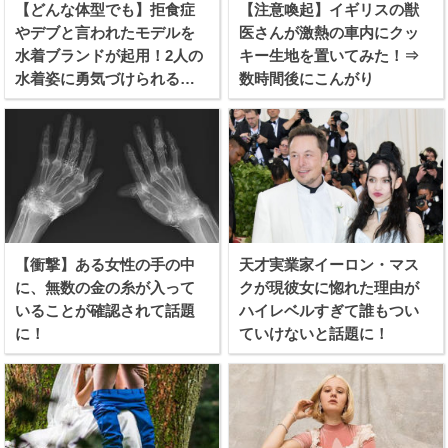
【どんな体型でも】拒食症
【注意喚起】イギリスの獣
やデブと言われたモデルを
医さんが激熱の車内にクッ
水着ブランドが起用！2人の
キー生地を置いてみた！⇒
水着姿に勇気づけられる女
数時間後にこんがり
性続出！
【衝撃】ある女性の手の中
天才実業家イーロン・マス
に、無数の金の糸が入って
クが現彼女に惚れた理由が
いることが確認されて話題
ハイレベルすぎて誰もつい
に！
ていけないと話題に！