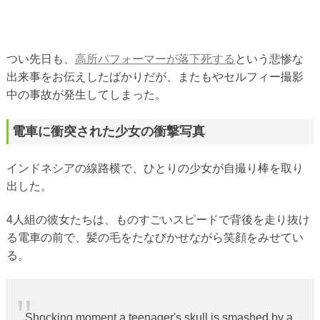
つい先日も、
高所パフォーマーが落下死する
という悲惨な
出来事をお伝えしたばかりだが、またもやセルフィー撮影
中の事故が発生してしまった。
電車に衝突された少女の衝撃写真
インドネシアの線路横で、ひとりの少女が自撮り棒を取り
出した。
4人組の彼女たちは、ものすごいスピードで背後を走り抜け
る電車の前で、髪の毛をたなびかせながら笑顔をみせてい
る。
Shocking moment a teenager's skull is smashed by a