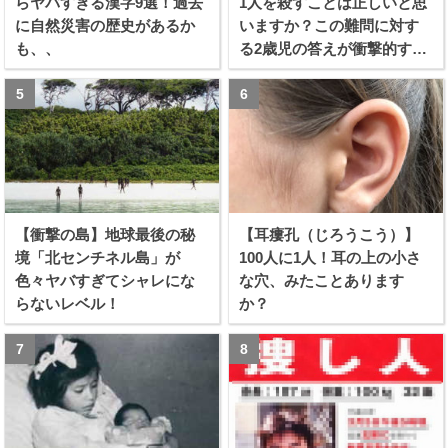
らヤバすぎる漢字9選！過去
1人を殺すことは正しいと思
に自然災害の歴史があるか
いますか？この難問に対す
も、、
る2歳児の答えが衝撃的すぎ
る！！
【衝撃の島】地球最後の秘
【耳瘻孔（じろうこう）】
境「北センチネル島」が
100人に1人！耳の上の小さ
色々ヤバすぎてシャレにな
な穴、みたことあります
らないレベル！
か？