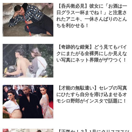
【呑兵衛必見】彼女に「お酒は一
日グラス一杯までね！」と注意さ
れたアニキ、一休さんばりのとん
ちを利かせる！
【奇跡的な錯覚】どう見てもバイ
クにまたがる全裸男にしか見えな
い写真にネット界隈がザワつく！
【才能の無駄遣い】セレブの写真
にひたすら自分を溶け込ませるオ
モシロ野郎がインスタで話題に！
【正気か！？】1月にクリスマスツ