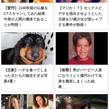
【驚愕】1100年前の仏像を
【マジか！？】セックスビ
CTスキャンしてみた結果、
デオを流出させようとした
中身が人間の遺体であるこ
元彼を17歳少女が逆レイプ
とが判明！
する事件が勃発！
【悲劇】ハチを食べてしま
【衝撃】男がバービー人形
った犬たちの無念すぎる写
になろうと１億円かけて全
真4選！
身を整形しまくった結
果、、、