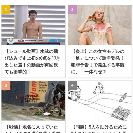
【シュール動画】水泳の飛
【炎上】この女性モデルの
び込みで史上初の0点を叩き
「足」について論争勃発！
出した選手の動画が何回観
犯罪予告まで発生する事態
ても衝撃的！
に、、一体なぜ？
【戦慄】地名に入っていた
【問題】5人を助けるために