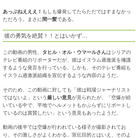
あっぶねえええ！
もしも爆発してたらただではすまなかっ
ただろう。まさに
間一髪
である。
彼の勇気を絶賛！！とはいかず…
この動画の男性、
タヒル・オル・ウマールさん
はシリアの
テレビ番組のリポーターだが、彼はイスラム過激派を擁護
するような発言を行っている。しかも、そのテレビ番組も
イスラム過激派組織を宣伝するような内容のようだ。
そのため、この動画に対しても「彼は戦場ジャーナリスト
ではないよ」という
厳しい意見
が見られたが、「空爆が続
いている中で、平地でヘルメットもかぶらずにリポートし
ているのは賞賛したい」という意見もあったようだ。
動画の後半では空爆が行われている様子が撮影されてお
り、その激しさがよくわかる。宣伝目的とはいえ、そのよ