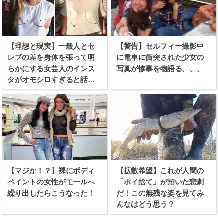
【理想と現実】一般人とセ
【警告】セルフィー撮影中
レブの差を身体を張って明
に電車に衝突された少女の
らかにする女芸人のインス
写真が惨事を物語る、、、
タがオモシロすぎると話題
に！
【マジか！？】裸にボディ
【拡散希望】これが人間の
ペイントの女性がモールへ
「ポイ捨て」が招いた悲劇
繰り出したらこうなった！
だ！この無残な姿を見てみ
んなはどう思う？