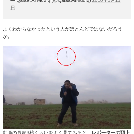
— Qalaat Al Mudiq (@QalaatAlMudiq)
2018年1月11
日
よくわからなかったという人がほとんどではないだろう
か。
動画の冒頭3秒くらいをよく見てみると、
レポーターの頭上