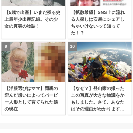
【5歳で出産】いまだ残る史
【拡散希望】SNS上に流れ
上最年少出産記録。その少
る人探しは安易にシェアし
女の真実の物語！
ちゃいけないって知って
た！？
【洋服選びはママ】両親の
【なぜ？】登山家の撮った
歪んだ想いによってバービ
この写真が大きな物議をか
ー人形として育てられた娘
もしました。さて、あなた
の現在
はその理由がわかります
か？