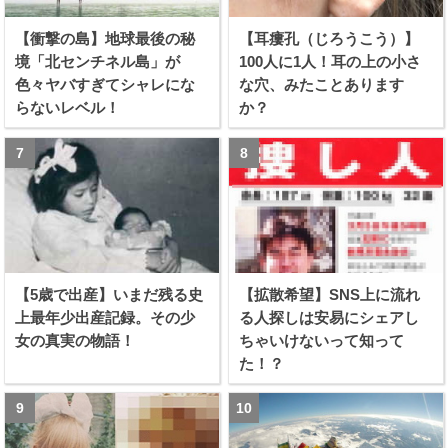
【衝撃の島】地球最後の秘
【耳瘻孔（じろうこう）】
境「北センチネル島」が
100人に1人！耳の上の小さ
色々ヤバすぎてシャレにな
な穴、みたことあります
らないレベル！
か？
【5歳で出産】いまだ残る史
【拡散希望】SNS上に流れ
上最年少出産記録。その少
る人探しは安易にシェアし
女の真実の物語！
ちゃいけないって知って
た！？