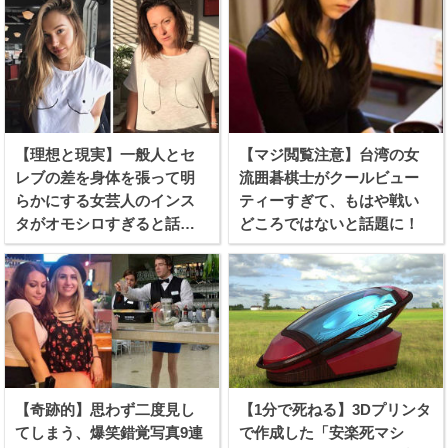
【理想と現実】一般人とセ
【マジ閲覧注意】台湾の女
レブの差を身体を張って明
流囲碁棋士がクールビュー
らかにする女芸人のインス
ティーすぎて、もはや戦い
タがオモシロすぎると話題
どころではないと話題に！
に！
【奇跡的】思わず二度見し
【1分で死ねる】3Dプリンタ
てしまう、爆笑錯覚写真9連
で作成した「安楽死マシ