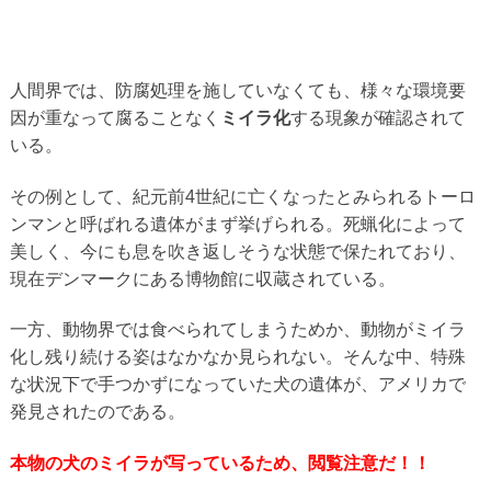
人間界では、防腐処理を施していなくても、様々な環境要
因が重なって腐ることなく
ミイラ化
する現象が確認されて
いる。
その例として、紀元前4世紀に亡くなったとみられるトーロ
ンマンと呼ばれる遺体がまず挙げられる。死蝋化によって
美しく、今にも息を吹き返しそうな状態で保たれており、
現在デンマークにある博物館に収蔵されている。
一方、動物界では食べられてしまうためか、動物がミイラ
化し残り続ける姿はなかなか見られない。そんな中、特殊
な状況下で手つかずになっていた犬の遺体が、アメリカで
発見されたのである。
本物の犬のミイラが写っているため、閲覧注意だ！！