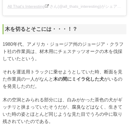
All That's Interesting
さん(@all_thats_interesting)がシェアした投稿 –
木を切るとそこには・・・！？
1980年代、アメリカ・ジョージア州のジョージア・クラフ
ト社の作業員は、材木用にチェスナッツオークの木を伐採
していたという。
それを運送用トラックに乗せようとしていた時、断面を見
た作業員の一人がなんと
木の間にミイラ化した犬
がいるの
を発見したのだ。
木の空洞とみられる部分には、白みがかった茶色の犬がギ
ッチリと挟まっていたそうだが、腐臭などはなく、生きて
いた時の姿とほとんど同じような見た目でうろの中に取り
残されていたのである。