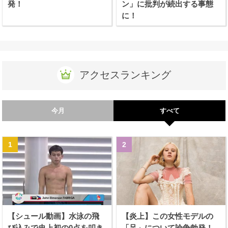
発！
ン」に批判が続出する事態
に！
アクセスランキング
今月
すべて
【シュール動画】水泳の飛
【炎上】この女性モデルの
び込みで史上初の0点を叩き
「足」について論争勃発！