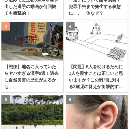
出した選手の動画が何回観
犯罪予告まで発生する事態
ても衝撃的！
に、、一体なぜ？
【戦慄】地名に入っていた
【問題】5人を助けるために
らヤバすぎる漢字9選！過去
1人を殺すことは正しいと思
に自然災害の歴史があるか
いますか？この難問に対す
も、、
る2歳児の答えが衝撃的すぎ
る！！