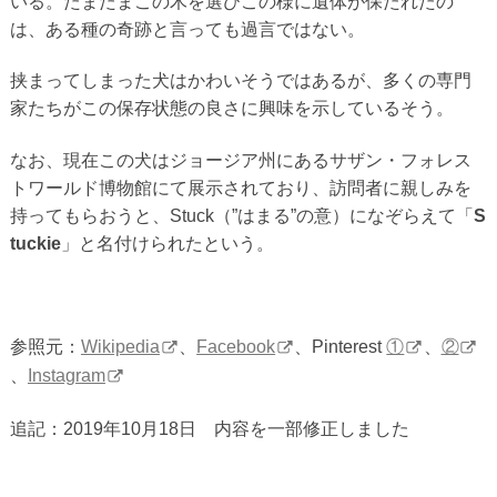
いる。たまたまこの木を選びこの様に遺体が保たれたの
は、ある種の奇跡と言っても過言ではない。
挟まってしまった犬はかわいそうではあるが、多くの専門
家たちがこの保存状態の良さに興味を示しているそう。
なお、現在この犬はジョージア州にあるサザン・フォレス
トワールド博物館にて展示されており、訪問者に親しみを
持ってもらおうと、Stuck（”はまる”の意）になぞらえて「
S
tuckie
」と名付けられたという。
参照元：
Wikipedia
、
Facebook
、Pinterest
①
、
②
、
Instagram
追記：2019年10月18日 内容を一部修正しました