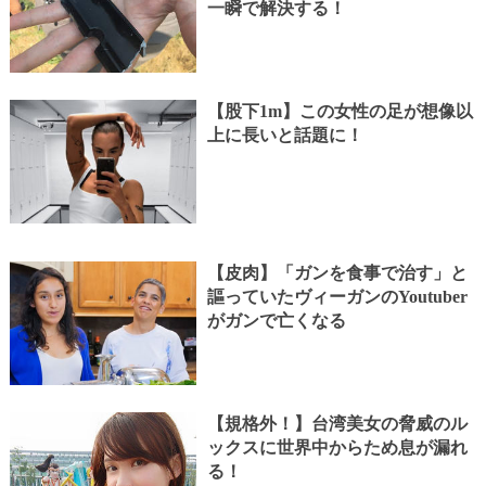
一瞬で解決する！
【股下1m】この女性の足が想像以
上に長いと話題に！
【皮肉】「ガンを食事で治す」と
謳っていたヴィーガンのYoutuber
がガンで亡くなる
【規格外！】台湾美女の脅威のル
ックスに世界中からため息が漏れ
る！