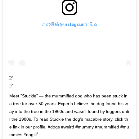
この投稿をInstagramで見る
Meet "Stuckie" — the mummified dog who has been stuck in
a tree for over 50 years. Experts believe the dog found his w
ay into the tree in the 1960s and wasn't found by loggers unti
l the 1980s. To read Stuckie the dog's macabre story, click th
e link in our profile. #dogs #weird #mummy #mummified #mu
mmies #dog