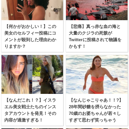
【何かがおかしい！】この
【悲痛】真っ赤な血の海と
美女のセルフィー投稿にコ
大量のクジラの死骸が
メントが殺到した理由わか
Twitterに投稿されて物議を
りますか？
かもす！
【なんだこれ！？】イスラ
【なんじゃこりゃあ！！?】
エル美女戦士たちのインス
28年間砂糖を摂らなかった
タアカウントを発見！その
70歳のお婆ちゃんが若々し
内容が過激すぎる！
すぎて思わず笑っちゃう