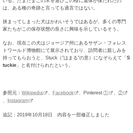
いる。たまたまこの木を選びこの様に遺体が保たれたの
は、ある種の奇跡と言っても過言ではない。
挟まってしまった犬はかわいそうではあるが、多くの専門
家たちがこの保存状態の良さに興味を示しているそう。
なお、現在この犬はジョージア州にあるサザン・フォレス
トワールド博物館にて展示されており、訪問者に親しみを
持ってもらおうと、Stuck（”はまる”の意）になぞらえて「
S
tuckie
」と名付けられたという。
参照元：
Wikipedia
、
Facebook
、Pinterest
①
、
②
、
Instagram
追記：2019年10月18日 内容を一部修正しました