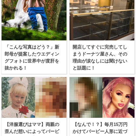
「こんな写真はどう？」新
開店してすぐに完売してし
郎母が提案したウエディン
まうドーナツ屋さん、その
グフォトに世界中が度肝を
理由が涙なしには聞けない
抜かれる！
と話題に！
【洋服選びはママ】両親の
【なんで！？】毎月15万円
歪んだ想いによってバービ
かけてバービー人形に近づ