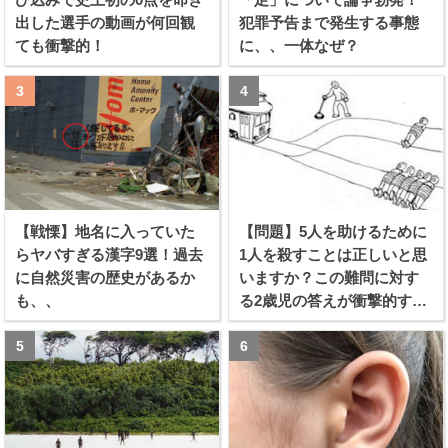
出した選手の動画が何回観
犯罪予告まで発生する事態
ても衝撃的！
に、、一体なぜ？
【戦慄】地名に入っていた
【問題】5人を助けるために
らヤバすぎる漢字9選！過去
1人を殺すことは正しいと思
に自然災害の歴史があるか
いますか？この難問に対す
も、、
る2歳児の答えが衝撃的すぎ
る！！