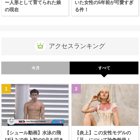
ー人形として育てられた娘
いた女性の5年前が可愛すぎ
の現在
る件！
アクセスランキング
今月
すべて
【シュール動画】水泳の飛
【炎上】この女性モデルの
び込みで史上初の0点を叩き
「足」について論争勃発！