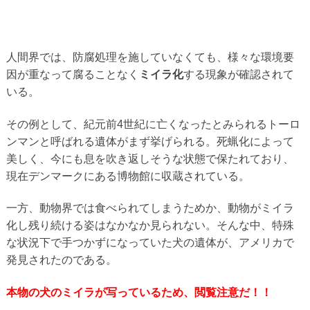
人間界では、防腐処理を施していなくても、様々な環境要
因が重なって腐ることなく
ミイラ化
する現象が確認されて
いる。
その例として、紀元前4世紀に亡くなったとみられるトーロ
ンマンと呼ばれる遺体がまず挙げられる。死蝋化によって
美しく、今にも息を吹き返しそうな状態で保たれており、
現在デンマークにある博物館に収蔵されている。
一方、動物界では食べられてしまうためか、動物がミイラ
化し残り続ける姿はなかなか見られない。そんな中、特殊
な状況下で手つかずになっていた犬の遺体が、アメリカで
発見されたのである。
本物の犬のミイラが写っているため、閲覧注意だ！！