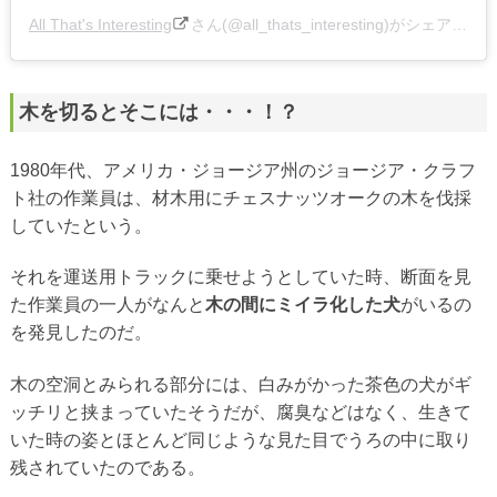
All That's Interesting
さん(@all_thats_interesting)がシェアした投稿 –
木を切るとそこには・・・！？
1980年代、アメリカ・ジョージア州のジョージア・クラフ
ト社の作業員は、材木用にチェスナッツオークの木を伐採
していたという。
それを運送用トラックに乗せようとしていた時、断面を見
た作業員の一人がなんと
木の間にミイラ化した犬
がいるの
を発見したのだ。
木の空洞とみられる部分には、白みがかった茶色の犬がギ
ッチリと挟まっていたそうだが、腐臭などはなく、生きて
いた時の姿とほとんど同じような見た目でうろの中に取り
残されていたのである。