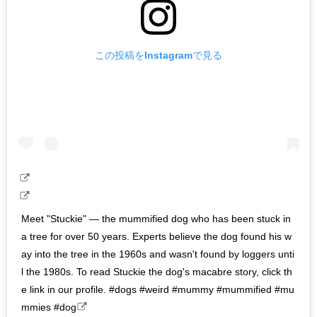
この投稿をInstagramで見る
Meet "Stuckie" — the mummified dog who has been stuck in
a tree for over 50 years. Experts believe the dog found his w
ay into the tree in the 1960s and wasn't found by loggers unti
l the 1980s. To read Stuckie the dog's macabre story, click th
e link in our profile. #dogs #weird #mummy #mummified #mu
mmies #dog