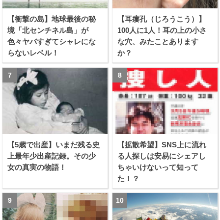
【衝撃の島】地球最後の秘
【耳瘻孔（じろうこう）】
境「北センチネル島」が
100人に1人！耳の上の小さ
色々ヤバすぎてシャレにな
な穴、みたことあります
らないレベル！
か？
【5歳で出産】いまだ残る史
【拡散希望】SNS上に流れ
上最年少出産記録。その少
る人探しは安易にシェアし
女の真実の物語！
ちゃいけないって知って
た！？