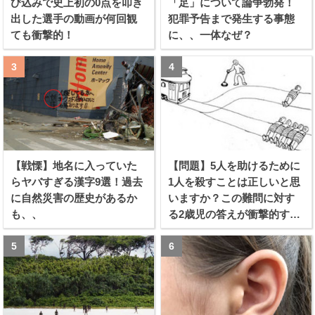
び込みで史上初の0点を叩き
「足」について論争勃発！
出した選手の動画が何回観
犯罪予告まで発生する事態
ても衝撃的！
に、、一体なぜ？
【戦慄】地名に入っていた
【問題】5人を助けるために
らヤバすぎる漢字9選！過去
1人を殺すことは正しいと思
に自然災害の歴史があるか
いますか？この難問に対す
も、、
る2歳児の答えが衝撃的すぎ
る！！