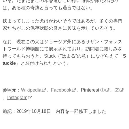
いる。たまたまこの木を選びこの様に遺体が保たれたの
は、ある種の奇跡と言っても過言ではない。
挟まってしまった犬はかわいそうではあるが、多くの専門
家たちがこの保存状態の良さに興味を示しているそう。
なお、現在この犬はジョージア州にあるサザン・フォレス
トワールド博物館にて展示されており、訪問者に親しみを
持ってもらおうと、Stuck（”はまる”の意）になぞらえて「
S
tuckie
」と名付けられたという。
参照元：
Wikipedia
、
Facebook
、Pinterest
①
、
②
、
Instagram
追記：2019年10月18日 内容を一部修正しました