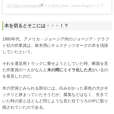
All That's Interesting
さん(@all_thats_interesting)がシェアした投稿 –
木を切るとそこには・・・！？
1980年代、アメリカ・ジョージア州のジョージア・クラフ
ト社の作業員は、材木用にチェスナッツオークの木を伐採
していたという。
それを運送用トラックに乗せようとしていた時、断面を見
た作業員の一人がなんと
木の間にミイラ化した犬
がいるの
を発見したのだ。
木の空洞とみられる部分には、白みがかった茶色の犬がギ
ッチリと挟まっていたそうだが、腐臭などはなく、生きて
いた時の姿とほとんど同じような見た目でうろの中に取り
残されていたのである。