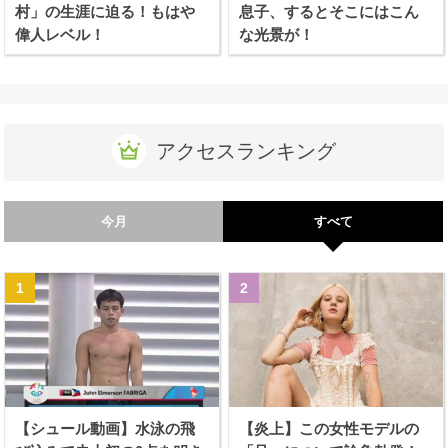
村」の生涯に迫る！もはや
息子、するとそこにはこん
偉人レベル！
な光景が！
アクセスランキング
今月
すべて
【シュール動画】水泳の飛
【炎上】この女性モデルの