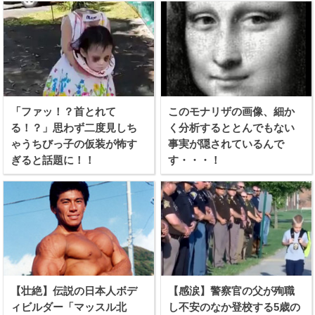
「ファッ！？首とれて
このモナリザの画像、細か
る！？」思わず二度見しち
く分析するととんでもない
ゃうちびっ子の仮装が怖す
事実が隠されているんで
ぎると話題に！！
す・・・！
【壮絶】伝説の日本人ボデ
【感涙】警察官の父が殉職
ィビルダー「マッスル北
し不安のなか登校する5歳の