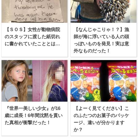
【ＳＯＳ】女性が動物病院
【なんじゃこりゃ！？】漁
のスタッフに渡した紙切れ
師が海に浮いている人の頭
に書かれていたこととは…
っぽいものを発見！実は意
外なものだった！
『世界一美しい少女』が16
【よーく見てください】こ
歳に成長！6年間沈黙を貫い
のふたつのお菓子のパッケ
た真相が衝撃だった！
ージ、違いが分かります
か？