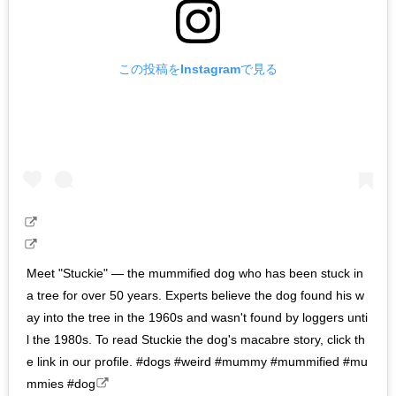
この投稿をInstagramで見る
Meet "Stuckie" — the mummified dog who has been stuck in
a tree for over 50 years. Experts believe the dog found his w
ay into the tree in the 1960s and wasn't found by loggers unti
l the 1980s. To read Stuckie the dog's macabre story, click th
e link in our profile. #dogs #weird #mummy #mummified #mu
mmies #dog