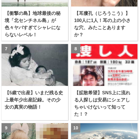
【衝撃の島】地球最後の秘
【耳瘻孔（じろうこう）】
境「北センチネル島」が
100人に1人！耳の上の小さ
色々ヤバすぎてシャレにな
な穴、みたことあります
らないレベル！
か？
【5歳で出産】いまだ残る史
【拡散希望】SNS上に流れ
上最年少出産記録。その少
る人探しは安易にシェアし
女の真実の物語！
ちゃいけないって知って
た！？