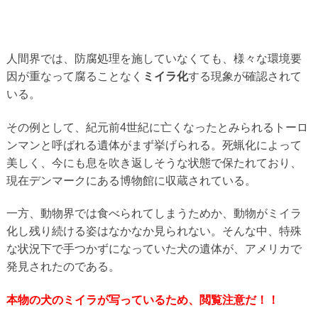
人間界では、防腐処理を施していなくても、様々な環境要
因が重なって腐ることなく
ミイラ化
する現象が確認されて
いる。
その例として、紀元前4世紀に亡くなったとみられるトーロ
ンマンと呼ばれる遺体がまず挙げられる。死蝋化によって
美しく、今にも息を吹き返しそうな状態で保たれており、
現在デンマークにある博物館に収蔵されている。
一方、動物界では食べられてしまうためか、動物がミイラ
化し残り続ける姿はなかなか見られない。そんな中、特殊
な状況下で手つかずになっていた犬の遺体が、アメリカで
発見されたのである。
本物の犬のミイラが写っているため、閲覧注意だ！！