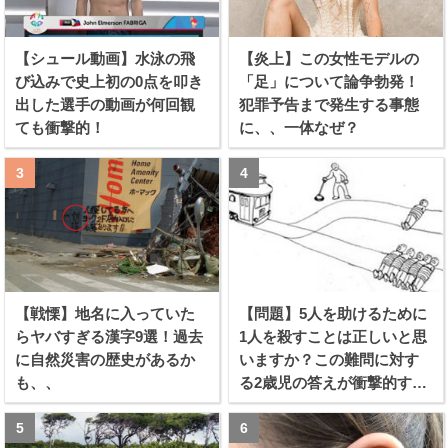
【シュール動画】水泳の飛
【炎上】この女性モデルの
び込みで史上初の0点を叩き
「足」について論争勃発！
出した選手の動画が何回観
犯罪予告まで発生する事態
ても衝撃的！
に、、一体なぜ？
【戦慄】地名に入っていた
【問題】5人を助けるために
らヤバすぎる漢字9選！過去
1人を殺すことは正しいと思
に自然災害の歴史があるか
いますか？この難問に対す
も、、
る2歳児の答えが衝撃的すぎ
る！！