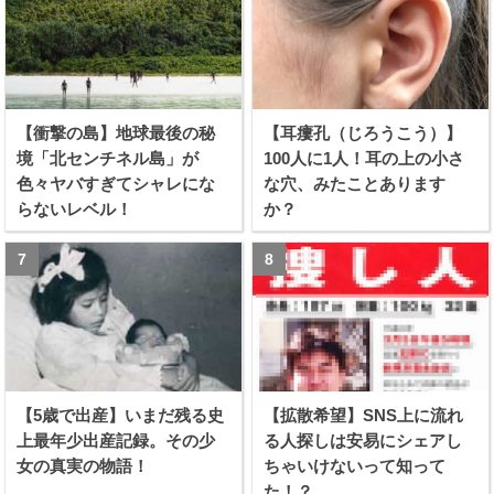
【衝撃の島】地球最後の秘
【耳瘻孔（じろうこう）】
境「北センチネル島」が
100人に1人！耳の上の小さ
色々ヤバすぎてシャレにな
な穴、みたことあります
らないレベル！
か？
【5歳で出産】いまだ残る史
【拡散希望】SNS上に流れ
上最年少出産記録。その少
る人探しは安易にシェアし
女の真実の物語！
ちゃいけないって知って
た！？