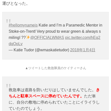
運びとなった。
#hellomynameis
Katie and I’m a Paramedic Mentor in
Stoke-on-Trent! Very proud to wear green & always s
miling! ??
@OFFICIALWMAS
pic.twitter.com/hEq2
dqOoLv
— Katie Tudor (@wmaskatietudor)
2018年1月4日
▲ツイートした救急隊員のケイティーさん
救急車は道路を防いだりはしていませんでした。
き
ちんと駐車スペースに停めていたんです。
ただ単
に、自分の敷地に停められていたことにイライラし
ていたのでしょう。