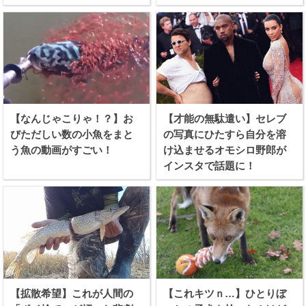
【なんじゃこりゃ！？】お
【才能の無駄遣い】セレブ
びただしい数の小魚をまと
の写真にひたすら自分を溶
う魚の動画がすごい！
け込ませるオモシロ野郎が
インスタで話題に！
【拡散希望】これが人間の
【これキツｎ…】ひとりぼ