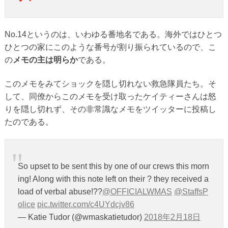
No.14というのは、いわゆる番地名である。海外ではひとつ
ひとつの家にこのような番号が割り振られているので、こ
の
メモの主は明らか
である。
このメモをみてショックを隠し切れない救急隊員たち。そ
して、同僚からこのメモを受け取ったケイティーさんは怒
りを隠し切れず、その非常識なメモをツイッターに投稿し
たのである。
So upset to be sent this by one of our crews this morn
ing! Along with this note left on their ? they received a
load of verbal abuse!??
@OFFICIALWMAS
@StaffsP
olice
pic.twitter.com/c4UYdcjv86
— Katie Tudor (@wmaskatietudor)
2018年2月18日