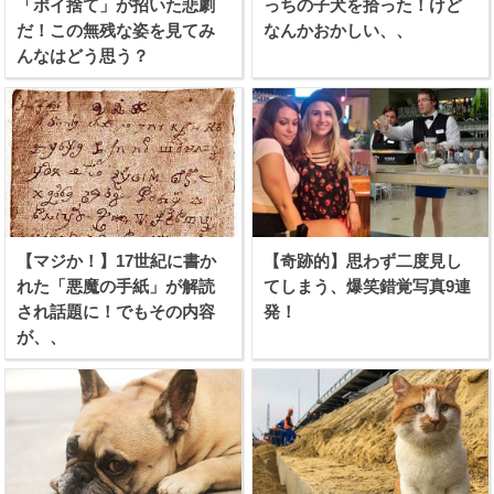
「ポイ捨て」が招いた悲劇
っちの子犬を拾った！けど
だ！この無残な姿を見てみ
なんかおかしい、、
んなはどう思う？
【マジか！】17世紀に書か
【奇跡的】思わず二度見し
れた「悪魔の手紙」が解読
てしまう、爆笑錯覚写真9連
され話題に！でもその内容
発！
が、、