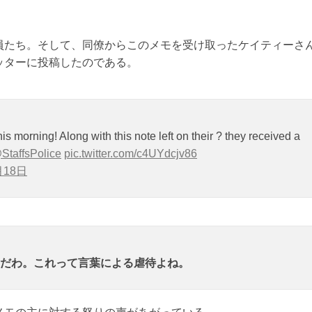
員たち。そして、同僚からこのメモを受け取ったケイティーさ
ッターに投稿したのである。
is morning! Along with this note left on their ? they received a
StaffsPolice
pic.twitter.com/c4UYdcjv86
月18日
だわ。これって言葉による虐待よね。