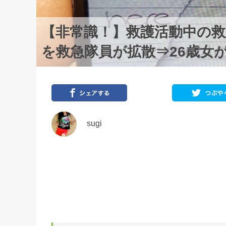
【非常識！】救護活動中の
を救急隊員が拡散⇒26歳女
sugi