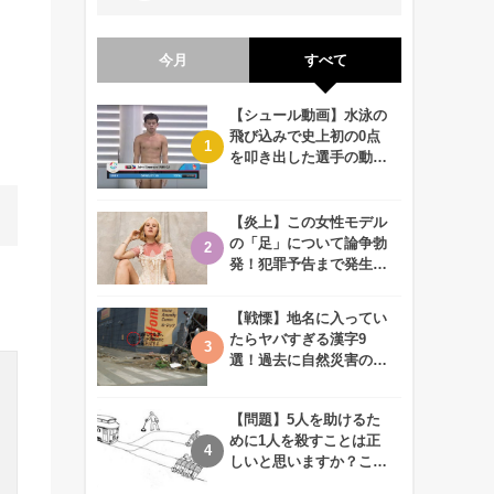
今月
すべて
【シュール動画】水泳の
飛び込みで史上初の0点
を叩き出した選手の動画
が何回観ても衝撃的！
【炎上】この女性モデル
の「足」について論争勃
発！犯罪予告まで発生す
る事態に、、一体なぜ？
【戦慄】地名に入ってい
たらヤバすぎる漢字9
選！過去に自然災害の歴
史があるかも、、
【問題】5人を助けるた
めに1人を殺すことは正
しいと思いますか？この
難問に対する2歳児の答