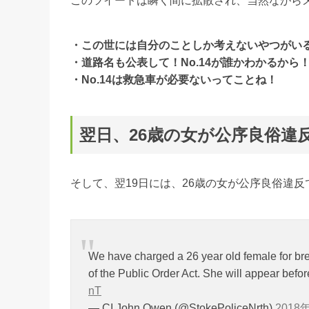
このツイートは瞬く間に拡散され、当然ながら
・この世には自分のことしか考えないやつがい
・道路名も公表して！No.14が誰かわかるから
・No.14は救急車が必要ないってことね！
翌日、26歳の女が公序良俗違
そして、翌19日には、26歳の女が公序良俗違
We have charged a 26 year old female for bre
of the Public Order Act. She will appear befo
nT
— CI John Owen (@StokePoliceNrth)
2018