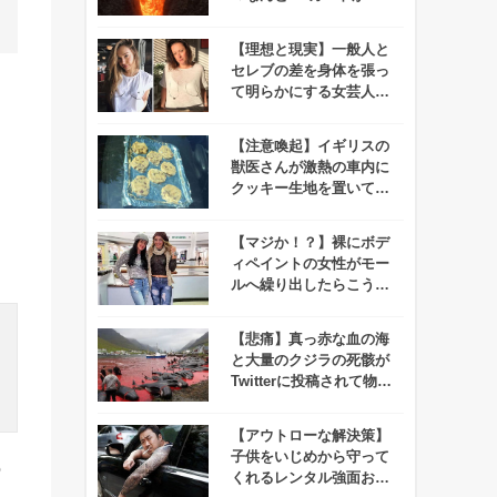
事で溶岩に飲み込まれる
映像が撮れたらしい！
【理想と現実】一般人と
セレブの差を身体を張っ
て明らかにする女芸人の
インスタがオモシロすぎ
ると話題に！
【注意喚起】イギリスの
獣医さんが激熱の車内に
クッキー生地を置いてみ
た！⇒数時間後にこんが
り
【マジか！？】裸にボデ
ィペイントの女性がモー
ルへ繰り出したらこうな
った！
【悲痛】真っ赤な血の海
と大量のクジラの死骸が
Twitterに投稿されて物議
をかもす！
【アウトローな解決策】
子供をいじめから守って
の
くれるレンタル強面おじ