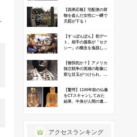
さんサービスが急成長
中！
【因果応報】宅配便の荷
物を盗んだ女性に一瞬で
ん
天罰が下る！
【すっぽんぽん】初デー
ト、相手の服装が「セク
シー」の概念を逸脱して
いると話題に！
【愉快犯か？】アメリカ
独立戦争の英雄の彫像に
変な目玉がつけられ、笑
っちゃう人が続出！
【驚愕】1100年前の仏像
をCTスキャンしてみた
結果、中身が人間の遺体
であることが判明！
アクセスランキング