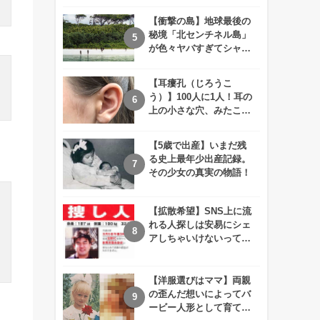
えが衝撃的すぎる！！
【衝撃の島】地球最後の
秘境「北センチネル島」
が色々ヤバすぎてシャレ
にならないレベル！
【耳瘻孔（じろうこ
う）】100人に1人！耳の
上の小さな穴、みたこと
ありますか？
【5歳で出産】いまだ残
る史上最年少出産記録。
その少女の真実の物語！
【拡散希望】SNS上に流
れる人探しは安易にシェ
アしちゃいけないって知
ってた！？
【洋服選びはママ】両親
の歪んだ想いによってバ
ービー人形として育てら