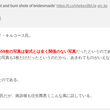
ast and bum shots of bridesmaids'
https://t.co/vlwkex8bUe
pic.tw
日
ド・キルコース氏。
、559枚の写真は挙式とは全く関係のない写真
だったというので
の写真も1枚だけだったというのだから、あきれてものがいえな
たのである。
ド氏だが、敗訴後も往生際悪くこんな風に話している。