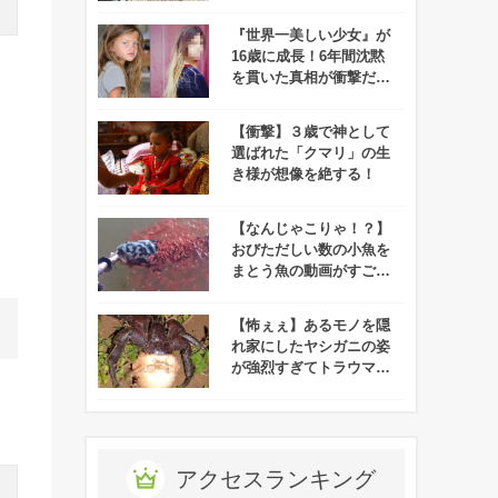
題に！
『世界一美しい少女』が
16歳に成長！6年間沈黙
を貫いた真相が衝撃だっ
た！
【衝撃】３歳で神として
選ばれた「クマリ」の生
き様が想像を絶する！
【なんじゃこりゃ！？】
おびただしい数の小魚を
まとう魚の動画がすご
い！
【怖ぇぇ】あるモノを隠
れ家にしたヤシガニの姿
が強烈すぎてトラウマに
なるレベル！
アクセスランキング