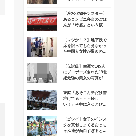
用！2人の水着姿に勇気
づけられる女性続出！
【炭水化物モンスター】
あるコンビニ弁当のごは
んが「特盛」という概念
を超越していると話題
に！
【マジか！？】地下鉄で
席を譲ってもらえなかっ
た中国人女性が驚きの行
動に！
【伝説級】生涯で145人
にプロポーズされた19世
紀最強の美女の写真が公
開される！
！
警察「あそこんチだけ雪
溶けてる・・・怪し
い！」⇒中に入るとびっ
くり！！
【ゴツイ】女子のインス
タを真似しまくるおっち
ゃん達が面白すぎると話