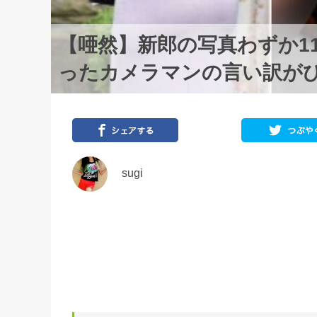
【唖然】新郎の写真わずか1
ったカメラマンの言い訳が
sugi