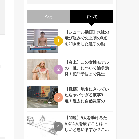
今月
すべて
【シュール動画】水泳の
飛び込みで史上初の0点
を叩き出した選手の動画
が何回観ても衝撃的！
【炎上】この女性モデル
あ
の「足」について論争勃
発！犯罪予告まで発生す
る事態に、、一体なぜ？
【戦慄】地名に入ってい
たらヤバすぎる漢字9
選！過去に自然災害の歴
史があるかも、、
【問題】5人を助けるた
めに1人を殺すことは正
しいと思いますか？この
難問に対する2歳児の答