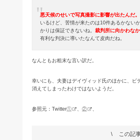
悪天候のせいで写真撮影に影響が出たんだ。
いるけど、苦情が来たのは10件あるかない
かりは保証できないね。
裁判所に向かわなか
有利な判決に導いたなんて皮肉だね。
なんともお粗末な言い訳だ。
幸いにも、夫妻はデイヴィッド氏のほかに、ビ
消えてしまったわけではないようだ。
参照元：Twitter
①
、
②
、
この記事