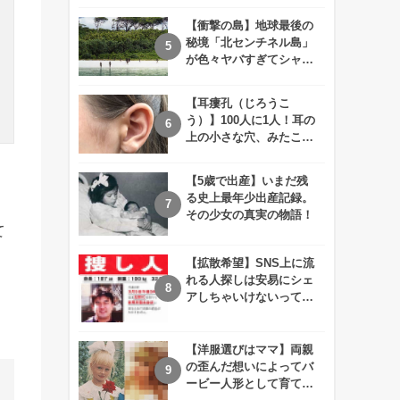
えが衝撃的すぎる！！
【衝撃の島】地球最後の
秘境「北センチネル島」
が色々ヤバすぎてシャレ
にならないレベル！
【耳瘻孔（じろうこ
う）】100人に1人！耳の
上の小さな穴、みたこと
ありますか？
【5歳で出産】いまだ残
る史上最年少出産記録。
その少女の真実の物語！
て
【拡散希望】SNS上に流
れる人探しは安易にシェ
アしちゃいけないって知
ってた！？
【洋服選びはママ】両親
の歪んだ想いによってバ
ービー人形として育てら