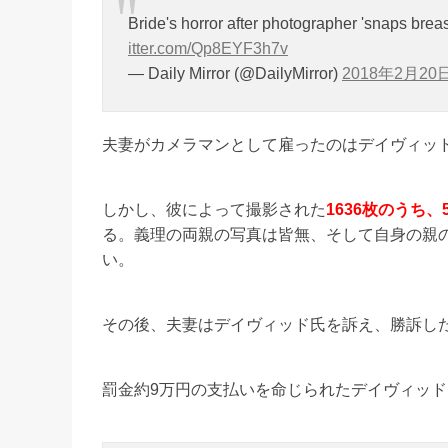
Bride's horror after photographer 'snaps bre
itter.com/Qp8EYF3h7v
— Daily Mirror (@DailyMirror)
2018年2月20
夫妻がカメラマンとして雇ったのはデイヴィッ
しかし、彼によって撮影された
1636枚のうち
る。義理の両親の写真は皆無、そして自身の親
い。
その後、夫妻はデイヴィッド氏を訴え、勝訴し
罰金約9万円の支払いを命じられたデイヴィッ