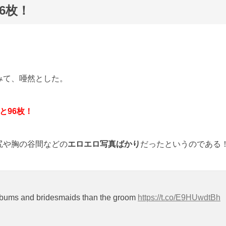
6枚！
みて、唖然とした。
と96枚！
尻や胸の谷間などの
エロエロ写真ばかり
だったというのである
 bums and bridesmaids than the groom
https://t.co/E9HUwdtBh