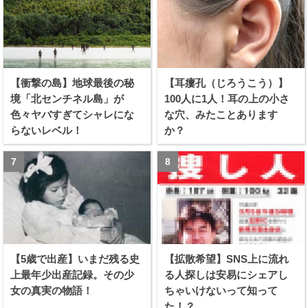
【衝撃の島】地球最後の秘
【耳瘻孔（じろうこう）】
境「北センチネル島」が
100人に1人！耳の上の小さ
色々ヤバすぎてシャレにな
な穴、みたことあります
らないレベル！
か？
【5歳で出産】いまだ残る史
【拡散希望】SNS上に流れ
上最年少出産記録。その少
る人探しは安易にシェアし
女の真実の物語！
ちゃいけないって知って
た！？