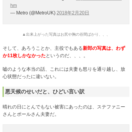
hm
— Metro (@MetroUK)
2018年2月20日
▲出来上がった写真はお尻や胸の谷間ばかり、、、
そして、あろうことか、主役でもある
新郎の写真は、わず
か11枚しかなかった
というのだ、、、。
嘘のような本当の話、これには夫妻も怒りを通り越し、放
心状態だったに違いない。
悪天候のせいだと、ひどい言い訳
晴れの日にとんでもない被害にあったのは、ステファニー
さんとポールさん夫妻だ。