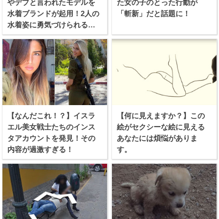
やデブと言われたモデルを
た女の子のとった行動が
水着ブランドが起用！2人の
「斬新」だと話題に！
水着姿に勇気づけられる女
性続出！
【なんだこれ！？】イスラ
【何に見えますか？】この
エル美女戦士たちのインス
絵がセクシーな絵に見える
タアカウントを発見！その
あなたには煩悩がありま
内容が過激すぎる！
す。