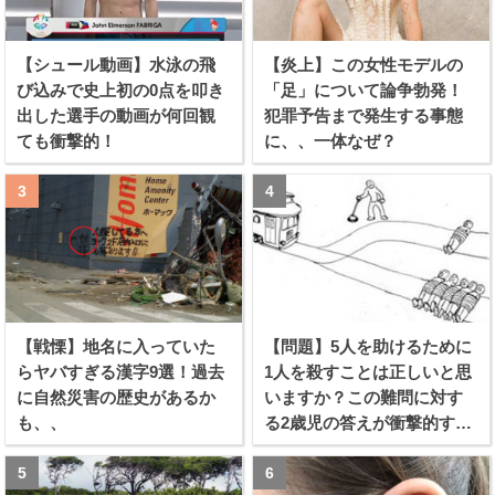
【シュール動画】水泳の飛
【炎上】この女性モデルの
び込みで史上初の0点を叩き
「足」について論争勃発！
出した選手の動画が何回観
犯罪予告まで発生する事態
ても衝撃的！
に、、一体なぜ？
【戦慄】地名に入っていた
【問題】5人を助けるために
らヤバすぎる漢字9選！過去
1人を殺すことは正しいと思
に自然災害の歴史があるか
いますか？この難問に対す
も、、
る2歳児の答えが衝撃的すぎ
る！！