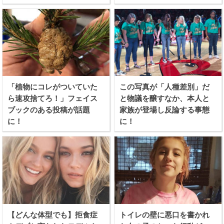
「植物にコレがついていた
この写真が「人種差別」だ
ら速攻捨てろ！」フェイス
と物議を醸すなか、本人と
ブックのある投稿が話題
家族が登場し反論する事態
に！
に！
【どんな体型でも】拒食症
トイレの壁に悪口を書かれ