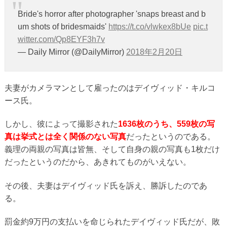
Bride's horror after photographer 'snaps breast and b
um shots of bridesmaids'
https://t.co/vlwkex8bUe
pic.t
witter.com/Qp8EYF3h7v
— Daily Mirror (@DailyMirror)
2018年2月20日
夫妻がカメラマンとして雇ったのはデイヴィッド・キルコ
ース氏。
しかし、彼によって撮影された
1636枚のうち、559枚の写
真は挙式とは全く関係のない写真
だったというのである。
義理の両親の写真は皆無、そして自身の親の写真も1枚だけ
だったというのだから、あきれてものがいえない。
その後、夫妻はデイヴィッド氏を訴え、勝訴したのであ
る。
罰金約9万円の支払いを命じられたデイヴィッド氏だが、敗