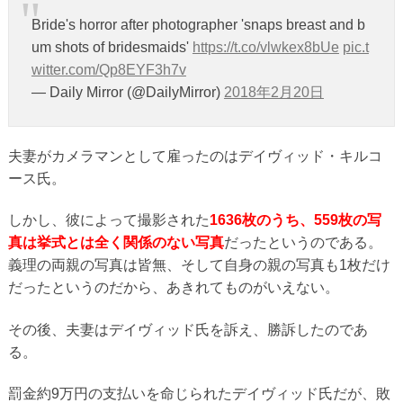
Bride's horror after photographer 'snaps breast and b
um shots of bridesmaids'
https://t.co/vlwkex8bUe
pic.t
witter.com/Qp8EYF3h7v
— Daily Mirror (@DailyMirror)
2018年2月20日
夫妻がカメラマンとして雇ったのはデイヴィッド・キルコ
ース氏。
しかし、彼によって撮影された
1636枚のうち、559枚の写
真は挙式とは全く関係のない写真
だったというのである。
義理の両親の写真は皆無、そして自身の親の写真も1枚だけ
だったというのだから、あきれてものがいえない。
その後、夫妻はデイヴィッド氏を訴え、勝訴したのであ
る。
罰金約9万円の支払いを命じられたデイヴィッド氏だが、敗