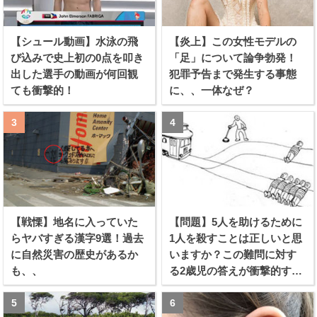
【シュール動画】水泳の飛
【炎上】この女性モデルの
び込みで史上初の0点を叩き
「足」について論争勃発！
出した選手の動画が何回観
犯罪予告まで発生する事態
ても衝撃的！
に、、一体なぜ？
【戦慄】地名に入っていた
【問題】5人を助けるために
らヤバすぎる漢字9選！過去
1人を殺すことは正しいと思
に自然災害の歴史があるか
いますか？この難問に対す
も、、
る2歳児の答えが衝撃的すぎ
る！！