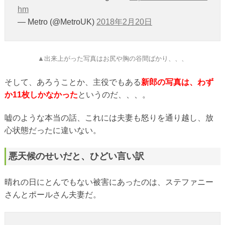
hm
— Metro (@MetroUK)
2018年2月20日
▲出来上がった写真はお尻や胸の谷間ばかり、、、
そして、あろうことか、主役でもある
新郎の写真は、わず
か11枚しかなかった
というのだ、、、。
嘘のような本当の話、これには夫妻も怒りを通り越し、放
心状態だったに違いない。
悪天候のせいだと、ひどい言い訳
晴れの日にとんでもない被害にあったのは、ステファニー
さんとポールさん夫妻だ。