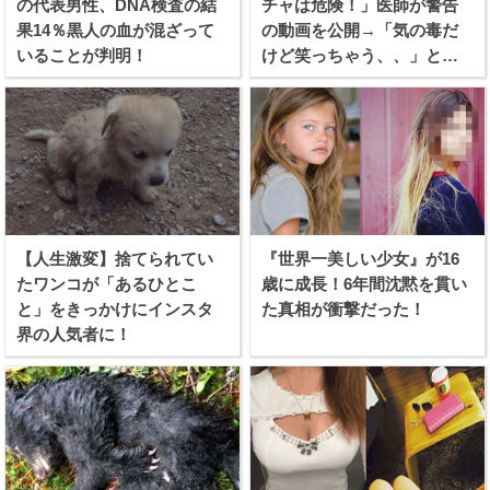
の代表男性、DNA検査の結
チャは危険！」医師が警告
果14％黒人の血が混ざって
の動画を公開→「気の毒だ
いることが判明！
けど笑っちゃう、、」と話
題に！
【人生激変】捨てられてい
『世界一美しい少女』が16
たワンコが「あるひとこ
歳に成長！6年間沈黙を貫い
と」をきっかけにインスタ
た真相が衝撃だった！
界の人気者に！