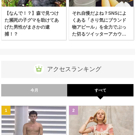
【なんで！？】森で見つけ
それ自慢だよね？SNSによ
た瀕死の子グマを助けてあ
くある「さり気にブランド
げた男性がまさかの逮
物アピール」を全力でぶっ
捕！？
た切るツイッターアカウン
トが話題に！
アクセスランキング
今月
すべて