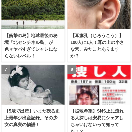
【衝撃の島】地球最後の秘
【耳瘻孔（じろうこう）】
境「北センチネル島」が
100人に1人！耳の上の小さ
色々ヤバすぎてシャレにな
な穴、みたことあります
らないレベル！
か？
【5歳で出産】いまだ残る史
【拡散希望】SNS上に流れ
上最年少出産記録。その少
る人探しは安易にシェアし
女の真実の物語！
ちゃいけないって知って
た！？