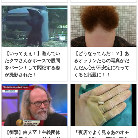
【いってぇぇ！】遊んでい
【どうなってんだ！？】あ
たクマさんがホースで股間
るオッサンたちの写真がだ
をパーン！して悶絶する姿
んだん心が不安定になって
が撮影された！
くると話題に！！
【衝撃】白人至上主義団体
「夜店でよく見るあのオモ