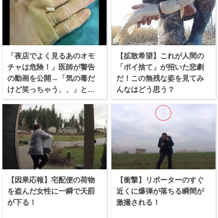
「夜店でよく見るあのオモ
【拡散希望】これが人間の
チャは危険！」医師が警告
「ポイ捨て」が招いた悲劇
の動画を公開→「気の毒だ
だ！この無残な姿を見てみ
けど笑っちゃう、、」と話
んなはどう思う？
題に！
【因果応報】宅配便の荷物
【衝撃】リポーターのすぐ
を盗んだ女性に一瞬で天罰
近くに爆弾が落ちる瞬間が
が下る！
激撮される！