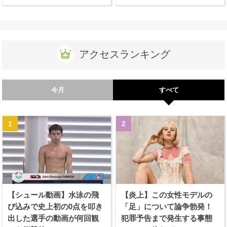
アクセスランキング
今月
すべて
【シュール動画】水泳の飛
【炎上】この女性モデルの
び込みで史上初の0点を叩き
「足」について論争勃発！
出した選手の動画が何回観
犯罪予告まで発生する事態