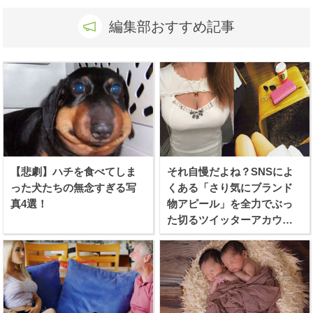
編集部おすすめ記事
【悲劇】ハチを食べてしま
それ自慢だよね？SNSによ
った犬たちの無念すぎる写
くある「さり気にブランド
真4選！
物アピール」を全力でぶっ
た切るツイッターアカウン
トが話題に！