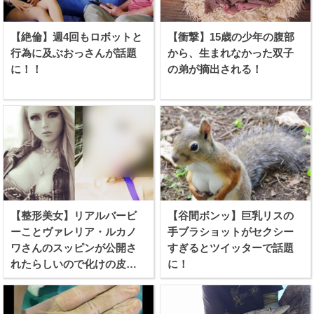
【絶倫】週4回もロボットと
【衝撃】15歳の少年の腹部
行為に及ぶおっさんが話題
から、生まれなかった双子
に！！
の弟が摘出される！
【整形美女】リアルバービ
【谷間ボンッ】巨乳リスの
ーことヴァレリア・ルカノ
手ブラショットがセクシー
ワさんのスッピンが公開さ
すぎるとツイッターで話題
れたらしいので化けの皮を
に！
剥ぐつもりで見てみたぞ！