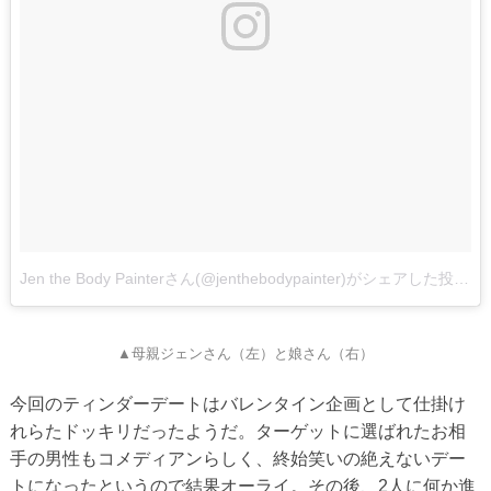
Jen the Body Painterさん(@jenthebodypainter)がシェアした投稿
▲母親ジェンさん（左）と娘さん（右）
今回のティンダーデートはバレンタイン企画として仕掛け
れらたドッキリだったようだ。ターゲットに選ばれたお相
手の男性もコメディアンらしく、終始笑いの絶えないデー
トになったというので結果オーライ。その後、2人に何か進