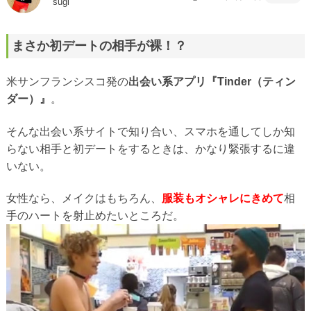
sugi
まさか初デートの相手が裸！？
米サンフランシスコ発の
出会い系アプリ『Tinder（ティン
ダー）』
。
そんな出会い系サイトで知り合い、スマホを通してしか知
らない相手と初デートをするときは、かなり緊張するに違
いない。
女性なら、メイクはもちろん、
服装もオシャレにきめて
相
手のハートを射止めたいところだ。