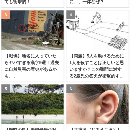
ても衝撃的！
に、、一体なぜ？
【戦慄】地名に入っていた
【問題】5人を助けるために
らヤバすぎる漢字9選！過去
1人を殺すことは正しいと思
に自然災害の歴史があるか
いますか？この難問に対す
も、、
る2歳児の答えが衝撃的すぎ
る！！
【衝撃の島】地球最後の秘
【耳瘻孔（じろうこう）】