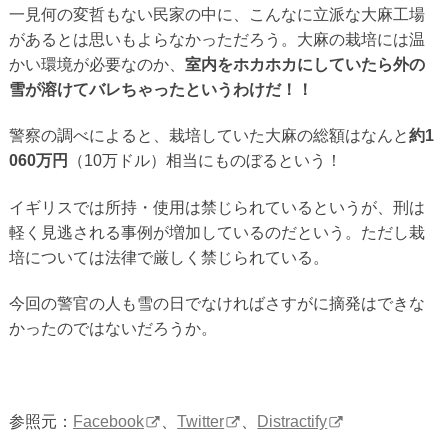
一見何の変哲もない民家の中に、こんなに立派な大麻工場
があるとは思いもよらなかっただろう。大麻の栽培には温
かい環境が必要なのか、
室内をホカホカにしていたら外の
雪が溶けてバレちゃったというわけだ！！
警察の調べによると、栽培していた大麻の総額はなんと
約1
060万円
（10万ドル）相当にものぼるという！
イギリスでは所持・使用は禁じられているというが、刑は
軽く見逃される事例が増加しているのだという。ただし栽
培については法律で厳しく禁じられている。
今回の警官の人も雪の日でなければさすがに摘発はできな
かったのではないだろうか。
参照元：
Facebook
、
Twitter
、
Distractify