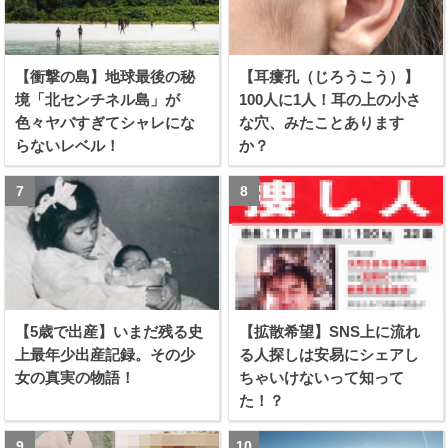
【衝撃の島】地球最後の秘
【耳瘻孔（じろうこう）】
境「北センチネル島」が
100人に1人！耳の上の小さ
色々ヤバすぎてシャレにな
な穴、みたことあります
らないレベル！
か？
【5歳で出産】いまだ残る史
【拡散希望】SNS上に流れ
上最年少出産記録。その少
る人探しは安易にシェアし
女の真実の物語！
ちゃいけないって知って
た！？