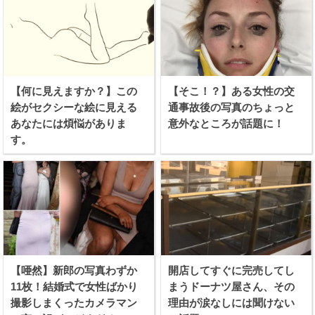
【何に見えますか？】この
【そこ！？】ある女性の交
絵がセクシーな絵に見える
通事故後の写真のちょっと
あなたには煩悩がありま
意外なところが話題に！
す。
【唖然】新郎の写真わずか
開店してすぐに完売してし
11枚！結婚式で女性ばかり
まうドーナツ屋さん、その
撮影しまくったカメラマン
理由が涙なしには聞けない