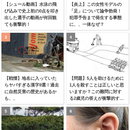
【シュール動画】水泳の飛
【炎上】この女性モデルの
び込みで史上初の0点を叩き
「足」について論争勃発！
出した選手の動画が何回観
犯罪予告まで発生する事態
ても衝撃的！
に、、一体なぜ？
【戦慄】地名に入っていた
【問題】5人を助けるために
らヤバすぎる漢字9選！過去
1人を殺すことは正しいと思
に自然災害の歴史があるか
いますか？この難問に対す
も、、
る2歳児の答えが衝撃的すぎ
る！！