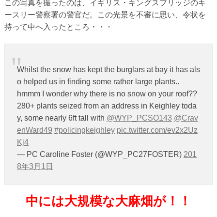
この写真を撮ったのは、イギリス・キングスブリッジのキ
ースリー警察署の警官だ。この光景を不審に思い、令状を
持って中へ入ったところ・・・
Whilst the snow has kept the burglars at bay it has als
o helped us in finding some rather large plants..
hmmm I wonder why there is no snow on your roof??
280+ plants seized from an address in Keighley toda
y, some nearly 6ft tall with
@WYP_PCSO143
@Crav
enWard49
#policingkeighley
pic.twitter.com/ev2x2Uz
Kj4
— PC Caroline Foster (@WYP_PC27FOSTER)
201
8年3月1日
中には大規模な大麻畑が！！