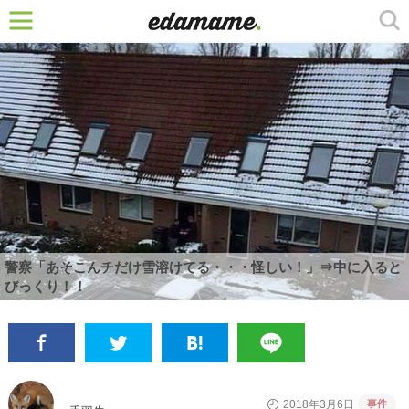
警察「あそこんチだけ雪溶けてる・・・怪しい！」⇒中に入ると
びっくり！！
事件
2018年3月6日