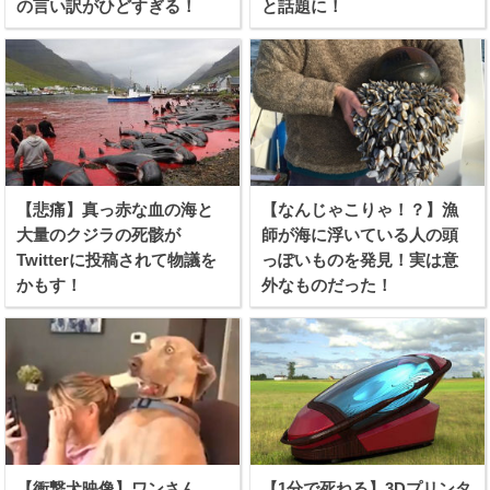
の言い訳がひどすぎる！
と話題に！
【悲痛】真っ赤な血の海と
【なんじゃこりゃ！？】漁
大量のクジラの死骸が
師が海に浮いている人の頭
Twitterに投稿されて物議を
っぽいものを発見！実は意
かもす！
外なものだった！
【衝撃犬映像】ワンさん、
【1分で死ねる】3Dプリンタ