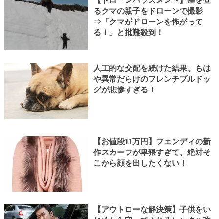
【ドローンハラスメント】崖を登
るクマの親子をドローンで撮影
⇒「クマがドローンを怖がって
る！」と批難殺到！
人工的な交配を続けた結果、もは
や異常だらけのフレンチブルドッ
グが悲惨すぎる！
【お値段11万円】フェンディの新
作スカーフが卑猥すぎて、絶対そ
こから顔を出したくない！
【アウトローな解決策】子供をい