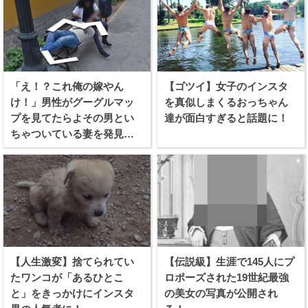
「え！？これ俺の嫁やん
【ゴツイ】女子のインスタ
け！」男性がグーグルマッ
を真似しまくるおっちゃん
プを見てたらよその男とい
達が面白すぎると話題に！
ちゃついている妻を発見し
てしまう！！
【人生激変】捨てられてい
【伝説級】生涯で145人にプ
たワンコが「あるひとこ
ロポーズされた19世紀最強
と」をきっかけにインスタ
の美女の写真が公開され