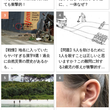
ても衝撃的！
に、、一体なぜ？
【戦慄】地名に入っていた
【問題】5人を助けるために
らヤバすぎる漢字9選！過去
1人を殺すことは正しいと思
に自然災害の歴史があるか
いますか？この難問に対す
も、、
る2歳児の答えが衝撃的すぎ
る！！