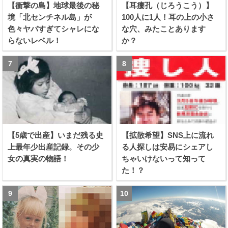
【衝撃の島】地球最後の秘
【耳瘻孔（じろうこう）】
境「北センチネル島」が
100人に1人！耳の上の小さ
色々ヤバすぎてシャレにな
な穴、みたことあります
らないレベル！
か？
【5歳で出産】いまだ残る史
【拡散希望】SNS上に流れ
上最年少出産記録。その少
る人探しは安易にシェアし
女の真実の物語！
ちゃいけないって知って
た！？