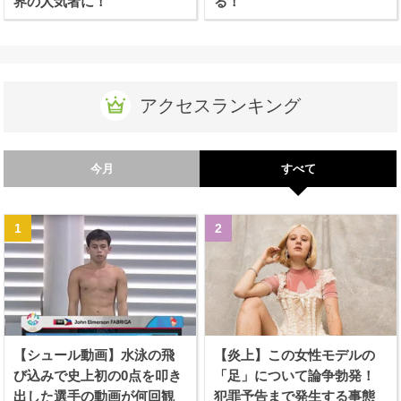
界の人気者に！
る！
アクセスランキング
今月
すべて
【シュール動画】水泳の飛
【炎上】この女性モデルの
び込みで史上初の0点を叩き
「足」について論争勃発！
出した選手の動画が何回観
犯罪予告まで発生する事態