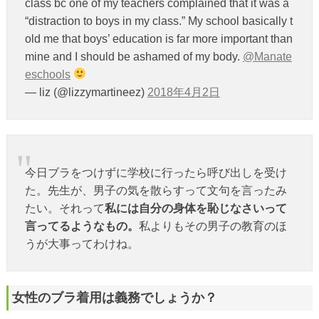
class bc one of my teachers complained that it was a
“distraction to boys in my class.” My school basically t
old me that boys’ education is far more important than
mine and I should be ashamed of my body.
@Manate
eschools
— liz (@lizzymartineez)
2018年4月2日
今日ブラをつけずに学校に行ったら呼び出しを受け
た。先生が、男子の気を散らすって文句を言ったみ
たい。それって
私には自分の身体を恥じなさいって
言ってるようなもの。
私よりもその男子の教育のほ
うが大事ってわけね。
女性のブラ着用は義務でしょうか？