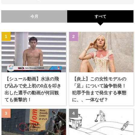
今月
すべて
【シュール動画】水泳の飛
【炎上】この女性モデルの
び込みで史上初の0点を叩き
「足」について論争勃発！
出した選手の動画が何回観
犯罪予告まで発生する事態
ても衝撃的！
に、、一体なぜ？