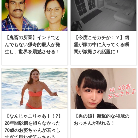
【鬼畜の所業】インドでと
【今度こそガチか！？】幽
んでもない猟奇的殺人が発
霊が家の中に入ってくる瞬
生し、世界を震撼させる！
間が激撮され話題に！
【なんじゃこりゃあ！！?】
【男の娘】衝撃的な40歳の
28年間砂糖を摂らなかった
おっさんが現れる！
70歳のお婆ちゃんが若々し
すぎて思わず笑っちゃう