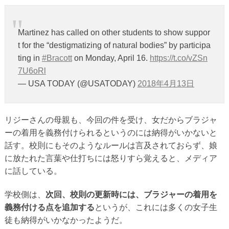
Martinez has called on other students to show suppor
t for the “destigmatizing of natural bodies” by participa
ting in
#Bracott
on Monday, April 16.
https://t.co/vZSn
7U6oRl
— USA TODAY (@USATODAY)
2018年4月13日
リジーさんの母親も、今回の件を受け、女だからブラジャ
ーの着用を義務付けられるというのには納得がいかないと
話す。校則にもそのようなルールは言及されておらず、娘
に放たれた言葉や仕打ちには怒りすら覚えると、メディア
に話している。
学校側は、
次回、校則の更新時には、ブラジャーの着用を
義務付ける点を追加する
というが、これには多くの女子生
徒も納得がいかなかったようだ。