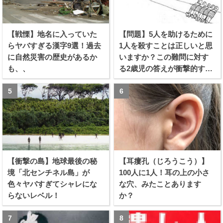
【戦慄】地名に入っていた
【問題】5人を助けるために
らヤバすぎる漢字9選！過去
1人を殺すことは正しいと思
に自然災害の歴史があるか
いますか？この難問に対す
も、、
る2歳児の答えが衝撃的すぎ
る！！
【衝撃の島】地球最後の秘
【耳瘻孔（じろうこう）】
境「北センチネル島」が
100人に1人！耳の上の小さ
色々ヤバすぎてシャレにな
な穴、みたことあります
らないレベル！
か？