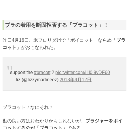
ブラの着用を断固拒否する「ブラコット」！
昨日4月16日、米フロリダ州で「ボイコット」ならぬ
「ブラ
コット」
がおこなわれた。
support the
#bracott
?
pic.twitter.com/HI0i9vDF60
— liz (@lizzymartineez)
2018年4月12日
ブラコット？なにそれ？
勘の良い方はおわかりかもしれないが、
ブラジャーをボイ
コットするのが「ブラコット」
である。