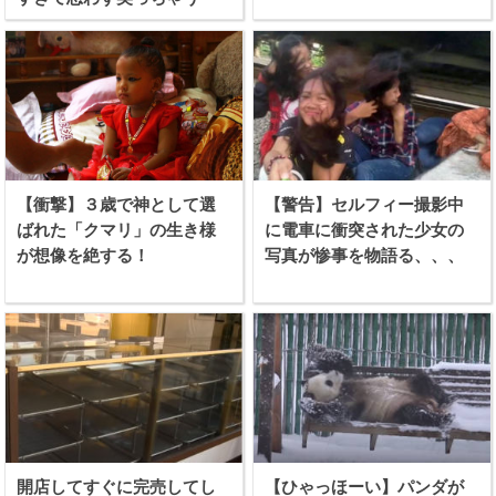
【衝撃】３歳で神として選
【警告】セルフィー撮影中
ばれた「クマリ」の生き様
に電車に衝突された少女の
が想像を絶する！
写真が惨事を物語る、、、
開店してすぐに完売してし
【ひゃっほーい】パンダが