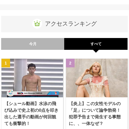
アクセスランキング
今月
すべて
【シュール動画】水泳の飛
【炎上】この女性モデルの
び込みで史上初の0点を叩き
「足」について論争勃発！
出した選手の動画が何回観
犯罪予告まで発生する事態
ても衝撃的！
に、、一体なぜ？