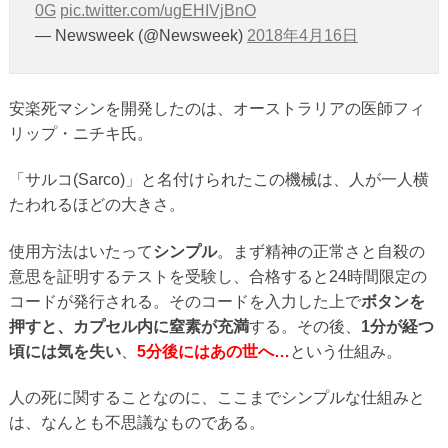
0G
pic.twitter.com/ugEHIVjBnO
— Newsweek (@Newsweek)
2018年4月16日
安楽死マシンを開発したのは、オーストラリアの医師フィ
リップ・ニチキ氏。
「サルコ(Sarco)」と名付けられたこの機械は、人が一人横
たわれるほどの大きさ。
使用方法はいたって
シンプル
。まず精神の正常さと自殺の
意思を証明するテストを受験し、合格すると24時間限定の
コードが発行される。そのコードを入力した上で
ボタンを
押すと、カプセル内に窒素が充満
する。その後、
1分が経つ
頃には気を失い
、
5分後にはあの世へ…
という仕組み。
人の死に関することなのに、ここまでシンプルな仕組みと
は、なんとも不思議なものである。