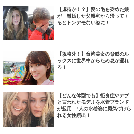
【虐待か！？】髪の毛を染めた娘
が、離婚した父親宅から帰ってく
るとトンデモない姿に！
【規格外！】台湾美女の脅威のル
ックスに世界中からため息が漏れ
る！
【どんな体型でも】拒食症やデブ
と言われたモデルを水着ブランド
が起用！2人の水着姿に勇気づけら
れる女性続出！