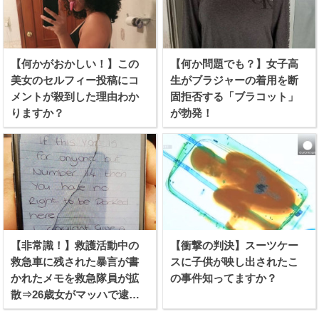
【何かがおかしい！】この
【何か問題でも？】女子高
美女のセルフィー投稿にコ
生がブラジャーの着用を断
メントが殺到した理由わか
固拒否する「ブラコット」
りますか？
が勃発！
【非常識！】救護活動中の
【衝撃の判決】スーツケー
救急車に残された暴言が書
スに子供が映し出されたこ
かれたメモを救急隊員が拡
の事件知ってますか？
散⇒26歳女がマッハで逮捕
される！