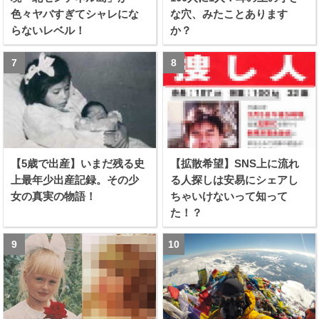
色々ヤバすぎてシャレにな
な穴、みたことあります
らないレベル！
か？
【5歳で出産】いまだ残る史
【拡散希望】SNS上に流れ
上最年少出産記録。その少
る人探しは安易にシェアし
女の真実の物語！
ちゃいけないって知って
た！？