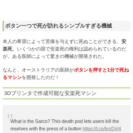
ボタン一つで死が訪れるシンプルすぎる機械
本人の希望によって苦痛を与えずに死ぬことができる、
安
楽死
。いくつかの国で安楽死の権利は認められているのだ
が、ある医師によって驚きの機械が開発された。
なんと、オーストラリアの医師が
ボタンを押すと1分で死ね
るマシン
を開発したのだ！
3Dプリンタで作成可能な安楽死マシン
What is the Sarco? This death pod lets users kill the
mselves with the press of a button
https://t.co/brzDijI4