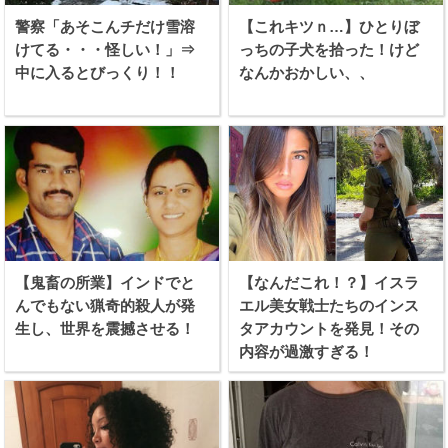
警察「あそこんチだけ雪溶
【これキツｎ…】ひとりぼ
けてる・・・怪しい！」⇒
っちの子犬を拾った！けど
中に入るとびっくり！！
なんかおかしい、、
【鬼畜の所業】インドでと
【なんだこれ！？】イスラ
んでもない猟奇的殺人が発
エル美女戦士たちのインス
生し、世界を震撼させる！
タアカウントを発見！その
内容が過激すぎる！