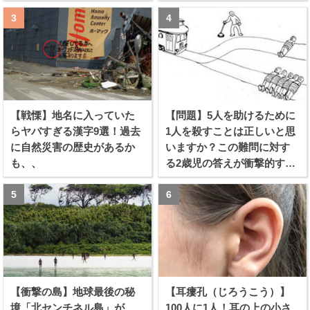
【戦慄】地名に入っていた
【問題】5人を助けるために
らヤバすぎる漢字9選！過去
1人を殺すことは正しいと思
に自然災害の歴史があるか
いますか？この難問に対す
も、、
る2歳児の答えが衝撃的すぎ
る！！
【衝撃の島】地球最後の秘
【耳瘻孔（じろうこう）】
境「北センチネル島」が
100人に1人！耳の上の小さ