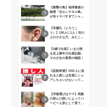
えが衝撃的すぎる！！
【衝撃の島】地球最後の
秘境「北センチネル島」
が色々ヤバすぎてシャレ
にならないレベル！
【耳瘻孔（じろうこ
う）】100人に1人！耳の
上の小さな穴、みたこと
ありますか？
【5歳で出産】いまだ残
る史上最年少出産記録。
その少女の真実の物語！
【拡散希望】SNS上に流
れる人探しは安易にシェ
アしちゃいけないって知
ってた！？
【洋服選びはママ】両親
の歪んだ想いによってバ
ービー人形として育てら