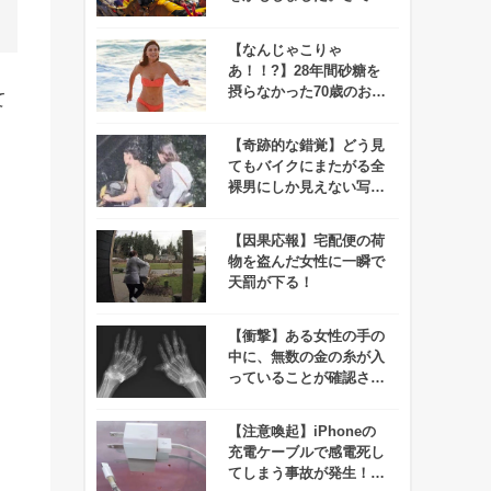
あなたはその理由がわか
りますか？
【なんじゃこりゃ
あ！！?】28年間砂糖を
摂らなかった70歳のお婆
て
ちゃんが若々しすぎて思
わず笑っちゃう
【奇跡的な錯覚】どう見
てもバイクにまたがる全
裸男にしか見えない写真
にネット界隈がザワつ
く！
【因果応報】宅配便の荷
物を盗んだ女性に一瞬で
天罰が下る！
【衝撃】ある女性の手の
中に、無数の金の糸が入
っていることが確認され
て話題に！
【注意喚起】iPhoneの
充電ケーブルで感電死し
てしまう事故が発生！！