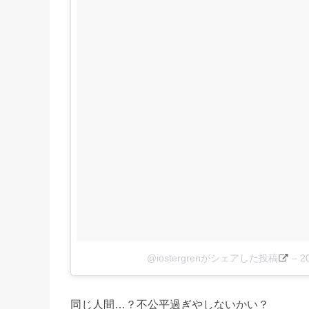
@iostergrenがシェアした投稿
–
2
同じ人間…？不公平過ぎやしないかい？