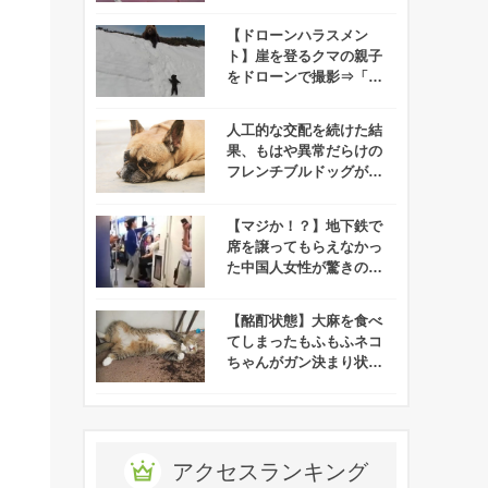
みんなは大丈夫！？
【ドローンハラスメン
ト】崖を登るクマの親子
をドローンで撮影⇒「ク
マがドローンを怖がって
る！」と批難殺到！
人工的な交配を続けた結
果、もはや異常だらけの
フレンチブルドッグが悲
惨すぎる！
【マジか！？】地下鉄で
席を譲ってもらえなかっ
た中国人女性が驚きの行
動に！
【酩酊状態】大麻を食べ
てしまったもふもふネコ
ちゃんがガン決まり状態
で発見される！
アクセスランキング