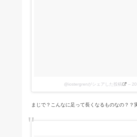
@iostergrenがシェアした投稿
–
2
まじで？こんなに足って長くなるものなの？？