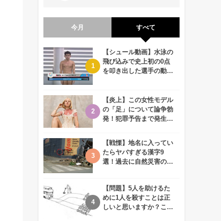
今月
すべて
【シュール動画】水泳の
飛び込みで史上初の0点
を叩き出した選手の動画
が何回観ても衝撃的！
【炎上】この女性モデル
の「足」について論争勃
発！犯罪予告まで発生す
る事態に、、一体なぜ？
【戦慄】地名に入ってい
たらヤバすぎる漢字9
選！過去に自然災害の歴
史があるかも、、
【問題】5人を助けるた
めに1人を殺すことは正
しいと思いますか？この
難問に対する2歳児の答